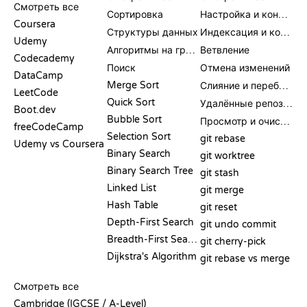
Смотреть все
Сортировка
Настройка и конфигурация
Coursera
Структуры данных
Индексация и коммит
Udemy
Алгоритмы на графах
Ветвление
Codecademy
Поиск
Отмена изменений
DataCamp
Merge Sort
Слияние и перебазирование
LeetCode
Quick Sort
Удалённые репозитории
Boot.dev
Bubble Sort
Просмотр и очистка
freeCodeCamp
Selection Sort
git rebase
Udemy vs Coursera
Binary Search
git worktree
Binary Search Tree
git stash
Linked List
git merge
Hash Table
git reset
Depth-First Search
git undo commit
Breadth-First Search
git cherry-pick
Dijkstra's Algorithm
git rebase vs merge
ПСЕВДОКОД
Смотреть все
Cambridge (IGCSE / A-Level)