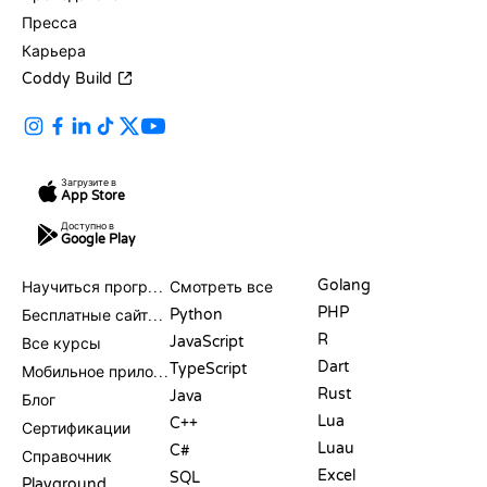
Пресса
Карьера
Coddy Build
Загрузите в
App Store
Доступно в
Google Play
РЕСУРСЫ
ЯЗЫКИ
Golang
Научиться программировать
Смотреть все
PHP
Python
Бесплатные сайты для программирования
R
JavaScript
Все курсы
Dart
TypeScript
Мобильное приложение
Rust
Java
Блог
Lua
C++
Сертификации
Luau
C#
Справочник
Excel
SQL
Playground