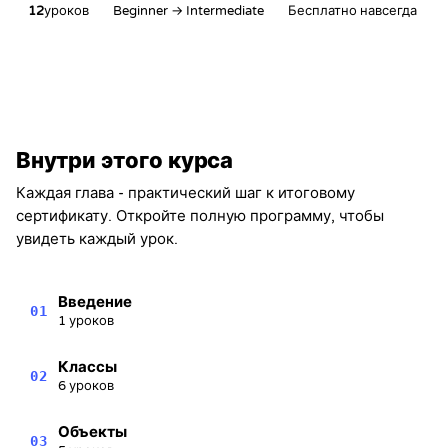
12
уроков
Beginner → Intermediate
Бесплатно навсегда
Сертификат о завершении
Настоящим удостоверяется, что
Alex Chen
завершил(а) раздел
Внутри этого курса
Основы классов и объектов в C#
Kevin Spektor
Каждая глава - практический шаг к итоговому
8/10/2026
Kevin
сертификату. Откройте полную программу, чтобы
Spektor, CTO
Дата
увидеть каждый урок.
Введение
01
1 уроков
Классы
02
6 уроков
Объекты
03