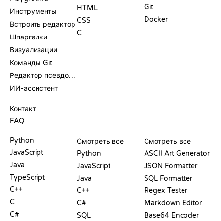
Git
HTML
Инструменты
Docker
CSS
Встроить редактор
C
Шпаргалки
Визуализации
Команды Git
Редактор псевдокода
ИИ-ассистент
ПОДДЕРЖКА
Контакт
FAQ
PLAYGROUND
СЕРТИФИКАТЫ
ИНСТРУМЕНТЫ
Python
Смотреть все
Смотреть все
JavaScript
Python
ASCII Art Generator
Java
JavaScript
JSON Formatter
TypeScript
Java
SQL Formatter
C++
C++
Regex Tester
C
C#
Markdown Editor
C#
SQL
Base64 Encoder