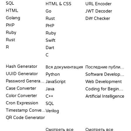
SQL
HTML & CSS
URL Encoder
HTML
Go
JWT Decoder
Golang
Rust
Diff Checker
PHP
PHP
Ruby
Ruby
Rust
Swift
R
Dart
C
ДОКУМЕНТАЦИЯ
БЛОГ
Hash Generator
Вся документация
Последние публикации
UUID Generator
Python
Software Development
Password Generator
JavaScript
Web Development
Case Converter
Java
Coding for Beginners
Color Converter
C++
Artificial Intelligence
Cron Expression
SQL
Timestamp Converter
Verilog
QR Code Generator
ОБЗОРЫ И
ВИЗУАЛИЗАЦИИ
КОМАНДЫ GIT
СРАВНЕНИЯ
Смотреть все
Смотреть все