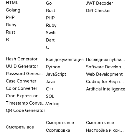
HTML
Go
JWT Decoder
Golang
Rust
Diff Checker
PHP
PHP
Ruby
Ruby
Rust
Swift
R
Dart
C
ДОКУМЕНТАЦИЯ
БЛОГ
Hash Generator
Вся документация
Последние публикации
UUID Generator
Python
Software Development
Password Generator
JavaScript
Web Development
Case Converter
Java
Coding for Beginners
Color Converter
C++
Artificial Intelligence
Cron Expression
SQL
Timestamp Converter
Verilog
QR Code Generator
ОБЗОРЫ И
ВИЗУАЛИЗАЦИИ
КОМАНДЫ GIT
СРАВНЕНИЯ
Смотреть все
Смотреть все
Смотреть все
Сортировка
Настройка и конфигурация