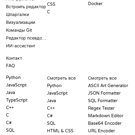
Docker
CSS
Встроить редактор
C
Шпаргалки
Визуализации
Команды Git
Редактор псевдокода
ИИ-ассистент
ПОДДЕРЖКА
Контакт
FAQ
PLAYGROUND
СЕРТИФИКАТЫ
ИНСТРУМЕНТЫ
Python
Смотреть все
Смотреть все
JavaScript
Python
ASCII Art Generator
Java
JavaScript
JSON Formatter
TypeScript
Java
SQL Formatter
C++
C++
Regex Tester
C
C#
Markdown Editor
C#
SQL
Base64 Encoder
SQL
HTML & CSS
URL Encoder