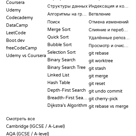
Coursera
Структуры данных
Индексация и коммит
Udemy
Алгоритмы на графах
Ветвление
Codecademy
Поиск
Отмена изменений
DataCamp
Merge Sort
Слияние и перебазирование
LeetCode
Quick Sort
Удалённые репозитории
Boot.dev
Bubble Sort
Просмотр и очистка
freeCodeCamp
Selection Sort
git rebase
Udemy vs Coursera
Binary Search
git worktree
Binary Search Tree
git stash
Linked List
git merge
Hash Table
git reset
Depth-First Search
git undo commit
Breadth-First Search
git cherry-pick
Dijkstra's Algorithm
git rebase vs merge
ПСЕВДОКОД
Смотреть все
Cambridge (IGCSE / A-Level)
AQA (GCSE / A-level)