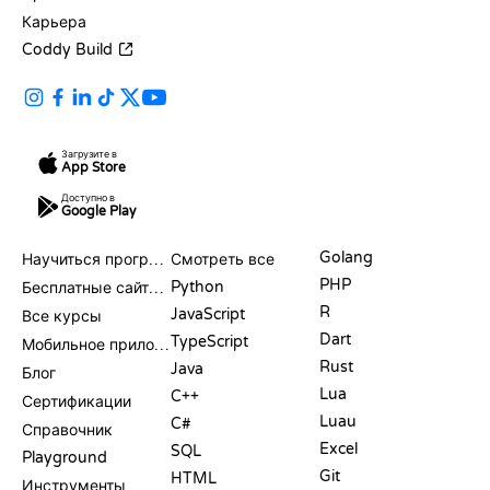
Карьера
Coddy Build
Загрузите в
App Store
Доступно в
Google Play
РЕСУРСЫ
ЯЗЫКИ
Golang
Научиться программировать
Смотреть все
PHP
Python
Бесплатные сайты для программирования
R
JavaScript
Все курсы
Dart
TypeScript
Мобильное приложение
Rust
Java
Блог
Lua
C++
Сертификации
Luau
C#
Справочник
Excel
SQL
Playground
Git
HTML
Инструменты