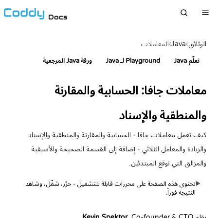
Docs
الوثائق
›
Java
›
المعاملات
تعلّم Java
Playground لـ Java
ورقة Java المرجعية
معاملات جافا: الحسابية والمقارنة
والمنطقية والإسناد
كيف تعمل معاملات جافا - الحسابية والمقارنة والمنطقية والإسناد
والزيادة والمعامل الثلاثي - إضافة إلى القسمة الصحيحة والأسبقية
والمزالق التي توقع المبتدئين.
تحتوي هذه الصفحة على محررات قابلة للتشغيل - حرّر، شغّل، وشاهد
▶
النتيجة فوراً.
بقلم
, Co-founder & CTO
Kevin Spektor