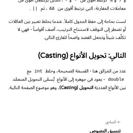
و
و
ترتبط أقوى من
و
، اللذين يرتبطان أقوى من
-
+
%
/
معاملات المقارنة، التي ترتبط أقوى من
، ثم
.
||
&&
لست بحاجة إلى حفظ الجدول كاملاً. عندما يخلط تعبير بين العائلات
أو تضطر إلى التوقف لاستنتاج الترتيب، أضف أقواساً - فهي لا
تكلّف شيئاً وتجعل القصد واضحاً للقارئ التالي.
التالي: تحويل الأنواع (Casting)
عدد من المزالق هنا - القسمة الصحيحة، وخلط
مع
int
- يعود في جوهره إلى الأنواع. يُسمّى التحويل المتعمّد
double
بين الأنواع العددية
التحويل (Casting)
، وهو موضوع الصفحة التالية.
السابق
تنسيق النصوص