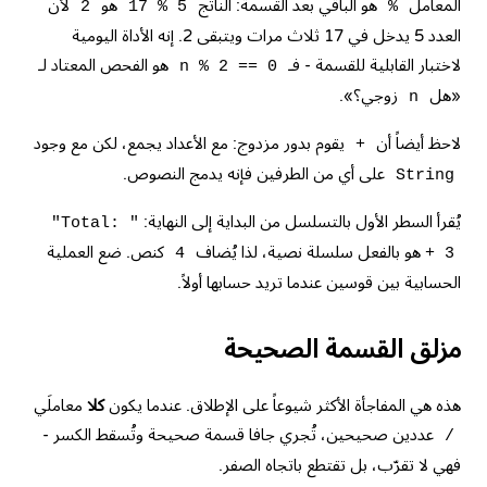
المعامل
هو الباقي بعد القسمة: الناتج
هو
لأن
2
17 % 5
%
العدد 5 يدخل في 17 ثلاث مرات ويتبقى 2. إنه الأداة اليومية
لاختبار القابلية للقسمة - فـ
هو الفحص المعتاد لـ
n % 2 == 0
«هل
زوجي؟».
n
لاحظ أيضاً أن
يقوم بدور مزدوج: مع الأعداد يجمع، لكن مع وجود
+
على أي من الطرفين فإنه يدمج
النصوص
.
String
يُقرأ السطر الأول بالتسلسل من البداية إلى النهاية:
"Total: "
هو بالفعل سلسلة نصية، لذا يُضاف
كنص. ضع العملية
4
+ 3
الحسابية بين قوسين عندما تريد حسابها أولاً.
مزلق القسمة الصحيحة
هذه هي المفاجأة الأكثر شيوعاً على الإطلاق. عندما يكون
كلا
معاملَي
عددين صحيحين، تُجري جافا قسمة صحيحة وتُسقط الكسر -
/
فهي لا تقرّب، بل تقتطع باتجاه الصفر.