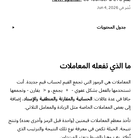
نُشر في Jun 4, 2026
جدول المحتويات
▶
ما الذي تفعله المعاملات
المعاملات هي الرموز التي تجمع القيم لحساب قيم جديدة. أنت
تستخدمها بالفعل بشكل عفوي -
يجمع، و
يقارن - وتجمعها
>
+
جافا في عدة عائلات:
الحسابية
و
المقارنة
و
المنطقية
و
الإسناد
، إضافة
إلى بعض المعاملات الخاصة مثل الزيادة والمعامل الثلاثي.
تأخذ معظم المعاملات قيمتين (واحدة قبل الرمز وأخرى بعده) وتنتج
نتيجة. الحيلة تكمن في معرفة نوع تلك النتيجة والترتيب الذي
تُطبّق به - وهنا بالضبط يتعثر المبتدئون.