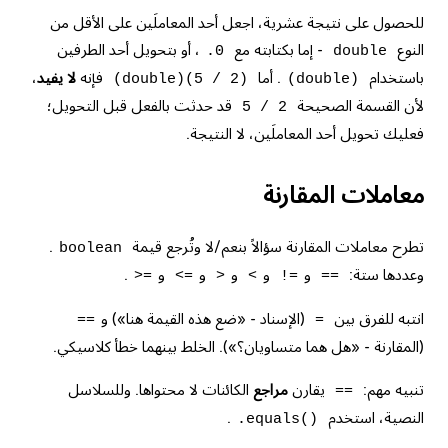
للحصول على نتيجة عشرية، اجعل أحد المعاملَين على الأقل من
النوع
- إما بكتابته مع
، أو بتحويل أحد الطرفين
.0
double
باستخدام
. أما
فإنه
لا يفيد
،
(double)(5 / 2)
(double)
لأن القسمة الصحيحة
قد حدثت بالفعل قبل التحويل؛
5 / 2
فعليك تحويل أحد المعاملَين، لا النتيجة.
معاملات المقارنة
تطرح معاملات المقارنة سؤالاً بنعم/لا وتُرجع قيمة
.
boolean
وعددها ستة:
و
و
و
و
و
.
>=
<=
>
<
!=
==
انتبه للفرق بين
(الإسناد - «ضع هذه القيمة هنا») و
==
=
(المقارنة - «هل هما متساويان؟»). الخلط بينهما خطأ كلاسيكي.
تنبيه مهم:
يقارن
مراجع
الكائنات لا محتواها. وللسلاسل
==
النصية، استخدم
.
.equals()