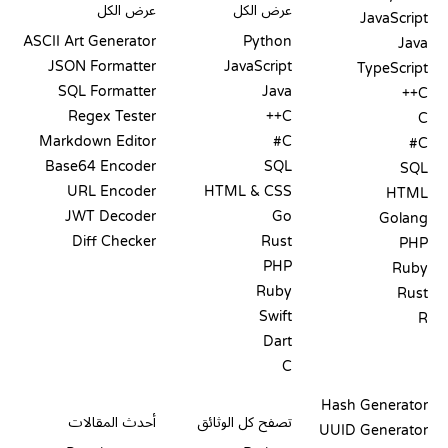
عرض الكل
عرض الكل
JavaScript
ASCII Art Generator
Python
Java
JSON Formatter
JavaScript
TypeScript
SQL Formatter
Java
C++
Regex Tester
C++
C
Markdown Editor
C#
C#
Base64 Encoder
SQL
SQL
URL Encoder
HTML & CSS
HTML
JWT Decoder
Go
Golang
Diff Checker
Rust
PHP
PHP
Ruby
Ruby
Rust
Swift
R
Dart
C
التوثيق
المدونة
Hash Generator
تصفح كل الوثائق
أحدث المقالات
UUID Generator