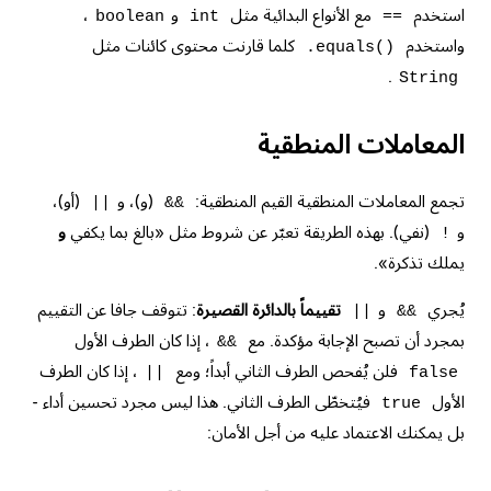
استخدم
مع الأنواع البدائية مثل
و
،
boolean
int
==
واستخدم
كلما قارنت محتوى كائنات مثل
.equals()
.
String
المعاملات المنطقية
تجمع المعاملات المنطقية القيم المنطقية:
(و)، و
(أو)،
||
&&
و
(نفي). بهذه الطريقة تعبّر عن شروط مثل «بالغ بما يكفي
و
!
يملك تذكرة».
يُجري
و
تقييماً بالدائرة القصيرة
: تتوقف جافا عن التقييم
||
&&
بمجرد أن تصبح الإجابة مؤكدة. مع
، إذا كان الطرف الأول
&&
فلن يُفحص الطرف الثاني أبداً؛ ومع
، إذا كان الطرف
||
false
الأول
فيُتخطّى الطرف الثاني. هذا ليس مجرد تحسين أداء -
true
بل يمكنك الاعتماد عليه من أجل الأمان: