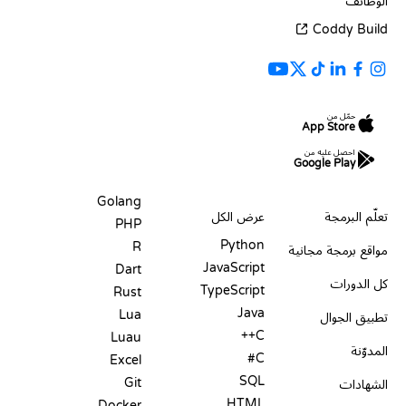
الوظائف
Coddy Build
حمّل من
App Store
احصل عليه من
Google Play
الموارد
اللغات
Golang
تعلّم البرمجة
عرض الكل
PHP
Python
R
مواقع برمجة مجانية
JavaScript
Dart
كل الدورات
TypeScript
Rust
Java
Lua
تطبيق الجوال
C++
Luau
المدوّنة
C#
Excel
SQL
Git
الشهادات
HTML
Docker