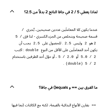
لماذا يعطي 5 / 2 في جافا الناتج 2 بدلاً من 2.5؟
عندما يكون كلا المعاملَين عددين صحيحين، يُجري
/
قسمة صحيحة ويتخلص من الجزء الكسري - لذا فإن
5 /
هو
وليس
. للحصول على
يجب أن
2.5
2.5
2
2
يكون أحد المعاملَين على الأقل من النوع
: اكتب
double
أو
، أو حوّل أحد الطرفين باستخدام
5 / 2.0
5.0 / 2
.
(double) 5 / 2
ما الفرق بين == و equals() في جافا؟
يقارن الأنواع البدائية بالقيمة، لكنه مع الكائنات (بما فيها
==