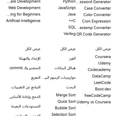
Software Development
Python
Password Generator
Web Development
JavaScript
Case Converter
Coding for Beginners
Java
Color Converter
Artificial Intelligence
C++
Cron Expression
SQL
Timestamp Converter
Verilog
QR Code Generator
مراجعات ومقارنات
التصورات
أوامر GIT
عرض الكل
عرض الكل
عرض الكل
Coursera
الفرز
الإعداد والتهيئة
Udemy
هياكل البيانات
التحضير والـ commit
Codecademy
DataCamp
خوارزميات الرسوم البيانية
التفريع
LeetCode
البحث
التراجع عن التغييرات
Boot.dev
Merge Sort
freeCodeCamp
الدمج وإعادة الأساس
Quick Sort
Udemy vs Coursera
المستودعات البعيدة
Bubble Sort
Selection Sort
الفحص والتنظيف