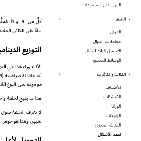
المرور على المجموعات
الطرق
4
▾
كلٌّ من
و
مُعلَ
b
a
بناءً على الكائن الحقي
الدوال
معاملات الدوال
التوزيع الدينام
التحميل الزائد للدوال
الوسائط المتغيرة
الآلية وراء هذا هي
التو
الفئات والكائنات
آلة جافا الافتراضية (JVM) إلى فئة الكائن وقت التشغيل لتقرر أيّ تنفيذ تستدعي. ولا يتحقق المترجم إلا من أن الدالة
9
▾
موجودة
على النوع المُ
الأصناف
المُنشئات
هذا ما يتيح لحلقة وا
الوراثة
لا تعرف الحلقة سوى
الواجهات
تغيير، وهذا هو جوهر ال
الفئات المجردة
تعدد الأشكال
التحويل لأعلى