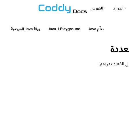
الموارد
الفهرس
Docs
تعلّم Java
Playground لـ Java
ورقة Java المرجعية
عددة
 المُعاد تعريفها