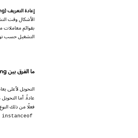
إعادة التعريف (overriding)
الأشكال وقت التش
بقوائم معاملات مخ
التشغيل حسب نوع ا
ما الفرق بين upcasting وdowncasting في جافا؟
التحويل لأعلى يعامل
عادةً. أما التحوي
فعلًا من ذلك النوع
instanceof