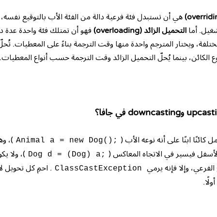
هي أن تستبدل فئة فرعية دالة من الفئة الأب بالتوقيع نفسه، 
غيل. أما
التحميل الزائد (overloading)
فهو أن تمتلك فئة واحدة عدة د
تلفة، ويختار المترجم واحدة منها وقت الترجمة بناءً على المعطيات. تُحل
لكائن، بينما يُحلّ التحميل الزائد وقت الترجمة حسب أنواع المعطيات.
 كائنًا ابنًا على أنه نوعه الأب (
)، وه
Animal a = new Dog();
ل لأسفل فيسير في الاتجاه المعاكس (
)، ولا يكو
Dog d = (Dog) a;
 الفرعي، وإلا فإنه يرمي
. احمِ كل تحويل
ClassCastException
أولًا.