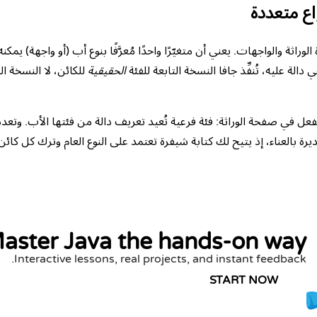
اع متعددة
لوراثة والواجهات. يعني أن متغيّرًا واحدًا مُعرَّفًا بنوع أب (أو واجهة) يمكن
لة عليه، تُنفِّذ جافا النسخة التابعة للفئة
الحقيقية
للكائن، لا النسخة ال
عل في صفحة الوراثة: فئة فرعية تُعيد تعريف دالة من فئتها الأب. وتعد
يرة بالعناء، إذ يتيح لك كتابة شيفرة تعتمد على النوع العام وترك كل ك
aster Java the hands-on way
Interactive lessons, real projects, and instant feedback.
START NOW