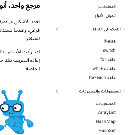
مرجع واحد، أنو
المعاملات
تحويل الأنواع
تعدد الأشكال هو ثمرة ا
التحكم في التدفق
فرعي، وعندما تستدعي دا
5
▾
للمتغيّر.
if-else
switch
لقد رأيت الأساس بالف
حلقة for
إعادة التعريف تلك جد
الخاصة.
حلقات while
حلقة for-each
المصفوفات والمجموعات
5
▾
المصفوفات
ArrayList
HashMap
HashSet