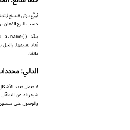
خطأ شائع: الح
تُوزَّع
دوال النسخ (instance methods)
حسب النوع المُعلن، وه
ينفّذ
ن
p.name()
تُعاد تعريفها. والحل
دائمًا.
التالي: محددا
لا يعمل تعدد الأشكال 
شيفرتك عن التطفّل عل
والوصول على مستوى ا