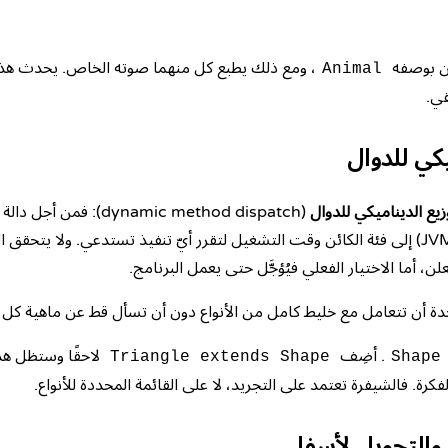
ّن بوصفه
، ومع ذلك يطبع كل منهما صوته الخاص. يحدث هذا
Animal
قي.
يكي للدوال
زيع الديناميكي للدوال
(dynamic method dispatch)
علن، أما الاختيار الفعلي فيُؤجَّل حتى يعمل البرنامج.
حدة أن تتعامل مع خليط كامل من الأنواع دون أن تسأل قط عن ماهية كل و
. أضِف
لاحقًا وستظل هذ
Triangle extends Shape
Shape
فكرة. فالشيفرة تعتمد على التجريد، لا على القائمة المحددة للأنواع.
 والتحويل لأسفل