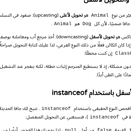
ّر من نوع
هو
تحويل لأعلى
(upcasting): صعود في ا
Animal
 جافا ضمنيًا، لأن كل
هو
.
Animal
Dog
معاكس هو
تحويل لأسفل
(downcasting): أخذ مرجع أب ومعاملته بوص
ذا كان الكائن فعلًا من ذلك النوع الفرعي، لذا عليك كتابة
التحويل
صراحةً
إن كنت مخطئًا:
Class
م دون مشكلة، إذ لا يستطيع المترجم إثبات خطئه، لكنه ينفجر عند التشغيل
مادًا على الظن أبدًا.
 باستخدام instanceof
افحص النوع الحقيقي باستخدام
. تتيح لك جافا الحديثة
instanceof
ط في
)، فتستغني عن التحويل المنفصل:
instanceof
القيمة
من أجل
، لذا
يحميك هذا الفحص أيضًا
من
null
false