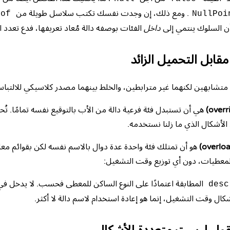
. ومع ذلك، إن وجدت نفسك تكتب سلاسل طويلة من
eof
NullPoi
أن السلوك ينتمي إلى
داخل
الفئات بوصفه دالة مُعاد تعريفها، فدع تعدد ا
مقابل التحميل الزائد
متشابهين لكنهما غير مترابطين، والخلط بينهما مصدر كلاسيكي للالتبا
هي أن تستبدل فئة فرعية دالة من الأب بالتوقيع نفسه تمامًا. تُ
 الأشكال الذي ما زلنا نستخدمه.
هو أن تمتلك فئة واحدة عدة دوال بالاسم نفسه لكن بقوائم معا
معطيات، دون أي توزيع وقت التشغيل:
المطابقة اعتمادًا على النوع الساكن للمعطى فحسب. لا يدخل في ا
desc
ال وقت التشغيل، إنما هو إعادة استخدام لاسم دالة لا أكثر.