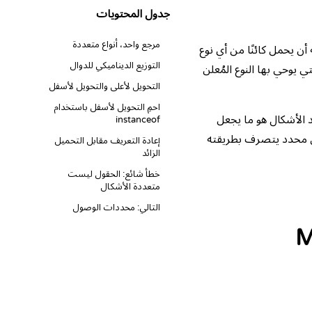
جدول المحتويات
مرجع واحد، أنواع متعددة
ه أن يحمل كائنًا من أي نوع
التوزيع الديناميكي للدوال
تي يوحي بها النوع المُعلن
التحويل لأعلى والتحويل لأسفل
احمِ التحويل لأسفل باستخدام
د الأشكال هو ما يجعل
instanceof
ائن محدد يتصرف بطريقته
إعادة التعريف مقابل التحميل
الزائد
خطأ شائع: الحقول ليست
متعددة الأشكال
التالي: محددات الوصول
M