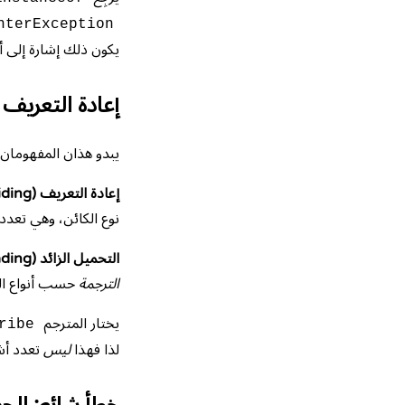
nterException
يكون ذلك إشارة إلى 
إعادة التعريف 
يبدو هذان المفهومان 
إعادة التعريف (overriding)
نوع الكائن، وهي تعدد
التحميل الزائد (overloading)
الترجمة
حسب أنواع ال
يختار المترجم
ribe
لذا فهذا
ليس
تعدد أشك