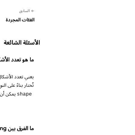
السابق
الفئات المجردة
الأسئلة الشائعة
ما هو تعدد الأش
يعني تعدد الأشكال 
تُختار بناءً على ال
يمكن أن
shape
ما الفرق بين overriding وoverloading في جافا؟