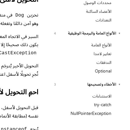
محددات الوصول
الأعضاء الساكنة
تخزين
في متغي
Dog
التعدادات
وهو آمن دائمًا وتفعله
الأنواع العامة والبرمجة الوظيفية
4
▾
السير في الاتجاه ال
يكون ذلك صحيحًا إلا إ
الأنواع العامة
CastException
تعابير لامدا
التدفقات
التحويل الأخير يُترجَ
Optional
تُجرِ تحويلًا لأسفل اعت
الأخطاء وتصحيحها
3
▾
احمِ التحويل لأسفل
الاستثناءات
try-catch
قبل التحويل لأسفل، 
NullPointerException
نفسه (مطابقة الأنما
يُرجِع
instanceof