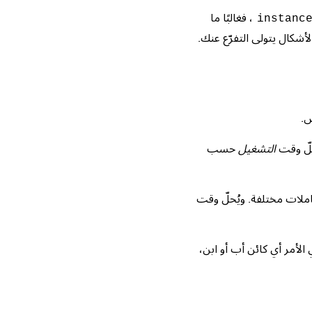
، فغالبًا ما
instanc
لأشكال يتولى التفرّع عنك.
س.
حلّ وقت
التشغيل
حسب
ملات مختلفة. ويُحلّ وقت
لأمر أي كائن أب أو ابن،