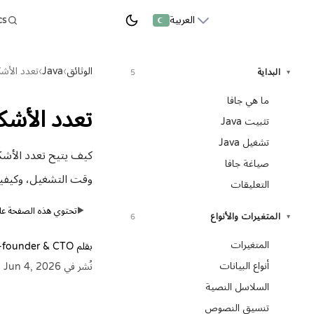
العربية
ابدأ التعلم
الوثائق
›
Java
›
تعدد الأش
البداية
5
▾
ما هي جافا
تعدد الأشك
تثبيت Java
تشغيل Java
كيف يتيح تعدد الأشكال 
صياغة جافا
وقت التشغيل، وكيفية استخد
التعليقات
تحتوي هذه الصفحة على 
▶
المتغيرات والأنواع
6
▾
المتغيرات
بقلم
-founder & CTO
أنواع البيانات
نُشر في Jun 4, 2026
السلاسل النصية
تنسيق النصوص