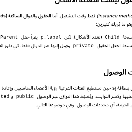
قول ليست متعددة الأشكال
فقط وقت التشغيل. أما
الحقول
و
الدوال الساكنة (static methods)
و ما يُربك كثيرين:
سخة
(تعدد الأشكال)، لكن
يقرأ حقل
Parent
p.label
Child
 بسيط: اجعل الحقول
وصِل إليها عبر الدوال فقط، كي يفوز ا
private
ت الوصول
بنظافة إلا حين تستطيع الفئات الفرعية رؤية الأعضاء المناسبين وإعادة تع
يها وكسر الثوابت. ويُضبَط هذا التوازن عبر الوصول
و
cted
public
لحزمة، أي محددات الوصول، وهي موضوعنا التالي.