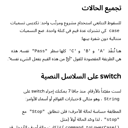
تجميع الحالات
للسقوط التتابعي استخدام مشروع ومرتّب واحد: تكديس تسميات
كي تشترك عدة قيم في كتلة واحدة. ضع التسميات
case
متتالية دون شفرة بينها:
هنا تُنفّذ
و
و
كلها سطر
نفسه. هذه
"Pass"
'C'
'B'
'A'
هي الطريقة المقصودة للقول "أيٌّ من هذه القيم يفعل الشيء نفسه".
switch على السلاسل النصية
لست مقيّداً بالأرقام. منذ جافا 7 يمكنك إجراء switch على
، وهو مثالي لاختيارات القوائم أو أسماء الأوامر:
String
المطابقة حساسة لحالة الأحرف؛ فلن تتطابق
مع
"Stop"
، لذا وحّد الحالة أولاً (مثل
"stop"
) إذا كانت حالة أحرف المُدخل قد
command.toLowerCase()