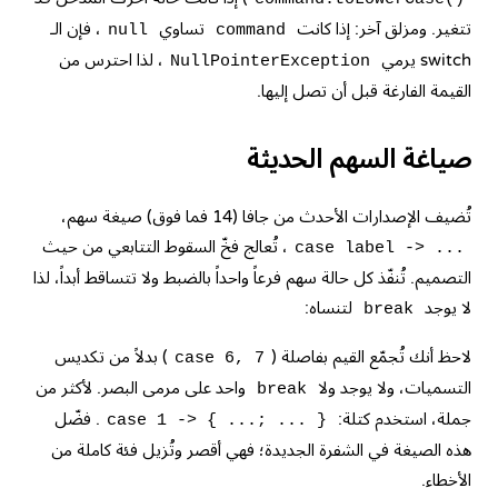
تتغير. ومزلق آخر: إذا كانت
تساوي
، فإن الـ
null
command
switch
يرمي
، لذا احترس من
NullPointerException
القيمة الفارغة قبل أن تصل إليها.
صياغة السهم الحديثة
تُضيف الإصدارات الأحدث من جافا (14 فما فوق) صيغة سهم،
، تُعالج فخّ السقوط التتابعي من حيث
case label -> ...
التصميم. تُنفّذ كل حالة سهم فرعاً واحداً بالضبط ولا تتساقط أبداً، لذا
لا يوجد
لتنساه:
break
لاحظ أنك تُجمّع القيم بفاصلة (
) بدلاً من تكديس
case 6, 7
التسميات، ولا يوجد ولا
واحد على مرمى البصر. لأكثر من
break
جملة، استخدم كتلة:
. فضّل
case 1 -> { ...; ... }
هذه الصيغة في الشفرة الجديدة؛ فهي أقصر وتُزيل فئة كاملة من
الأخطاء.