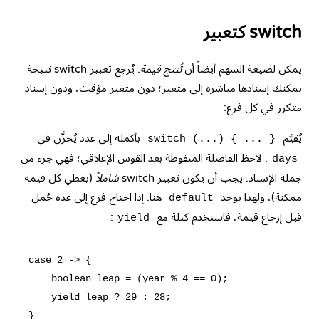
switch كتعبير
يمكن لصيغة السهم أيضاً أن
تُنتج قيمة
. يُرجع تعبير switch نتيجة
يمكنك إسنادها مباشرة إلى متغير؛ دون متغير مؤقت، ودون إسناد
متكرر في كل فرع:
يُقيَّم
بأكمله إلى عدد يُخزَّن في
switch (...) { ... }
. لاحظ الفاصلة المنقوطة بعد القوس الإغلاقي؛ فهي جزء من
days
جملة الإسناد. يجب أن يكون تعبير switch
شاملاً
(يغطي كل قيمة
ممكنة)، ولهذا يوجد
هنا. إذا احتاج فرع إلى عدة جُمل
default
قبل إرجاع قيمة، فاستخدم كتلة مع
:
yield
case 2 -> {

    boolean leap = (year % 4 == 0);

    yield leap ? 29 : 28;
