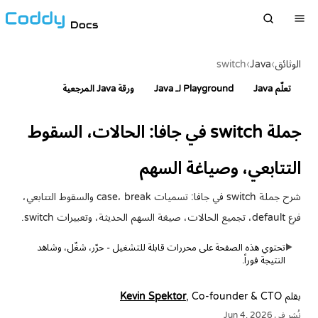
Docs
الوثائق
›
Java
›
switch
تعلّم Java
Playground لـ Java
ورقة Java المرجعية
جملة switch في جافا: الحالات، السقوط
التتابعي، وصياغة السهم
شرح جملة switch في جافا: تسميات case، break والسقوط التتابعي،
فرع default، تجميع الحالات، صيغة السهم الحديثة، وتعبيرات switch.
تحتوي هذه الصفحة على محررات قابلة للتشغيل - حرّر، شغّل، وشاهد
▶
النتيجة فوراً.
بقلم
, Co-founder & CTO
Kevin Spektor
نُشر في Jun 4, 2026