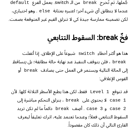
جُملها، ثم تُخرج
من الـ switch. يعمل الفرع
default
break
عندما لا يتطابق أي شيء آخر؛ اعتبره بمثابة
. وهو اختياري،
else
لكن تضمينه ممارسة جيدة كي لا تنزلق القيم غير المتوقعة بصمت.
فخّ break: السقوط التتابعي
هذا هو أكثر أخطاء
شيوعاً على الإطلاق. إذا أغفلت
switch
، فلن يتوقف التنفيذ عند نهاية حالة مطابقة؛ بل
يتساقط
break
إلى الحالة التالية ويستمر في العمل حتى يصادف
أو
break
القوس الإغلاقي:
قد تتوقع
فقط، لكن هذا يطبع الأسطر الثلاثة كلها. لأن
Level 1
لا يحتوي على
، ينزلق التحكم مباشرة إلى
break
case 1
و
. أضِف
دائماً ما لم تكن تريد
break
case 3
case 2
السقوط التتابعي فعلاً؛ وعندما تعتمد عليه، اترك تعليقاً ليعرف
القارئ التالي أن ذلك كان مقصوداً.