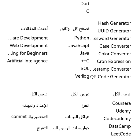
Dart
C
التوثيق
المدونة
Hash Generator
تصفح كل الوثائق
أحدث المقالات
UUID Generator
Software Development
Python
Password Generator
Web Development
JavaScript
Case Converter
Coding for Beginners
Java
Color Converter
Artificial Intelligence
C++
Cron Expression
SQL
Timestamp Converter
Verilog
QR Code Generator
مراجعات ومقارنات
التصورات
أوامر GIT
عرض الكل
عرض الكل
عرض الكل
Coursera
الفرز
الإعداد والتهيئة
Udemy
هياكل البيانات
التحضير والـ commit
Codecademy
DataCamp
خوارزميات الرسوم البيانية
التفريع
LeetCode