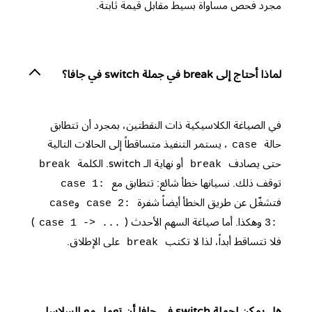
مجرد فحص مساواة بسيط مقابل قيمة ثابتة.
لماذا أحتاج إلى break في جملة switch في جافا؟
في الصياغة الكلاسيكية ذات النقطتين، بمجرد أن تتطابق
حالة
، يستمر التنفيذ متساقطاً إلى الحالات التالية
case
حتى يصادف
أو نهاية الـ switch. الكلمة
break
break
توقف ذلك. نسيانها خطأ شائع: تتطابق مع
case 1:
فتشغّل عن طريق الخطأ أيضاً شفرة
و
case
case 2:
وهكذا. أما صياغة السهم الأحدث (
)
case 1 -> ...
3:
فلا تتساقط أبداً، لذا لا تكتب
على الإطلاق.
break
هل يمكن لجملة switch في جافا أن تعمل مع السلاسل