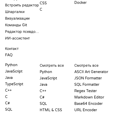
Docker
CSS
Встроить редактор
C
Шпаргалки
Визуализации
Команды Git
Редактор псевдокода
ИИ-ассистент
ПОДДЕРЖКА
Контакт
FAQ
PLAYGROUND
СЕРТИФИКАТЫ
ИНСТРУМЕНТЫ
Python
Смотреть все
Смотреть все
JavaScript
Python
ASCII Art Generator
Java
JavaScript
JSON Formatter
TypeScript
Java
SQL Formatter
C++
C++
Regex Tester
C
C#
Markdown Editor
C#
SQL
Base64 Encoder
SQL
HTML & CSS
URL Encoder