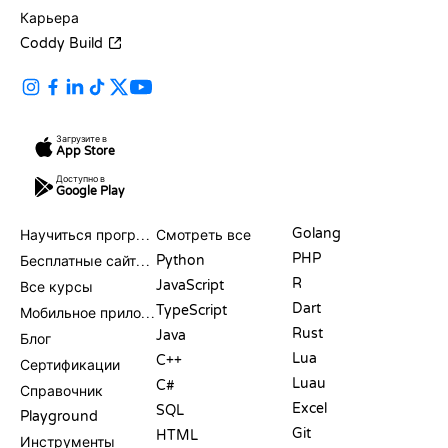
Карьера
Coddy Build
Загрузите в
App Store
Доступно в
Google Play
РЕСУРСЫ
ЯЗЫКИ
Golang
Научиться программировать
Смотреть все
PHP
Python
Бесплатные сайты для программирования
R
JavaScript
Все курсы
Dart
TypeScript
Мобильное приложение
Rust
Java
Блог
Lua
C++
Сертификации
Luau
C#
Справочник
Excel
SQL
Playground
Git
HTML
Инструменты