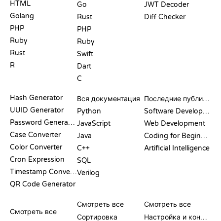
HTML
Go
JWT Decoder
Golang
Rust
Diff Checker
PHP
PHP
Ruby
Ruby
Rust
Swift
R
Dart
C
ДОКУМЕНТАЦИЯ
БЛОГ
Hash Generator
Вся документация
Последние публикации
UUID Generator
Python
Software Development
Password Generator
JavaScript
Web Development
Case Converter
Java
Coding for Beginners
Color Converter
C++
Artificial Intelligence
Cron Expression
SQL
Timestamp Converter
Verilog
QR Code Generator
ОБЗОРЫ И
ВИЗУАЛИЗАЦИИ
КОМАНДЫ GIT
СРАВНЕНИЯ
Смотреть все
Смотреть все
Смотреть все
Сортировка
Настройка и конфигурация