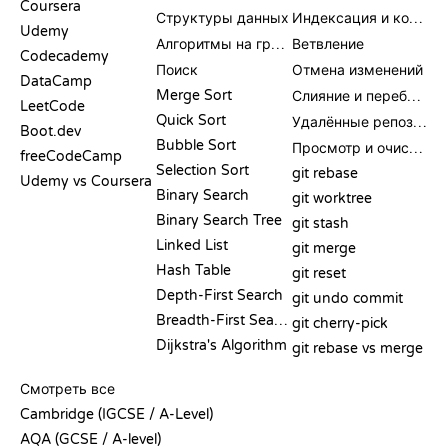
Coursera
Структуры данных
Индексация и коммит
Udemy
Алгоритмы на графах
Ветвление
Codecademy
Поиск
Отмена изменений
DataCamp
Merge Sort
Слияние и перебазирование
LeetCode
Quick Sort
Удалённые репозитории
Boot.dev
Bubble Sort
Просмотр и очистка
freeCodeCamp
Selection Sort
git rebase
Udemy vs Coursera
Binary Search
git worktree
Binary Search Tree
git stash
Linked List
git merge
Hash Table
git reset
Depth-First Search
git undo commit
Breadth-First Search
git cherry-pick
Dijkstra's Algorithm
git rebase vs merge
ПСЕВДОКОД
Смотреть все
Cambridge (IGCSE / A-Level)
AQA (GCSE / A-level)