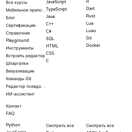
R
JavaScript
Все курсы
Dart
TypeScript
Мобильное приложение
Rust
Java
Блог
Lua
C++
Сертификации
Luau
C#
Справочник
Git
SQL
Playground
Docker
HTML
Инструменты
CSS
Встроить редактор
C
Шпаргалки
Визуализации
Команды Git
Редактор псевдокода
ИИ-ассистент
ПОДДЕРЖКА
Контакт
FAQ
PLAYGROUND
СЕРТИФИКАТЫ
ИНСТРУМЕНТЫ
Python
Смотреть все
Смотреть все