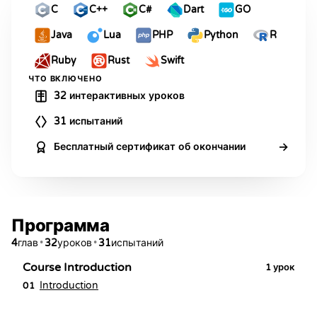
C
C++
C#
Dart
GO
Java
Lua
PHP
Python
R
Ruby
Rust
Swift
ЧТО ВКЛЮЧЕНО
32 интерактивных уроков
31 испытаний
→
Бесплатный сертификат об окончании
Программа
4
•
32
•
31
глав
уроков
испытаний
Course Introduction
1
урок
Introduction
01