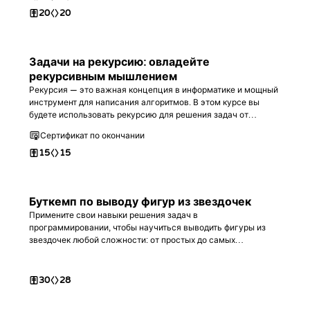
20
20
Задачи на рекурсию: овладейте
рекурсивным мышлением
Рекурсия — это важная концепция в информатике и мощный
инструмент для написания алгоритмов. В этом курсе вы
будете использовать рекурсию для решения задач от
начального до продвинутого уровня. В итоге вы станете
Сертификат по окончании
настоящим экспертом в этой теме.
15
15
Буткемп по выводу фигур из звездочек
Примените свои навыки решения задач в
программировании, чтобы научиться выводить фигуры из
звездочек любой сложности: от простых до самых
продвинутых. В процессе вы освоите работу с вложенными
циклами, условными операторами и математическими
вычислениями.
30
28