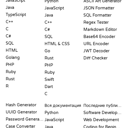
JavaScript
Python
ASCII Art Generator
Java
JavaScript
JSON Formatter
TypeScript
Java
SQL Formatter
C++
C++
Regex Tester
C
C#
Markdown Editor
C#
SQL
Base64 Encoder
SQL
HTML & CSS
URL Encoder
HTML
Go
JWT Decoder
Golang
Rust
Diff Checker
PHP
PHP
Ruby
Ruby
Rust
Swift
R
Dart
C
ДОКУМЕНТАЦИЯ
БЛОГ
Hash Generator
Вся документация
Последние публикации
UUID Generator
Python
Software Development
Password Generator
JavaScript
Web Development
Case Converter
Java
Coding for Beginners