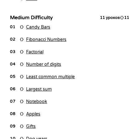
Medium Difficulty
11
уроков
11
Candy Bars
01
Fibonacci Numbers
02
Factorial
03
Number of digits
04
Least common multiple
05
Largest sum
06
Notebook
07
Apples
08
Gifts
09
Dog years
10