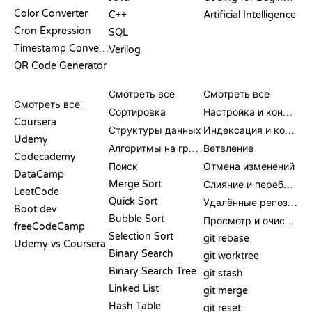
Color Converter
C++
Artificial Intelligence
Cron Expression
SQL
Timestamp Converter
Verilog
QR Code Generator
ОБЗОРЫ И
ВИЗУАЛИЗАЦИИ
КОМАНДЫ GIT
СРАВНЕНИЯ
Смотреть все
Смотреть все
Смотреть все
Сортировка
Настройка и конфигурация
Coursera
Структуры данных
Индексация и коммит
Udemy
Алгоритмы на графах
Ветвление
Codecademy
Поиск
Отмена изменений
DataCamp
Merge Sort
Слияние и перебазирование
LeetCode
Quick Sort
Удалённые репозитории
Boot.dev
Bubble Sort
Просмотр и очистка
freeCodeCamp
Selection Sort
git rebase
Udemy vs Coursera
Binary Search
git worktree
Binary Search Tree
git stash
Linked List
git merge
Hash Table
git reset