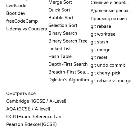
Merge Sort
Слияние и перебазирование
LeetCode
Quick Sort
Удалённые репозитории
Boot.dev
Bubble Sort
Просмотр и очистка
freeCodeCamp
Selection Sort
git rebase
Udemy vs Coursera
Binary Search
git worktree
Binary Search Tree
git stash
Linked List
git merge
Hash Table
git reset
Depth-First Search
git undo commit
Breadth-First Search
git cherry-pick
Dijkstra's Algorithm
git rebase vs merge
ПСЕВДОКОД
Смотреть все
Cambridge (IGCSE / A-Level)
AQA (GCSE / A-level)
OCR (Exam Reference Language)
Pearson Edexcel (GCSE)