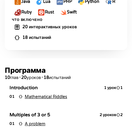
Java
Lua
PHP
Python
R
Ruby
Rust
Swift
ЧТО ВКЛЮЧЕНО
20 интерактивных уроков
18 испытаний
Программа
10
•
20
•
18
глав
уроков
испытаний
Introduction
1
урок
1
Mathematical Riddles
01
Multiples of 3 or 5
2
уроков
2
A problem
01