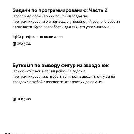
Задачи по программированию: Часть 2
Проверьте свои навыки решения задач по
программированию с помощью упражнений разного уровня
сложности. Курс разработан для тех, кто уже знаком с
базовым синтаксисом любого языка программирования, и
Сертификат по окончании
является продолжением pierwszej части.
25
24
Буткемп по выводу фигур из звездочек
Примените свои навыки решения задач в
программировании, чтобы научиться выводить фигуры из
звездочек любой сложности: от простых до самых
продвинутых. В процессе вы освоите работу с вложенными
циклами, условными операторами и математическими
вычислениями.
30
28