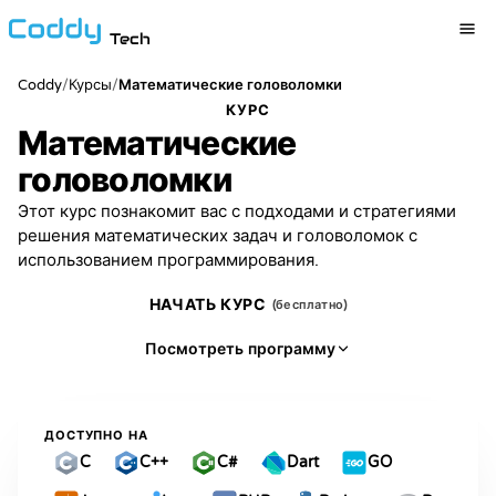
Tech
Coddy
/
/
Курсы
Математические головоломки
КУРС
Математические
головоломки
Этот курс познакомит вас с подходами и стратегиями
решения математических задач и головоломок с
использованием программирования.
НАЧАТЬ КУРС
(бесплатно)
Посмотреть программу
ДОСТУПНО НА
C
C++
C#
Dart
GO