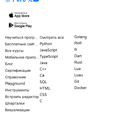
Загрузите в
App Store
Доступно в
Google Play
РЕСУРСЫ
ЯЗЫКИ
Golang
Научиться программировать
Смотреть все
PHP
Python
Бесплатные сайты для программирования
R
JavaScript
Все курсы
Dart
TypeScript
Мобильное приложение
Rust
Java
Блог
Lua
C++
Сертификации
Luau
C#
Справочник
Git
SQL
Playground
Docker
HTML
Инструменты
CSS
Встроить редактор
C
Шпаргалки
Визуализации