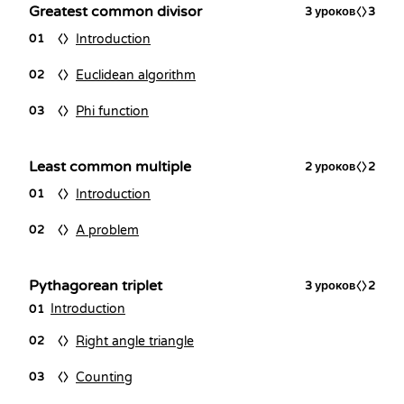
Greatest common divisor
3
уроков
3
Introduction
01
Euclidean algorithm
02
Phi function
03
Least common multiple
2
уроков
2
Introduction
01
A problem
02
Pythagorean triplet
3
уроков
2
Introduction
01
Right angle triangle
02
Counting
03