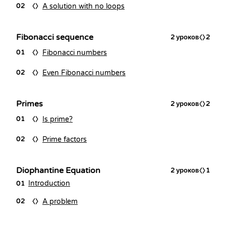
A solution with no loops
02
Fibonacci sequence
2
уроков
2
Fibonacci numbers
01
Even Fibonacci numbers
02
Primes
2
уроков
2
Is prime?
01
Prime factors
02
Diophantine Equation
2
уроков
1
Introduction
01
A problem
02