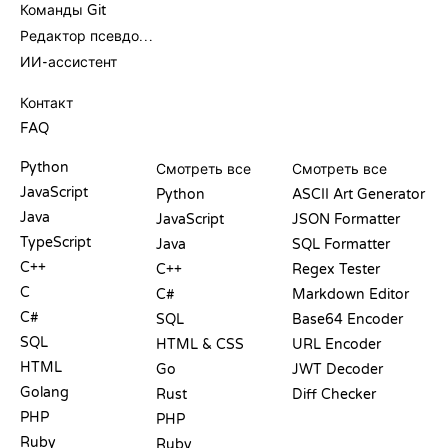
Команды Git
Редактор псевдокода
ИИ-ассистент
ПОДДЕРЖКА
Контакт
FAQ
PLAYGROUND
СЕРТИФИКАТЫ
ИНСТРУМЕНТЫ
Python
Смотреть все
Смотреть все
JavaScript
Python
ASCII Art Generator
Java
JavaScript
JSON Formatter
TypeScript
Java
SQL Formatter
C++
C++
Regex Tester
C
C#
Markdown Editor
C#
SQL
Base64 Encoder
SQL
HTML & CSS
URL Encoder
HTML
Go
JWT Decoder
Golang
Rust
Diff Checker
PHP
PHP
Ruby
Ruby