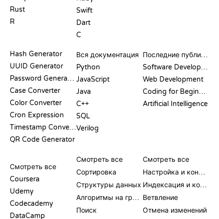
Rust
Swift
R
Dart
C
ДОКУМЕНТАЦИЯ
БЛОГ
Hash Generator
Вся документация
Последние публикации
UUID Generator
Python
Software Development
Password Generator
JavaScript
Web Development
Case Converter
Java
Coding for Beginners
Color Converter
C++
Artificial Intelligence
Cron Expression
SQL
Timestamp Converter
Verilog
QR Code Generator
ОБЗОРЫ И
ВИЗУАЛИЗАЦИИ
КОМАНДЫ GIT
СРАВНЕНИЯ
Смотреть все
Смотреть все
Смотреть все
Сортировка
Настройка и конфигурация
Coursera
Структуры данных
Индексация и коммит
Udemy
Алгоритмы на графах
Ветвление
Codecademy
Поиск
Отмена изменений
DataCamp