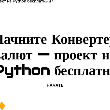
ект на Python бесплатный?
Начните Конверте
валют — проект н
Python бесплатн
НАЧАТЬ