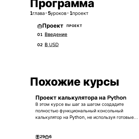
Программа
1
•
5
•
1
глава
уроков
проект
Проект
ПРОЕКТ
Введение
01
В USD
02
Похожие курсы
Проект калькулятора на Python
В этом курсе вы шаг за шагом создадите
полностью функциональный консольный
калькулятор на Python, не используя готовые
решения. В итоге вы напишете свой
собственный уникальный код!
29
6