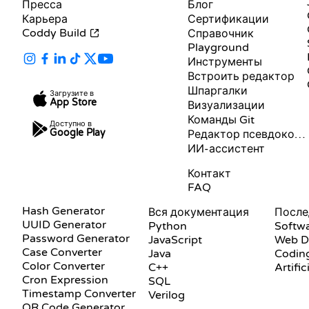
Пресса
Блог
Карьера
Сертификации
Coddy Build
Справочник
Playground
Инструменты
Встроить редактор
Шпаргалки
Загрузите в
App Store
Визуализации
Команды Git
Доступно в
Google Play
Редактор псевдокода
ИИ-ассистент
ПОДДЕРЖКА
Контакт
FAQ
ДОКУМЕНТАЦИЯ
БЛОГ
Hash Generator
Вся документация
UUID Generator
Python
Softw
Password Generator
JavaScript
Web D
Case Converter
Java
Coding
Color Converter
C++
Artific
Cron Expression
SQL
Timestamp Converter
Verilog
QR Code Generator