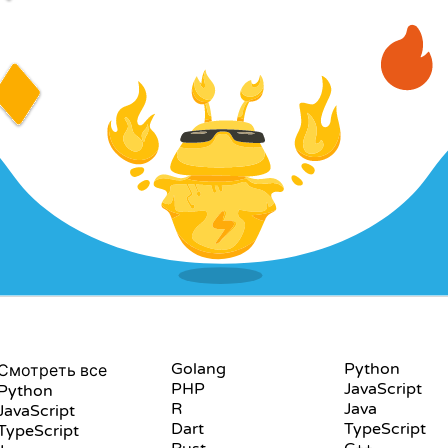
PLAYGROUND
ЯЗЫКИ
Golang
Python
Смотреть все
PHP
JavaScript
Python
R
Java
JavaScript
Dart
TypeScript
TypeScript