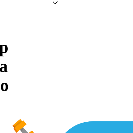
р
а
о