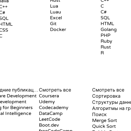
Rust
C++
Java
Lua
C
C++
Luau
C#
C#
Excel
SQL
SQL
Git
HTML
HTML
Docker
Golang
CSS
PHP
C
Ruby
Rust
R
ОБЗОРЫ И СРАВНЕНИЯ
ВИЗУАЛИЗАЦИИ
Последние публикации
Смотреть все
Смотреть все
are Development
Coursera
Сортировка
evelopment
Udemy
Структуры данн
 for Beginners
Codecademy
Алгоритмы на г
ial Intelligence
DataCamp
Поиск
LeetCode
Merge Sort
Boot.dev
Quick Sort