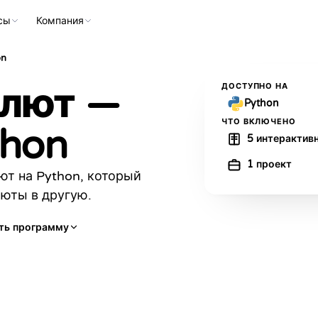
сы
Компания
on
алют —
ДОСТУПНО НА
Python
ЧТО ВКЛЮЧЕНО
thon
5 интерактив
1 проект
ют на Python, который
люты в другую.
ть программу