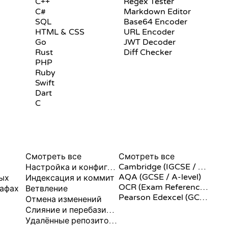
C++
Regex Tester
C#
Markdown Editor
SQL
Base64 Encoder
HTML & CSS
URL Encoder
Go
JWT Decoder
Rust
Diff Checker
PHP
Ruby
Swift
Dart
C
КОМАНДЫ GIT
ПСЕВДОКОД
Смотреть все
Смотреть все
Cambridge (IGCSE / A-Level)
Настройка и конфигурация
AQA (GCSE / A-level)
ых
Индексация и коммит
OCR (Exam Reference Language)
рафах
Ветвление
Pearson Edexcel (GCSE)
Отмена изменений
Слияние и перебазирование
Удалённые репозитории