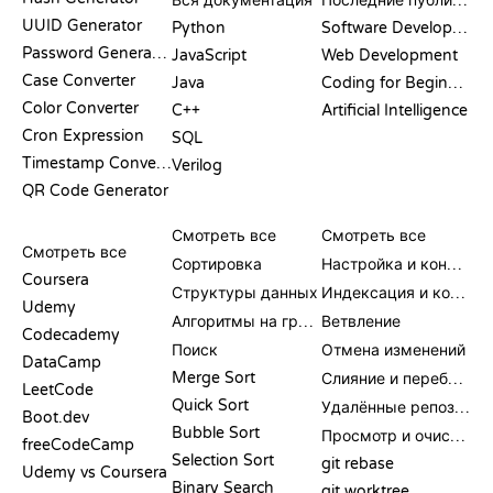
Вся документация
Последние публикации
UUID Generator
Python
Software Development
Password Generator
JavaScript
Web Development
Case Converter
Java
Coding for Beginners
Color Converter
C++
Artificial Intelligence
Cron Expression
SQL
Timestamp Converter
Verilog
QR Code Generator
ОБЗОРЫ И
ВИЗУАЛИЗАЦИИ
КОМАНДЫ GIT
СРАВНЕНИЯ
Смотреть все
Смотреть все
Смотреть все
Сортировка
Настройка и конфигурация
Coursera
Структуры данных
Индексация и коммит
Udemy
Алгоритмы на графах
Ветвление
Codecademy
Поиск
Отмена изменений
DataCamp
Merge Sort
Слияние и перебазирование
LeetCode
Quick Sort
Удалённые репозитории
Boot.dev
Bubble Sort
Просмотр и очистка
freeCodeCamp
Selection Sort
git rebase
Udemy vs Coursera
Binary Search
git worktree