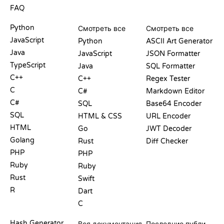
FAQ
PLAYGROUND
СЕРТИФИКАТЫ
ИНСТРУМЕНТЫ
Python
Смотреть все
Смотреть все
JavaScript
Python
ASCII Art Generator
Java
JavaScript
JSON Formatter
TypeScript
Java
SQL Formatter
C++
C++
Regex Tester
C
C#
Markdown Editor
C#
SQL
Base64 Encoder
SQL
HTML & CSS
URL Encoder
HTML
Go
JWT Decoder
Golang
Rust
Diff Checker
PHP
PHP
Ruby
Ruby
Rust
Swift
R
Dart
C
ДОКУМЕНТАЦИЯ
БЛОГ
Hash Generator