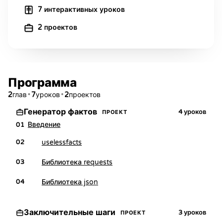
7 интерактивных уроков
2 проектов
Программа
2
•
7
•
2
глав
уроков
проектов
Генератор фактов
4
уроков
ПРОЕКТ
Введение
01
uselessfacts
02
Библиотека requests
03
Библиотека json
04
Заключительные шаги
3
уроков
ПРОЕКТ