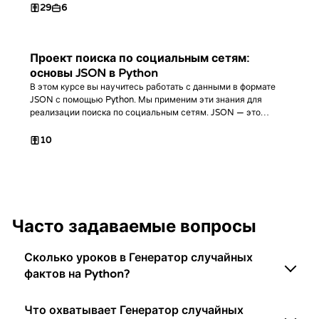
29
6
Проект поиска по социальным сетям:
основы JSON в Python
В этом курсе вы научитесь работать с данными в формате
JSON с помощью Python. Мы применим эти знания для
реализации поиска по социальным сетям. JSON — это
популярный формат данных, который будет часто
встречаться в вашей карьере Python-разработчика.
10
Часто задаваемые вопросы
Сколько уроков в Генератор случайных
фактов на Python?
Что охватывает Генератор случайных