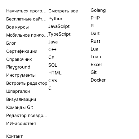
РЕСУРСЫ
ЯЗЫКИ
Golang
Научиться программировать
Смотреть все
PHP
Python
Бесплатные сайты для программирования
R
JavaScript
Все курсы
Dart
TypeScript
Мобильное приложение
Rust
Java
Блог
Lua
C++
Сертификации
Luau
C#
Справочник
Excel
SQL
Playground
Git
HTML
Инструменты
Docker
CSS
Встроить редактор
C
Шпаргалки
Визуализации
Команды Git
Редактор псевдокода
ИИ-ассистент
ПОДДЕРЖКА
Контакт