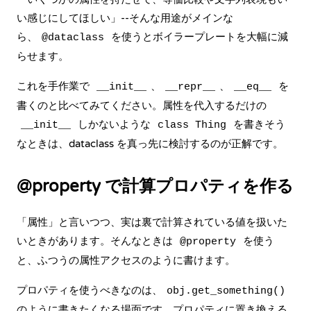
い感じにしてほしい」--そんな用途がメインな
ら、
を使うとボイラープレートを大幅に減
@dataclass
らせます。
これを手作業で
、
、
を
__init__
__repr__
__eq__
書くのと比べてみてください。属性を代入するだけの
しかないような
を書きそう
__init__
class Thing
なときは、dataclass を真っ先に検討するのが正解です。
@property で計算プロパティを作る
「属性」と言いつつ、実は裏で計算されている値を扱いた
いときがあります。そんなときは
を使う
@property
と、ふつうの属性アクセスのように書けます。
プロパティを使うべきなのは、
obj.get_something()
のように書きたくなる場面です。プロパティに置き換える