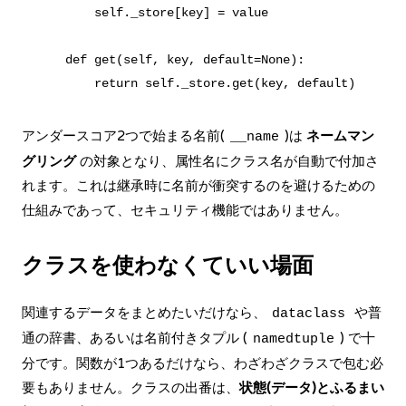
        self._store[key] = value

    def get(self, key, default=None):

アンダースコア2つで始まる名前(
)は
ネームマン
__name
グリング
の対象となり、属性名にクラス名が自動で付加さ
れます。これは継承時に名前が衝突するのを避けるための
仕組みであって、セキュリティ機能ではありません。
クラスを使わなくていい場面
関連するデータをまとめたいだけなら、
や普
dataclass
通の辞書、あるいは名前付きタプル (
) で十
namedtuple
分です。関数が1つあるだけなら、わざわざクラスで包む必
要もありません。クラスの出番は、
状態(データ)とふるまい