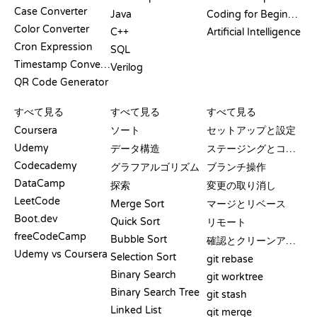
Case Converter
Java
Coding for Beginners
Color Converter
C++
Artificial Intelligence
Cron Expression
SQL
Timestamp Converter
Verilog
QR Code Generator
レビューと比較
可視化
GIT コマンド
すべて見る
すべて見る
すべて見る
Coursera
ソート
セットアップと設定
Udemy
データ構造
ステージングとコミット
Codecademy
グラフアルゴリズム
ブランチ操作
DataCamp
探索
変更の取り消し
LeetCode
Merge Sort
マージとリベース
Boot.dev
Quick Sort
リモート
freeCodeCamp
Bubble Sort
確認とクリーンアップ
Udemy vs Coursera
Selection Sort
git rebase
Binary Search
git worktree
Binary Search Tree
git stash
Linked List
git merge