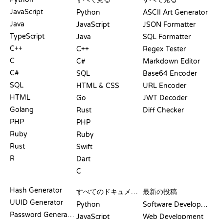
JavaScript
Python
ASCII Art Generator
Java
JavaScript
JSON Formatter
TypeScript
Java
SQL Formatter
C++
C++
Regex Tester
C
C#
Markdown Editor
C#
SQL
Base64 Encoder
SQL
HTML & CSS
URL Encoder
HTML
Go
JWT Decoder
Golang
Rust
Diff Checker
PHP
PHP
Ruby
Ruby
Rust
Swift
R
Dart
C
ドキュメント
ブログ
Hash Generator
すべてのドキュメント
最新の投稿
UUID Generator
Python
Software Development
Password Generator
JavaScript
Web Development