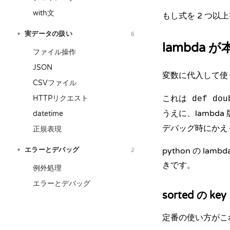
with文
もし式を 2 つ
実データの扱い
6
▾
lambda
ファイル操作
JSON
変数に代入して使う
CSVファイル
これは
HTTPリクエスト
def dou
うえに、lambd
datetime
デバッグ時にかえ
正規表現
エラーとデバッグ
python の 
2
▾
きです。
例外処理
エラーとデバッグ
sorted の ke
定番の使い方がこ