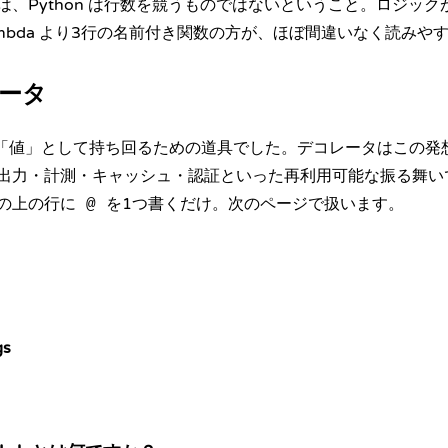
は、Python は行数を競うものではないということ。ロジッ
ambda より3行の名前付き関数の方が、ほぼ間違いなく読みや
レータ
関数を「値」として持ち回るための道具でした。デコレータはこの
出力・計測・キャッシュ・認証といった再利用可能な振る舞い
の上の行に
を1つ書くだけ。次のページで扱います。
@
gs