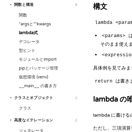
関数と構造
構文
9
▾
関数
lambda <para
*argsと**kwargs
lambda式
<params>
デコレータ
そのまま使え
型ヒント
<expressio
モジュールとimport
具体例を見てみま
pipとパッケージ管理
仮想環境 (venv)
は書き
return
__main__ の書き方
lambda 
クラスとオブジェクト
1
▾
クラス
lambda に書
高度なイテレーション
2
▾
ただし、三項演算
ジェネレータ