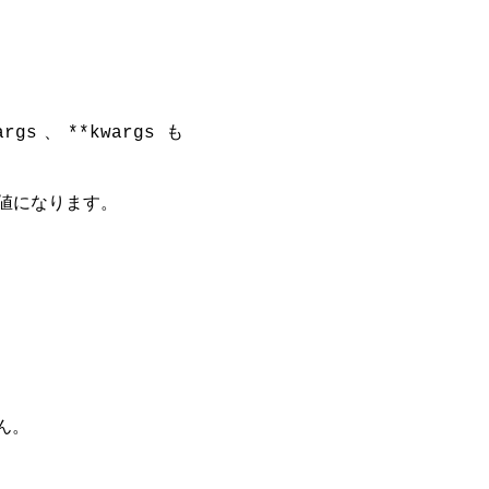
、
も
args
**kwargs
値になります。
ん。