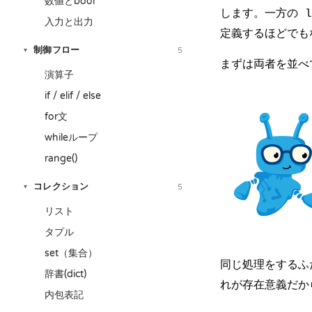
数値とbool
します。一方の
l
入力と出力
定義するほどでも
制御フロー
5
▾
まずは両者を並べ
演算子
if / elif / else
for文
whileループ
range()
コレクション
5
▾
リスト
タプル
set（集合）
同じ処理をするふ
辞書(dict)
れが存在意義だか
内包表記