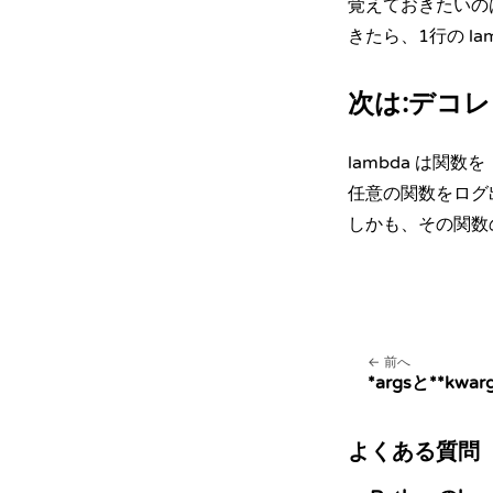
覚えておきたいの
きたら、1行の l
次は:デコ
lambda は
任意の関数をログ
しかも、その関数
前へ
*argsと**kwar
よくある質問