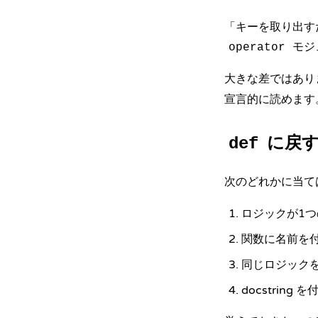
「キーを取り出すだ
モジ
operator
大きな差ではあり
宣言的に読めます
に戻す
def
次のどれかに当て
ロジックが1
関数に名前を
同じロジック
docstring