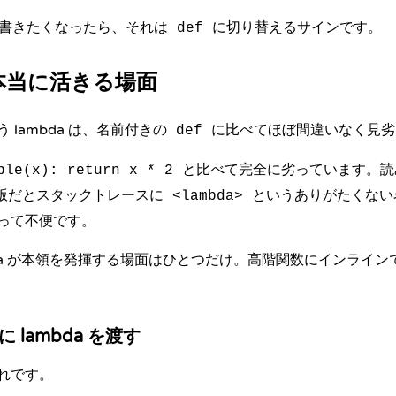
以上書きたくなったら、それは
に切り替えるサインです。
def
 が本当に活きる場面
 lambda は、名前付きの
に比べてほぼ間違いなく見劣
def
と比べて完全に劣っています。読
ble(x): return x * 2
a 版だとスタックトレースに
というありがたくない
<lambda>
って不便です。
lambda が本領を発揮する場面はひとつだけ。高階関数にインラ
y に lambda を渡す
れです。