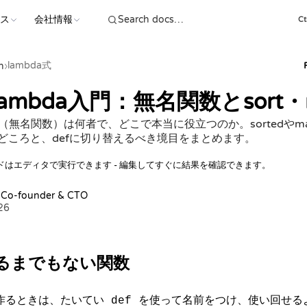
ース
会社情報
Ct
lambda式
n
›
 lambda入門：無名関数とsort・m
bda（無名関数）は何者で、どこで本当に役立つのか。sortedやmap
どころと、defに切り替えるべき境目をまとめます。
ドはエディタで実行できます - 編集してすぐに結果を確認できます。
, Co-founder & CTO
26
るまでもない関数
数を作るときは、たいてい
を使って名前をつけ、使い回せる
def