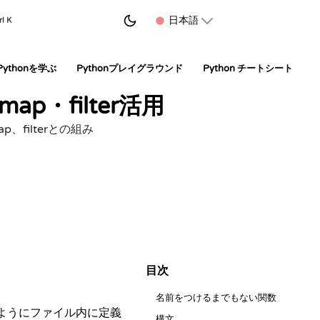
学習を始める
日本語
rl K
Pythonを学ぶ
Pythonプレイグラウンド
Python チートシート
ap・filter活用
、filterとの組み
目次
名前をつけるまでもない関数
ようにファイル内に定義
構文