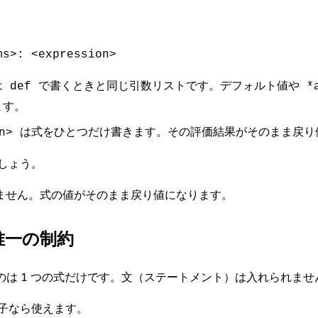
ms>: <expression>
は
で書くときと同じ引数リストです。デフォルト値や
def
*
ます。
は式をひとつだけ書きます。その評価結果がそのまま戻り
n>
しょう。
ません。式の値がそのまま戻り値になります。
の唯一の制約
けるのは 1 つの式だけです。文（ステートメント）は入れられませ
子なら使えます。