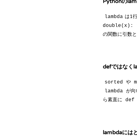
Pythonのl
は1
lambda
double(x): 
の関数に引数と
defではなく
や
sorted
m
が向
lambda
ら素直に
def
lambdaに