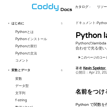
カタログ
リソ
Docs
ドキュメント
›
Pytho
はじめに
5
▾
Pythonとは
Python
Pythonインストール
Pythonのlam
Pythonの実行
合わせで光る使い
Pythonの文法
このページのコー
▶
コメント
著者
Kevin Spektor
変数とデータ
6
▾
公開日：Apr 23, 20
変数
データ型
名前をつけ
文字列
f-string
Python で関