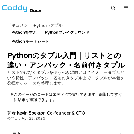
Docs
ドキュメント
タプル
›
Python
›
Pythonを学ぶ
Pythonプレイグラウンド
Python チートシート
Pythonのタプル入門｜リストとの
違い・アンパック・名前付きタプル
リストではなくタプルを使うべき場面とは？イミュータブルと
いう特性、アンパック、名前付きタプルまで、タプルが本領を
発揮するケースを整理します。
このページのコードはエディタで実行できます - 編集してすぐ
▶
に結果を確認できます。
著者
Kevin Spektor
, Co-founder & CTO
公開日：Apr 23, 2026