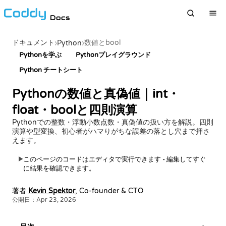
Docs
ドキュメント
数値とbool
›
Python
›
Pythonを学ぶ
Pythonプレイグラウンド
Python チートシート
Pythonの数値と真偽値｜int・
float・boolと四則演算
Pythonでの整数・浮動小数点数・真偽値の扱い方を解説。四則
演算や型変換、初心者がハマりがちな誤差の落とし穴まで押さ
えます。
このページのコードはエディタで実行できます - 編集してすぐ
▶
に結果を確認できます。
著者
Kevin Spektor
, Co-founder & CTO
公開日：Apr 23, 2026