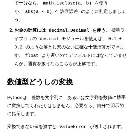
で十分なら、
を使う
math.isclose(a, b)
か、
のように判定しましょ
abs(a - b) < 許容誤差
う。
お金の計算には
を使う。
標準ラ
decimal.Decimal
イブラリの
モジュールを使えば、
decimal
0.1 +
のような落とし穴のない正確な十進演算ができま
0.2
す。
より遅いのでデフォルトにはなっていませ
float
んが、通貨を扱うならこちらが正解です。
数値型どうしの変換
Pythonは、整数を文字列に、あるいは文字列を数値に勝手
に変換してくれたりはしません。必要なら、自分で明示的
に指示します。
変換できない値を渡すと
が送出されます。
ValueError