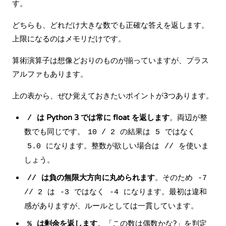
す。
どちらも、どれだけ大きな数でも正確な答えを返します。
上限になるのはメモリだけです。
算術演算子は想像どおりのものが揃っていますが、プラス
アルファもあります。
上の表から、ぜひ覚えておきたいポイントが3つあります。
は Python 3 では常に float を返します
。両辺が整
/
数でも同じです。
の結果は
ではなく
10 / 2
5
になります。整数が欲しい場合は
を使いま
5.0
//
しょう。
は負の無限大方向に丸められます
。そのため
//
-7
は
ではなく
になります。最初は違和
// 2
-3
-4
感がありますが、ルールとしては一貫しています。
は剰余を返します
。「この数は偶数かな?」を判定
%