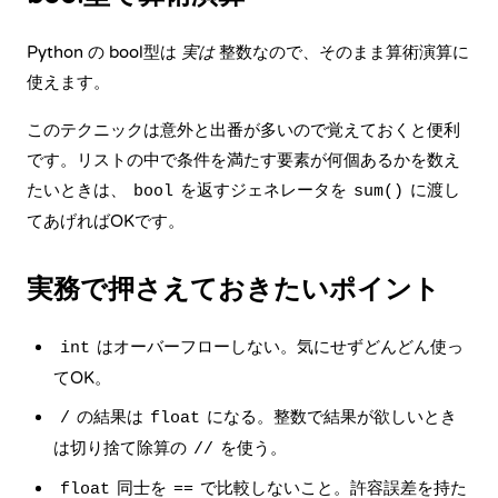
Python の bool型は
実は
整数なので、そのまま算術演算に
使えます。
このテクニックは意外と出番が多いので覚えておくと便利
です。リストの中で条件を満たす要素が何個あるかを数え
たいときは、
を返すジェネレータを
に渡し
bool
sum()
てあげればOKです。
実務で押さえておきたいポイント
はオーバーフローしない。気にせずどんどん使っ
int
てOK。
の結果は
になる。整数で結果が欲しいとき
/
float
は切り捨て除算の
を使う。
//
同士を
で比較しないこと。許容誤差を持た
float
==