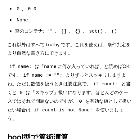
、
0
0.0
None
空のコンテナ:
、
、
、
、
""
[]
{}
set()
()
これ以外はすべて truthy です。これを使えば、条件判定を
より自然な書き方にできます。
は「name に何か入っていれば」と読めばOK
if name:
です。
よりずっとスッキリしますよ
if name != "":
ね。ただし数値を扱うときは要注意で、
と書
if count:
くと
は「スキップ」扱いになります。ほとんどのケー
0
スではそれで問題ないのですが、
を有効な値として扱い
0
たい場合は
を使いましょ
if count is not None:
う。
bool型で算術演算