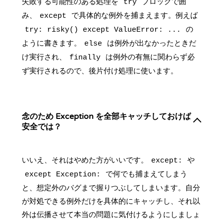
失敗する可能性のある処理を
ブロックで囲
try
み、
で具体的な例外を捕まえます。例えば
except
の
try: risky() except ValueError: ...
ように書きます。
は例外が出なかったときだ
else
け実行され、
は例外の有無に関わらず必
finally
ず実行されるので、後片付け処理に使います。
念のため Exception を全部キャッチしておけば
安全では？
いいえ、それはやめた方がいいです。
や
except:
で何でも捕まえてしまう
except Exception:
と、想定外のバグまで握りつぶしてしまいます。自分
が対処できる例外だけを具体的にキャッチし、それ以
外は伝播させて本当の問題に気付けるようにしましょ