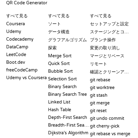
QR Code Generator
レビューと比較
可視化
GIT コマンド
すべて見る
すべて見る
すべて見る
Coursera
ソート
セットアップと設定
Udemy
データ構造
ステージングとコミット
Codecademy
グラフアルゴリズム
ブランチ操作
DataCamp
探索
変更の取り消し
LeetCode
Merge Sort
マージとリベース
Boot.dev
Quick Sort
リモート
freeCodeCamp
Bubble Sort
確認とクリーンアップ
Udemy vs Coursera
Selection Sort
git rebase
Binary Search
git worktree
Binary Search Tree
git stash
Linked List
git merge
Hash Table
git reset
Depth-First Search
git undo commit
Breadth-First Search
git cherry-pick
Dijkstra's Algorithm
git rebase vs merge