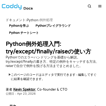
Docs
ドキュメント
例外処理
›
Python
›
Pythonを学ぶ
Pythonプレイグラウンド
Python チートシート
Python例外処理入門:
try/except/finally/raiseの使い方
Pythonでのエラーハンドリングを基礎から解説。
try/except/finallyの書き方、特定の例外をキャッチする方法、
raiseで自分で例外を投げる方法までまとめました。
このページのコードはエディタで実行できます - 編集してすぐ
▶
に結果を確認できます。
著者
Kevin Spektor
, Co-founder & CTO
公開日：Apr 23, 2026