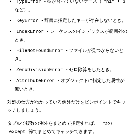
- 型が合っていないケース（
TypeError
"hi" + 3
など）。
- 辞書に指定したキーが存在しないとき。
KeyError
- シーケンスのインデックスが範囲外の
IndexError
とき。
- ファイルが見つからないと
FileNotFoundError
き。
- ゼロ除算をしたとき。
ZeroDivisionError
- オブジェクトに指定した属性が
AttributeError
無いとき。
対処の仕方がわかっている例外だけをピンポイントでキャ
ッチしましょう。
タプルで複数の例外をまとめて指定すれば、一つの
節でまとめてキャッチできます。
except