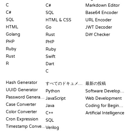
C
C#
Markdown Editor
C#
SQL
Base64 Encoder
SQL
HTML & CSS
URL Encoder
HTML
Go
JWT Decoder
Golang
Rust
Diff Checker
PHP
PHP
Ruby
Ruby
Rust
Swift
R
Dart
C
ドキュメント
ブログ
Hash Generator
すべてのドキュメント
最新の投稿
UUID Generator
Python
Software Development
Password Generator
JavaScript
Web Development
Case Converter
Java
Coding for Beginners
Color Converter
C++
Artificial Intelligence
Cron Expression
SQL
Timestamp Converter
Verilog