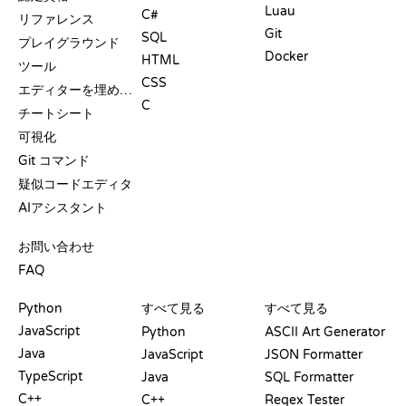
Luau
C#
リファレンス
Git
SQL
プレイグラウンド
Docker
HTML
ツール
CSS
エディターを埋め込む
C
チートシート
可視化
Git コマンド
疑似コードエディタ
AIアシスタント
サポート
お問い合わせ
FAQ
プレイグラウンド
認定証
ツール
Python
すべて見る
すべて見る
JavaScript
Python
ASCII Art Generator
Java
JavaScript
JSON Formatter
TypeScript
Java
SQL Formatter
C++
C++
Regex Tester