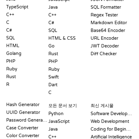
TypeScript
Java
SQL Formatter
C++
C++
Regex Tester
C
C#
Markdown Editor
C#
SQL
Base64 Encoder
SQL
HTML & CSS
URL Encoder
HTML
Go
JWT Decoder
Golang
Rust
Diff Checker
PHP
PHP
Ruby
Ruby
Rust
Swift
R
Dart
C
문서
블로그
Hash Generator
모든 문서 보기
최신 게시물
UUID Generator
Python
Software Development
Password Generator
JavaScript
Web Development
Case Converter
Java
Coding for Beginners
Color Converter
C++
Artificial Intelligence