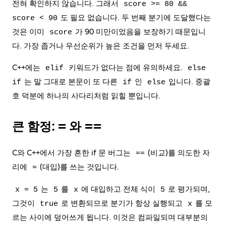
전혀 확인하지 않습니다. 그래서
score >= 80 &&
도 필요 없습니다. 두 번째 분기에 도달했다는
score < 90
것은 이미
가 90 미만이었음을 보장하기 때문입니
score
다. 가장 좁거나 우선순위가 높은 조건을 먼저 두세요.
C++에는
키워드가 없다는 점에 유의하세요.
elif
else
는 말 그대로 본문이 또 다른
인
입니다. 중괄
if
if
else
호 덕분에 하나의 사다리처럼 읽힐 뿐입니다.
큰 함정: = 와 ==
C와 C++에서 가장 흔한 if 문 버그는
(비교)를 의도한 자
==
리에
(대입)를 쓰는 것입니다.
=
는
를
에 대입하고 전체 식이
로 평가되며,
x = 5
5
x
5
그것이
로 변환되므로 분기가 항상 실행되고
를 모
true
x
르는 사이에 덮어쓰게 됩니다. 이것은 컴파일되며 대부분의