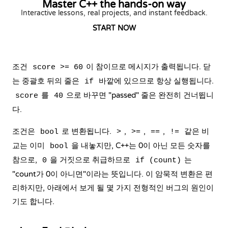
Master C++ the hands-on way
Interactive lessons, real projects, and instant feedback.
START NOW
조건
이 참이므로 메시지가 출력됩니다. 닫
score >= 60
는 중괄호 뒤의 줄은
바깥에 있으므로 항상 실행됩니다.
if
를
으로 바꾸면 "passed" 줄은 완전히 건너뜁니
score
40
다.
조건은
로 변환됩니다.
,
,
,
같은 비
bool
>
>=
==
!=
교는 이미
을 내놓지만, C++는 0이 아닌 모든 숫자를
bool
참으로,
을 거짓으로 취급하므로
는
0
if (count)
"count가 0이 아니면"이라는 뜻입니다. 이 암묵적 변환은 편
리하지만, 아래에서 보게 될 몇 가지 전형적인 버그의 원인이
기도 합니다.