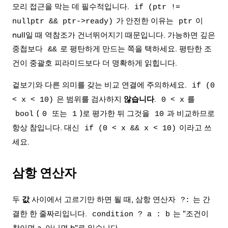
모리 접근을 막는 데 필수적입니다.
if (ptr !=
가 안전한 이유는
이
nullptr && ptr->ready)
ptr
null일 때 역참조가 건너뛰어지기 때문입니다. 가능하면 깊은
중첩보다
로 평탄하게 만드는 쪽을 택하세요. 평탄한 조
&&
건이 중괄호 피라미드보다 더 명확하게 읽힙니다.
겉보기와 다른 의미를 갖는 비교 연결에 주의하세요.
if (0
은 범위를 검사하지
않습니다
.
를
< x < 10)
0 < x
(
또는
)로 평가한 뒤 그것을
과 비교하므로
bool
0
1
10
항상 참입니다. 대신
이라고 쓰
if (0 < x && x < 10)
세요.
삼항 연산자
두
값
사이에서 고르기만 하면 될 때, 삼항 연산자
는 간
?:
결한 한 줄짜리입니다.
는 "조건이
condition ? a : b