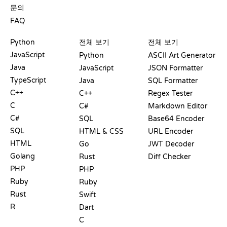
문의
FAQ
플레이그라운드
수료증
도구
Python
전체 보기
전체 보기
JavaScript
Python
ASCII Art Generator
Java
JavaScript
JSON Formatter
TypeScript
Java
SQL Formatter
C++
C++
Regex Tester
C
C#
Markdown Editor
C#
SQL
Base64 Encoder
SQL
HTML & CSS
URL Encoder
HTML
Go
JWT Decoder
Golang
Rust
Diff Checker
PHP
PHP
Ruby
Ruby
Rust
Swift
R
Dart
C