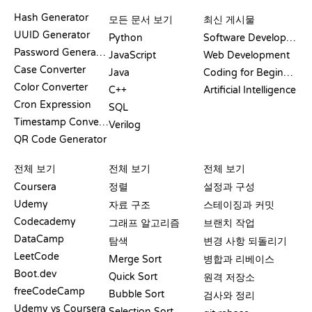
문서
블로그
Hash Generator
모든 문서 보기
최신 게시물
UUID Generator
Python
Software Development
Password Generator
JavaScript
Web Development
Case Converter
Java
Coding for Beginners
Color Converter
C++
Artificial Intelligence
Cron Expression
SQL
Timestamp Converter
Verilog
QR Code Generator
리뷰 및 비교
시각화
GIT 명령어
전체 보기
전체 보기
전체 보기
Coursera
정렬
설정과 구성
Udemy
자료 구조
스테이징과 커밋
Codecademy
그래프 알고리즘
브랜치 작업
DataCamp
탐색
변경 사항 되돌리기
LeetCode
Merge Sort
병합과 리베이스
Boot.dev
Quick Sort
원격 저장소
freeCodeCamp
Bubble Sort
검사와 정리
Udemy vs Coursera
Selection Sort