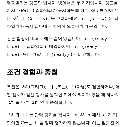
컴파일러는 경고만 냅니다. 방어책은 두 가지입니다. 경고를
켜서(
) 컴파일러가 표시하도록 하고, 상수를 앞에 두
-Wall
는 것(
)을 고려하세요.
는 컴
if (5 == x)
if (5 = x)
파일러가 즉시 잡아내는 치명적 오류이기 때문입니다.
같은 함정이
에도 숨어 있습니다.
bool
if (ready =
는 컴파일되고 대입하지만,
true)
if (ready ==
(또는 그냥
)는 비교합니다.
true)
if (ready)
조건 결합과 중첩
조건은
(그리고),
(또는),
(아님)로 결합하거나, 어
&&
||
!
떤 검사가 앞선 검사를 통과한 뒤에야 의미가 있을 때 하나의
를 다른
안에 중첩합니다.
if
if
와
는 단락 평가를 합니다.
에서
가 거
&&
||
a && b
a
짓이면 C++는
를 절대 평가하지 않습니다. 이는 잘못된 메
b