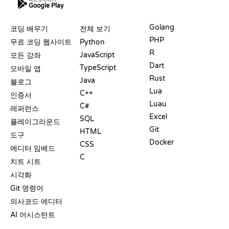
Google Play
자료
언어
Golang
코딩 배우기
전체 보기
PHP
무료 코딩 웹사이트
Python
R
JavaScript
모든 강좌
Dart
TypeScript
모바일 앱
Rust
Java
블로그
Lua
C++
인증서
Luau
C#
레퍼런스
Excel
SQL
플레이그라운드
Git
HTML
도구
Docker
CSS
에디터 임베드
C
치트 시트
시각화
Git 명령어
의사코드 에디터
AI 어시스턴트
지원