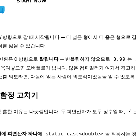
START NOW
대
방향으로 갈 때 시작됩니다 — 더 넓은 형에서 더 좁은 형으로 갈
터를 잃을 수 있습니다.
의 변환은 0 방향으로
잘립니다
— 반올림하지 않으므로
는
3.99
 욱여넣으면 오버플로가 납니다. 많은 컴파일러가 여기서 경고하
소할 의도라면, 다음에 읽는 사람이 의도적이었음을 알 수 있도록
 함정 고치기
 흔한 이유는 나눗셈입니다. 두 피연산자가 모두 정수일 때,
/
전에 피연산자 하나
에
을 적용하는 것
static_cast<double>