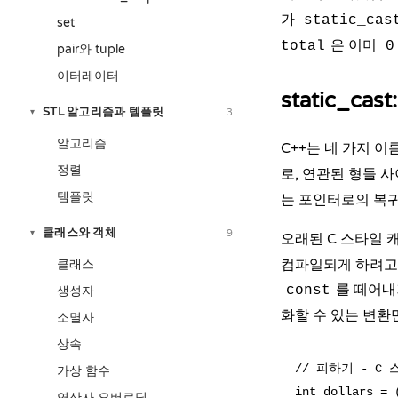
가
static_cas
set
은 이미
total
0
pair와 tuple
이터레이터
static_ca
STL 알고리즘과 템플릿
3
▾
알고리즘
C++는 네 가지 
정렬
로, 연관된 형들 사
템플릿
는 포인터로의 복귀
클래스와 객체
9
▾
오래된 C 스타일 
컴파일되게 하려
클래스
를 떼어내
const
생성자
화할 수 있는 변환
소멸자
상속
// 피하기 - C
가상 함수
int dollars = (
연산자 오버로딩