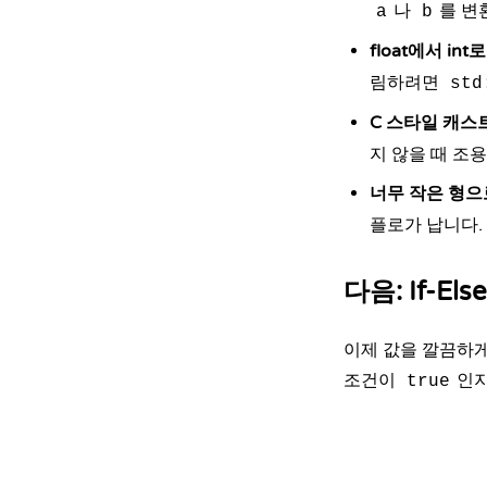
나
를 변
a
b
float에서 i
림하려면
std
C 스타일 캐스
지 않을 때 조
너무 작은 형으
플로가 납니다.
다음: If-Else
이제 값을 깔끔하게
조건이
인지
true