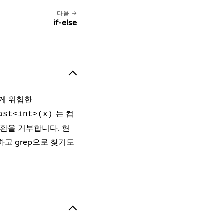
다음
if-else
르게 위험한
는 컴
ast<int>(x)
환을 거부합니다. 현
하고 grep으로 찾기도