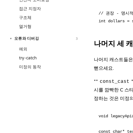
접근 지정자
// 권장 - 명시
구조체
열거형
오류와 디버깅
3
▾
나머지 세 캐
예외
try-catch
나머지 캐스트들은
미정의 동작
뻗으세요.
**
const_cast
시를 깜빡한 C 스
정하는 것은
미정의
void legacyAp
const char* tex