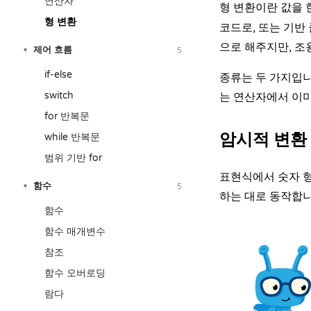
연산자
형 변환이란 값을 
형 변환
코드로, 또는 기반
으로 해주지만, 조
제어 흐름
5
▾
if-else
종류는 두 가지입
switch
는
연산자
에서 이
for 반복문
암시적 변환
while 반복문
범위 기반 for
표현식에서 숫자 형들
함수
5
▾
하는 대로 동작합니
함수
함수 매개변수
참조
함수 오버로딩
람다