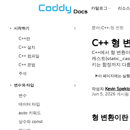
카탈로그
리소
Docs
문서
형 변환
›
C++
›
시작하기
5
▾
C++란
C++ 형 
C++ 설치
C++에서 형 변환
C++ 컴파일
캐스트(static_cas
키는 함정까지 다
C++ 문법
주석
이 페이지에는 실행
▶
변수와 타입
6
▾
작성자
Kevin Spekto
Jun 5, 2026 게시됨
변수
데이터 타입
auto 키워드
형 변환이란
상수와 const