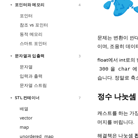
포인터와 메모리
4
▾
포인터
참조 vs 포인터
동적 메모리
문제는 변환이
반
스마트 포인터
이며, 조용히 데이
문자열과 입출력
3
▾
float에서 int로
문자열
을
에
300
char
입력과 출력
습니다. 정말로 축
문자열 스트림
정수 나눗셈
STL 컨테이너
7
▾
배열
캐스트를 하는 가장
vector
머지를 버립니다.
map
해결책은 나눗셈
unordered_map