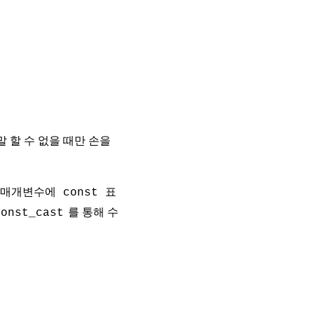
말 할 수 없을 때만 손을
는 매개변수에
표
const
를 통해 수
const_cast