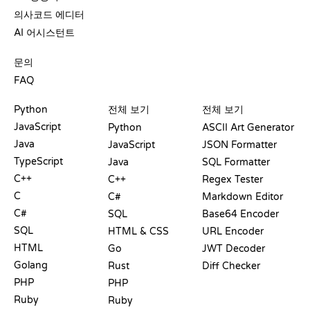
의사코드 에디터
AI 어시스턴트
지원
문의
FAQ
플레이그라운드
수료증
도구
Python
전체 보기
전체 보기
JavaScript
Python
ASCII Art Generator
Java
JavaScript
JSON Formatter
TypeScript
Java
SQL Formatter
C++
C++
Regex Tester
C
C#
Markdown Editor
C#
SQL
Base64 Encoder
SQL
HTML & CSS
URL Encoder
HTML
Go
JWT Decoder
Golang
Rust
Diff Checker
PHP
PHP
Ruby
Ruby