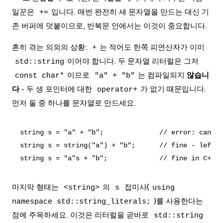
일꾼은
입니다. 매번 완전히 새 문자열을 만드는 대신 기
+=
존 버퍼에 덧붙이므로, 반복문 안에서는 이것이 중요합니다.
흔히 겪는 의외의 상황:
는 적어도 한쪽 피연산자가 이미
+
이어야 합니다. 두 문자열 리터럴은 그저
std::string
이므로
는 컴파일되지
않습니
const char*
"a" + "b"
다
- 두 생 포인터에 대한
가 없기 때문입니다.
operator+
먼저 둘 중 하나를 문자열로 만드세요.
string s = "a" + "b";              // error: can't 
string s = string("a") + "b";      // fine - left s
마지막 형태는
의
접미사(
<string>
s
using
)를 사용한다는
namespace std::string_literals;
점에 주목하세요. 이것은 리터럴을 곧바로
std::string