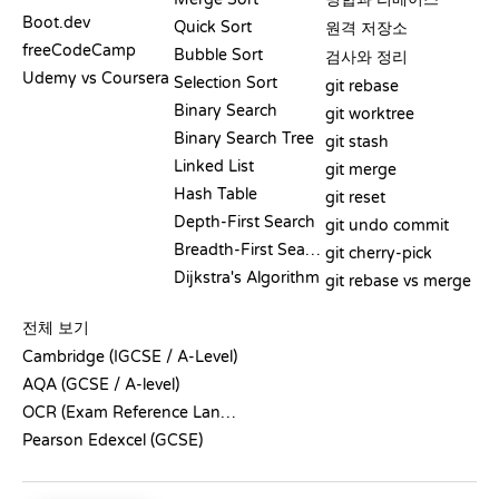
Boot.dev
Quick Sort
원격 저장소
freeCodeCamp
Bubble Sort
검사와 정리
Udemy vs Coursera
Selection Sort
git rebase
Binary Search
git worktree
Binary Search Tree
git stash
Linked List
git merge
Hash Table
git reset
Depth-First Search
git undo commit
Breadth-First Search
git cherry-pick
Dijkstra's Algorithm
git rebase vs merge
의사코드
전체 보기
Cambridge (IGCSE / A-Level)
AQA (GCSE / A-level)
OCR (Exam Reference Language)
Pearson Edexcel (GCSE)