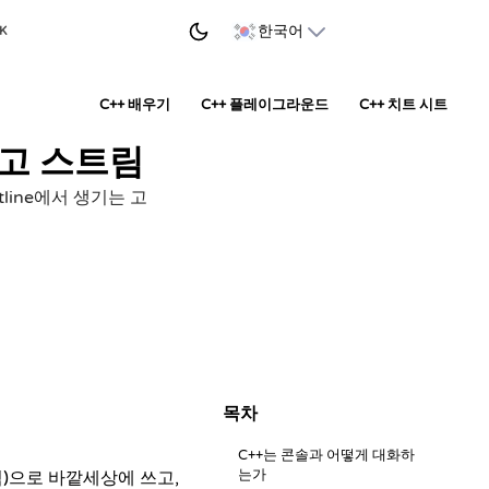
학습 시작하기
한국어
 K
C++ 배우기
C++ 플레이그라운드
C++ 치트 시트
 그리고 스트림
tline에서 생기는 고
목차
C++는 콘솔과 어떻게 대화하
는가
력)으로 바깥세상에 쓰고,