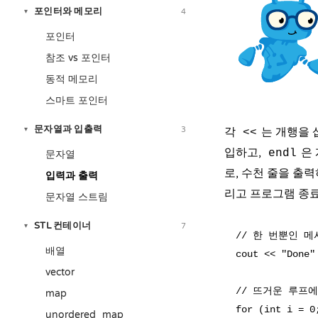
포인터와 메모리
4
▾
포인터
참조 vs 포인터
동적 메모리
스마트 포인터
문자열과 입출력
3
▾
각
는 개행을 
<<
입하고,
은
endl
문자열
로, 수천 줄을 출
입력과 출력
리고 프로그램 종료
문자열 스트림
STL 컨테이너
7
▾
// 한 번뿐인 메
배열
cout << "Done" 
vector
// 뜨거운 루프
map
for (int i = 0
unordered_map