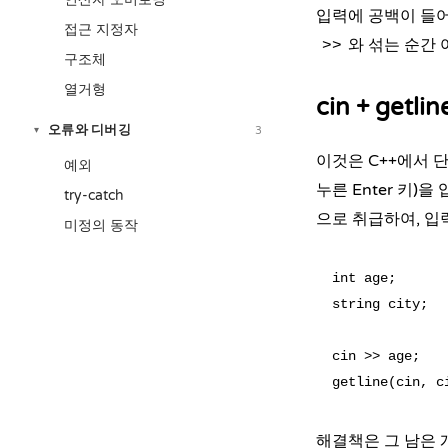
입력에 공백이 들어갈
접근 지정자
와 섞는 순간
>>
구조체
열거형
cin + getl
오류와 디버깅
3
▾
이것은 C++에서 단
예외
누른 Enter 키)
try-catch
으로 취급하여, 입
미정의 동작
int age;

string city;

cin >> age; 
해결책은 그 남은