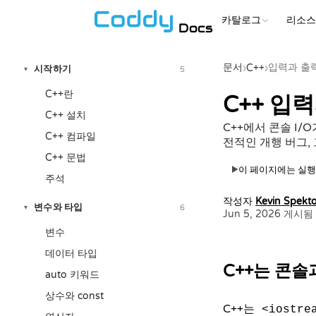
카탈로그
리소
Docs
문서
입력과 출
›
C++
›
시작하기
5
▾
C++란
C++ 입력과
C++ 설치
C++에서 콘솔 I/O
C++ 컴파일
전적인 개행 버그,
C++ 문법
이 페이지에는 실행
▶
주석
작성자
Kevin Spekto
변수와 타입
6
▾
Jun 5, 2026 게시됨
변수
데이터 타입
C++는 콘
auto 키워드
상수와 const
C++는
<iostre