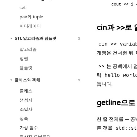
set
pair와 tuple
cin과 >>로
이터레이터
STL 알고리즘과 템플릿
3
▾
cin >> varia
알고리즘
개행은 건너뛴 뒤,
정렬
는 공백에서 
>>
템플릿
력
hello worl
클래스와 객체
9
▾
둡니다.
클래스
생성자
getline으
소멸자
상속
한 줄 전체를 — 
가상 함수
든 것을
std::st
연산자 오버로딩