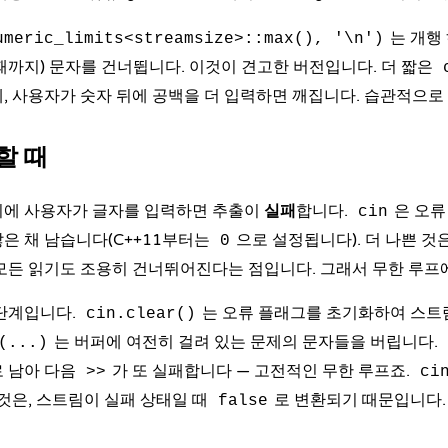
는 개행
umeric_limits<streamsize>::max(), '\n')
때까지) 문자를 건너뜁니다. 이것이 견고한 버전입니다. 더 짧은
, 사용자가 숫자 뒤에 공백을 더 입력하면 깨집니다. 습관적으로
할 때
리에 사용자가 글자를 입력하면 추출이
실패
합니다.
은 오류
cin
은 채 남습니다(C++11부터는
으로 설정됩니다). 더 나쁜 것
0
모든 읽기도 조용히 건너뛰어진다는 점입니다. 그래서 무한 루프에
 단계입니다.
는 오류 플래그를 초기화하여 스트림
cin.clear()
는 버퍼에 여전히 걸려 있는 문제의 문자들을 버립니다.
(...)
로 남아 다음
가 또 실패합니다 — 고전적인 무한 루프죠.
>>
ci
 것은, 스트림이 실패 상태일 때
로 변환되기 때문입니다.
false