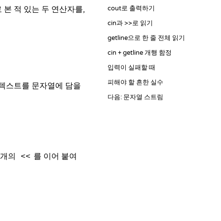
 본 적 있는 두
연산자
를,
cout로 출력하기
cin과 >>로 읽기
getline으로 한 줄 전체 읽기
cin + getline 개행 함정
입력이 실패할 때
피해야 할 흔한 실수
 텍스트를
문자열
에 담을
다음: 문자열 스트림
 개의
를 이어 붙여
<<