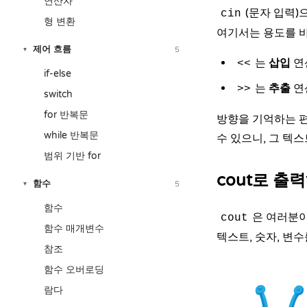
연산자
(문자 입력)
cin
형 변환
여기서는 용도를 
제어 흐름
5
▾
는
삽입
연
<<
if-else
는
추출
연
>>
switch
for 반복문
방향을 기억하는 편
while 반복문
수 있으니, 그 텍
범위 기반 for
cout로 출
함수
5
▾
함수
은 여러분이
cout
함수 매개변수
텍스트, 숫자, 변
참조
함수 오버로딩
람다