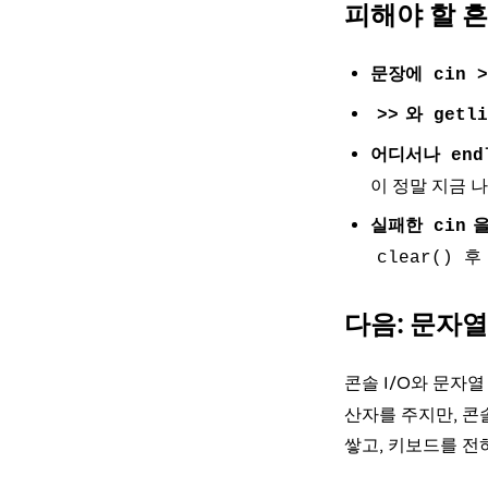
피해야 할 
문장에
cin >
와
>>
getli
어디서나
end
이 정말 지금 나
실패한
을
cin
후
clear()
다음: 문자
콘솔 I/O와 문자
산자를 주지만, 콘
쌓고, 키보드를 전