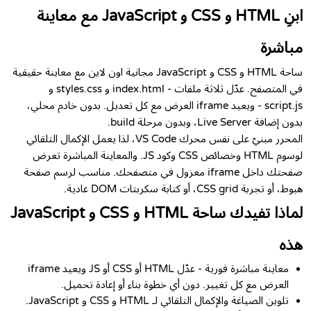
ابنِ HTML و CSS و JavaScript مع معاينة
مباشرة
ساحة HTML و CSS و JavaScript مجانية اون لاين مع معاينة حقيقية
في المتصفح. عدّل ثلاثة ملفات - index.html و styles.css و
script.js - ويعيد iframe العرض مع كل تعديل. بدون خادم محلي،
بدون إضافة Live Server، وبدون مرحلة build.
المحرر مبنيّ على نفس محرك VS Code، لذا يعمل الإكمال التلقائي
لوسوم HTML وخصائص CSS وكود JS. والمعاينة المباشرة تعرض
صفحتك داخل iframe معزول في متصفحك. مناسب لرسم صفحة
هبوط، أو تجربة CSS grid، أو كتابة سكربتات DOM عادية.
لماذا تفيدك ساحة HTML و CSS و JavaScript
هذه
معاينة مباشرة فورية - عدّل HTML أو CSS أو JS ويعيد iframe
العرض مع كل تغيير. دون أي خطوة بناء أو إعادة تحميل.
تلوين الصياغة والإكمال التلقائي لـ HTML و CSS و JavaScript.