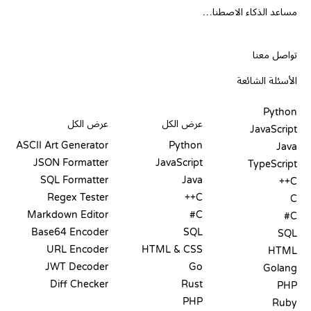
مساعد الذكاء الاصطناعي
الدعم
تواصل معنا
الأسئلة الشائعة
PLAYGROUNDS
شهادات
أدوات
Python
عرض الكل
عرض الكل
JavaScript
ASCII Art Generator
Python
Java
JSON Formatter
JavaScript
TypeScript
SQL Formatter
Java
C++
Regex Tester
C++
C
Markdown Editor
C#
C#
Base64 Encoder
SQL
SQL
URL Encoder
HTML & CSS
HTML
JWT Decoder
Go
Golang
Diff Checker
Rust
PHP
PHP
Ruby