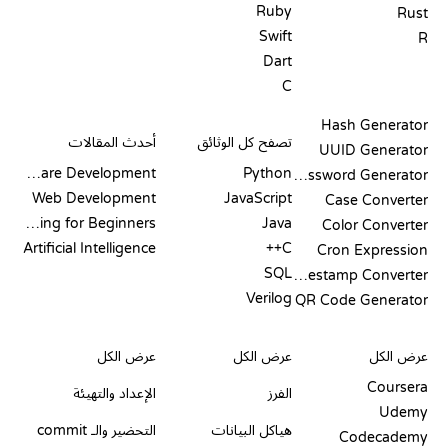
Ruby
Rust
Swift
R
Dart
C
التوثيق
المدونة
Hash Generator
تصفح كل الوثائق
أحدث المقالات
UUID Generator
Software Development
Python
Password Generator
Web Development
JavaScript
Case Converter
Coding for Beginners
Java
Color Converter
Artificial Intelligence
C++
Cron Expression
SQL
Timestamp Converter
Verilog
QR Code Generator
مراجعات ومقارنات
التصورات
أوامر GIT
عرض الكل
عرض الكل
عرض الكل
Coursera
الفرز
الإعداد والتهيئة
Udemy
هياكل البيانات
التحضير والـ commit
Codecademy