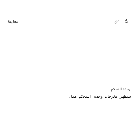
↻
معاينة
وحدة التحكم
ستظهر مخرجات وحدة التحكم هنا.
<!doctype html> <html lang="en"> <head> <meta charset=