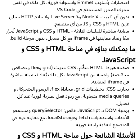
اختصارات بأسلوب Emmet واستجابة فورية، كل ذلك في نفس
محرك المحرر المستخدَم في VS Code.
بدون أي تثبيت: لا Node ولا Live Server ولا خادم HTTP محلي.
عايِن HTML و CSS و JS من أي متصفح.
معاينة مباشرة للملفات الثلاثة - HTML و CSS و JavaScript تُحرَّر
معًا وتعاد معاينتها في iframe مع كل تعديل، بدون مرحلة build.
ما يمكنك بناؤه في ساحة HTML و CSS و
JavaScript
صفحة هبوط: HTML منظَّم، CSS حديث (grid وflex وخصائص
مخصّصة) ولمسة من JavaScript، كل ذلك يُعاد تحميله مباشرة
في iframe المعاينة.
تجارب CSS: تخطيطات grid، محاذاة flex، الرسوم المتحركة، و
media queries متجاوبة، مع ردود فعل بصرية فورية عند كل
تعديل.
برمجة DOM بـ JavaScript خالص: querySelector ومستمعو
الأحداث واستدعاءات fetch وlocalStorage، مع معاينة حية في
المتصفح لتغذية راجعة فورية.
الأسئلة الشائعة حول ساحة HTML و CSS و