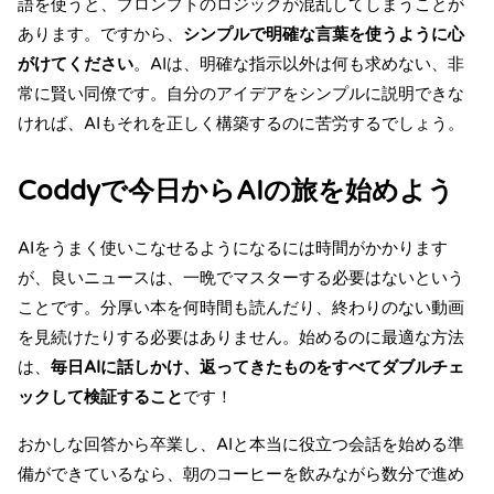
語を使うと、プロンプトのロジックが混乱してしまうことが
あります。ですから、
シンプルで明確な言葉を使うように心
がけてください
。AIは、明確な指示以外は何も求めない、非
常に賢い同僚です。自分のアイデアをシンプルに説明できな
ければ、AIもそれを正しく構築するのに苦労するでしょう。
Coddyで今日からAIの旅を始めよう
AIをうまく使いこなせるようになるには時間がかかります
が、良いニュースは、一晩でマスターする必要はないという
ことです。分厚い本を何時間も読んだり、終わりのない動画
を見続けたりする必要はありません。始めるのに最適な方法
は、
毎日AIに話しかけ、返ってきたものをすべてダブルチェ
ックして検証すること
です！
おかしな回答から卒業し、AIと本当に役立つ会話を始める準
備ができているなら、朝のコーヒーを飲みながら数分で進め