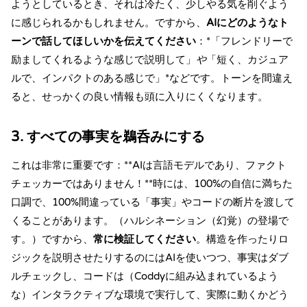
ようとしているとき、それは冷たく、少しやる気を削ぐよう
に感じられるかもしれません。ですから、
AIにどのようなト
ーンで話してほしいかを伝えてください
：*「フレンドリーで
励ましてくれるような感じで説明して」
や
「短く、カジュア
ルで、インパクトのある感じで」*などです。トーンを間違え
ると、せっかくの良い情報も頭に入りにくくなります。
3. すべての事実を鵜呑みにする
これは非常に重要です：**AIは言語モデルであり、ファクト
チェッカーではありません！**時には、100%の自信に満ちた
口調で、100%間違っている「事実」やコードの断片を渡して
くることがあります。（
ハルシネーション（幻覚）の登場で
す。
）ですから、
常に検証してください
。構造を作ったりロ
ジックを説明させたりするのにはAIを使いつつ、事実はダブ
ルチェックし、コードは（
Coddy
に組み込まれているよう
な）インタラクティブな環境で実行して、実際に動くかどう