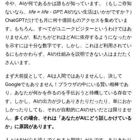
今や、AIが何であるかは誰もが知っています。（もしご存知
ないなら、
life = life - GPT;
AIのない生活はいかがですか？）
ChatGPTだけでも月に何十億回ものアクセスを集めていま
す。
もちろん、すべてがユニークビジターというわけではあ
りませんが、私たちがどれほどAIに依存するようになったか
を示すには十分な数字です。しかし、これほど利用されてい
るにもかかわらず、AIの仕組みを説明できない人はまだたく
さんいます。
まず大前提として、AIは人間ではありませんし、決して
Googleでもありません！ブラウザの中にいる賢い相棒であ
り、あなたが何かを作るのを手伝おうと待機している存在で
す。しかし、AIの出力が少しありきたりだったり、単におか
しかったりしても、それが自動的にAIのせいだとは限りませ
ん。
多くの場合、それは「あなたがAIにどう話しかけている
か」に原因があります。