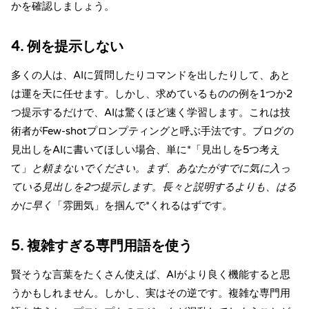
かを確認しましょう。
4. 例を提示しない
多くの人は、AIに質問したりコマンドを出したりして、あと
は運を天に任せます。しかし、求めているものの例を1つか2
つ提示するだけで、AIは驚くほど速く学習します。これは技
術者が
Few-shotプロンプティング
と呼ぶ手法です。ブログの
見出しをAIに書いてほしい場合、単に*「見出しを5つ考え
て」
と頼まないでください。まず、あなたがすでに気に入っ
ている見出しを2つ提示します。長々と説明するよりも、はる
かに早く
「雰囲気」を掴んで*くれるはずです。
5. 複雑すぎる専門用語を使う
賢そうな言葉をたくさん使えば、AIがより良く機能すると思
うかもしれません。しかし、実はその逆です。複雑な専門用