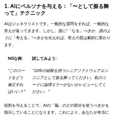
1. AIにペルソナを与える：「〜として振る舞
って」テクニック
AIはジェネラリストです。一般的な質問をすれば、一般的な
答えが返ってきます。しかし、誰に*「なる」
べきか、誰のよ
うに
「考える」*べきかを伝えれば、答えの質は劇的に変わり
ます。
NGな例:
試してみよう:
"このコー
"10年の経験を持つシニアソフトウェアエン
ドをどう
ジニアとして振る舞ってください。私のコ
修正すれ
ードに論理エラーがないかレビューしてく
ばいい？"
ださい。"
役割を与えることで、AIの「脳」のどの部分を使うべきかを
指示していることになります。これにより、あなたが本当に