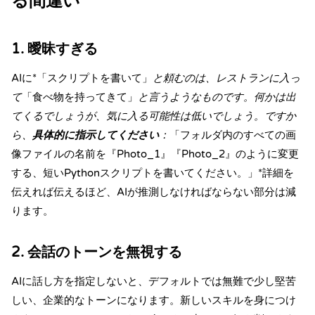
る間違い
1. 曖昧すぎる
AIに*「スクリプトを書いて」
と頼むのは、レストランに入っ
て
「食べ物を持ってきて」
と言うようなものです。
何か
は出
てくるでしょうが、気に入る可能性は低いでしょう。ですか
ら、
具体的に指示してください
：
「フォルダ内のすべての画
像ファイルの名前を『Photo_1』『Photo_2』のように変更
する、短い
Python
スクリプトを書いてください。」*詳細を
伝えれば伝えるほど、AIが推測しなければならない部分は減
ります。
2. 会話のトーンを無視する
AIに話し方を指定しないと、デフォルトでは無難で少し堅苦
しい、企業的なトーンになります。新しいスキルを身につけ