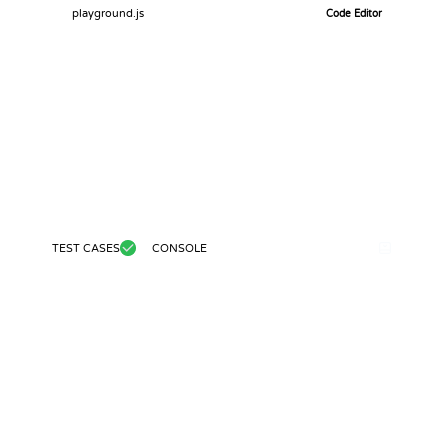
playground.js
Code Editor
TEST CASES
CONSOLE