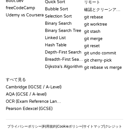
Boot.dev
Quick Sort
リモート
freeCodeCamp
Bubble Sort
確認とクリーンアップ
Udemy vs Coursera
Selection Sort
git rebase
Binary Search
git worktree
Binary Search Tree
git stash
Linked List
git merge
Hash Table
git reset
Depth-First Search
git undo commit
Breadth-First Search
git cherry-pick
Dijkstra's Algorithm
git rebase vs merge
疑似コード
すべて見る
Cambridge (IGCSE / A-Level)
AQA (GCSE / A-level)
OCR (Exam Reference Language)
Pearson Edexcel (GCSE)
プライバシーポリシー
利用規約
Cookieポリシー
サイトマップ
クレジット
|
|
|
|