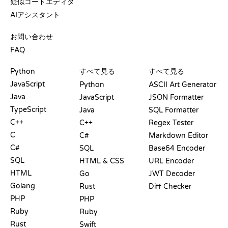
疑似コードエディタ
AIアシスタント
サポート
お問い合わせ
FAQ
プレイグラウンド
認定証
ツール
Python
すべて見る
すべて見る
JavaScript
Python
ASCII Art Generator
Java
JavaScript
JSON Formatter
TypeScript
Java
SQL Formatter
C++
C++
Regex Tester
C
C#
Markdown Editor
C#
SQL
Base64 Encoder
SQL
HTML & CSS
URL Encoder
HTML
Go
JWT Decoder
Golang
Rust
Diff Checker
PHP
PHP
Ruby
Ruby
Rust
Swift