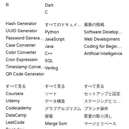
R
Dart
C
ドキュメント
ブログ
Hash Generator
すべてのドキュメント
最新の投稿
UUID Generator
Python
Software Development
Password Generator
JavaScript
Web Development
Case Converter
Java
Coding for Beginners
Color Converter
C++
Artificial Intelligence
Cron Expression
SQL
Timestamp Converter
Verilog
QR Code Generator
レビューと比較
可視化
GIT コマンド
すべて見る
すべて見る
すべて見る
Coursera
ソート
セットアップと設定
Udemy
データ構造
ステージングとコミット
Codecademy
グラフアルゴリズム
ブランチ操作
DataCamp
探索
変更の取り消し
LeetCode
Merge Sort
マージとリベース