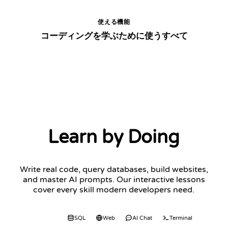
使える機能
コーディングを学ぶために使うすべて
Learn by Doing
Write real code, query databases, build websites,
and master AI prompts. Our interactive lessons
cover every skill modern developers need.
Code
SQL
Web
AI Chat
Terminal