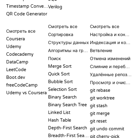
Timestamp Converter
Verilog
QR Code Generator
ОБЗОРЫ И
ВИЗУАЛИЗАЦИИ
КОМАНДЫ GIT
СРАВНЕНИЯ
Смотреть все
Смотреть все
Смотреть все
Сортировка
Настройка и конфигурация
Coursera
Структуры данных
Индексация и коммит
Udemy
Алгоритмы на графах
Ветвление
Codecademy
Поиск
Отмена изменений
DataCamp
Merge Sort
Слияние и перебазирование
LeetCode
Quick Sort
Удалённые репозитории
Boot.dev
Bubble Sort
Просмотр и очистка
freeCodeCamp
Selection Sort
git rebase
Udemy vs Coursera
Binary Search
git worktree
Binary Search Tree
git stash
Linked List
git merge
Hash Table
git reset
Depth-First Search
git undo commit
Breadth-First Search
git cherry-pick