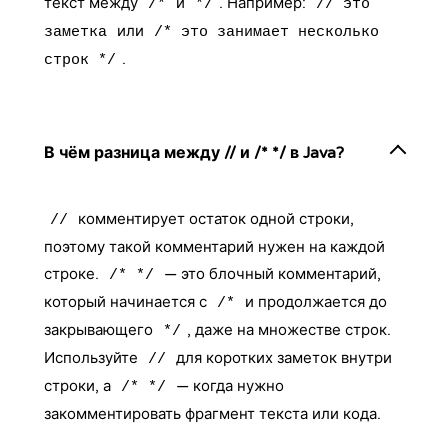
текст между
и
. Например:
/*
*/
// это
или
заметка
/* это занимает несколько
.
строк */
В чём разница между // и /* */ в Java?
комментирует остаток одной строки,
//
поэтому такой комментарий нужен на каждой
строке.
— это блочный комментарий,
/* */
который начинается с
и продолжается до
/*
закрывающего
, даже на множестве строк.
*/
Используйте
для коротких заметок внутри
//
строки, а
— когда нужно
/* */
закомментировать фрагмент текста или кода.