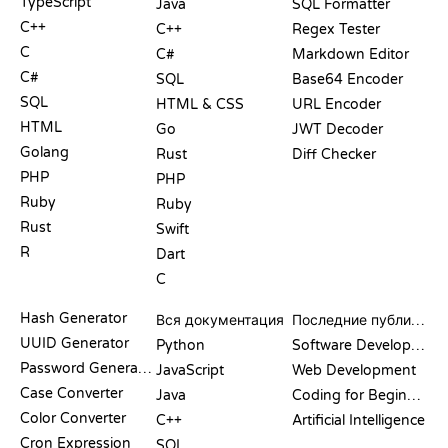
TypeScript
Java
SQL Formatter
C++
C++
Regex Tester
C
C#
Markdown Editor
C#
SQL
Base64 Encoder
SQL
HTML & CSS
URL Encoder
HTML
Go
JWT Decoder
Golang
Rust
Diff Checker
PHP
PHP
Ruby
Ruby
Rust
Swift
R
Dart
C
ДОКУМЕНТАЦИЯ
БЛОГ
Hash Generator
Вся документация
Последние публикации
UUID Generator
Python
Software Development
Password Generator
JavaScript
Web Development
Case Converter
Java
Coding for Beginners
Color Converter
C++
Artificial Intelligence
Cron Expression
SQL