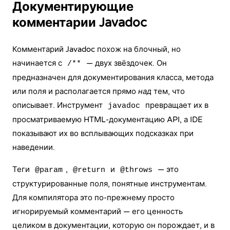
Документирующие
комментарии Javadoc
Комментарий Javadoc похож на блочный, но
начинается с
— двух звёздочек. Он
/**
предназначен для документирования
класса
, метода
или поля и располагается прямо
над
тем, что
описывает. Инструмент
превращает их в
javadoc
просматриваемую HTML-документацию API, а IDE
показывают их во всплывающих подсказках при
наведении.
Теги
,
и
— это
@param
@return
@throws
структурированные поля, понятные инструментам.
Для компилятора это по-прежнему просто
игнорируемый комментарий — его ценность
целиком в документации, которую он порождает, и в