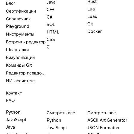
Rust
Java
Блог
Lua
C++
Сертификации
Luau
C#
Справочник
Git
SQL
Playground
Docker
HTML
Инструменты
CSS
Встроить редактор
C
Шпаргалки
Визуализации
Команды Git
Редактор псевдокода
ИИ-ассистент
ПОДДЕРЖКА
Контакт
FAQ
PLAYGROUND
СЕРТИФИКАТЫ
ИНСТРУМЕНТЫ
Python
Смотреть все
Смотреть все
JavaScript
Python
ASCII Art Generator
Java
JavaScript
JSON Formatter