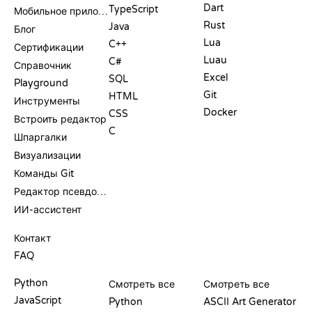
Dart
TypeScript
Мобильное приложение
Rust
Java
Блог
Lua
C++
Сертификации
Luau
C#
Справочник
Excel
SQL
Playground
Git
HTML
Инструменты
Docker
CSS
Встроить редактор
C
Шпаргалки
Визуализации
Команды Git
Редактор псевдокода
ИИ-ассистент
ПОДДЕРЖКА
Контакт
FAQ
PLAYGROUND
СЕРТИФИКАТЫ
ИНСТРУМЕНТЫ
Python
Смотреть все
Смотреть все
JavaScript
Python
ASCII Art Generator