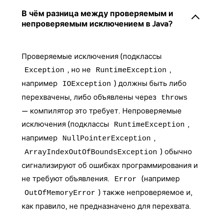
В чём разница между проверяемым и
непроверяемым исключением в Java?
Проверяемые исключения (подклассы
, но не
,
Exception
RuntimeException
например
) должны быть либо
IOException
перехвачены, либо объявлены через
throws
— компилятор это требует. Непроверяемые
исключения (подклассы
,
RuntimeException
например
,
NullPointerException
) обычно
ArrayIndexOutOfBoundsException
сигнализируют об ошибках программирования и
не требуют объявления.
(например
Error
) также непроверяемое и,
OutOfMemoryError
как правило, не предназначено для перехвата.