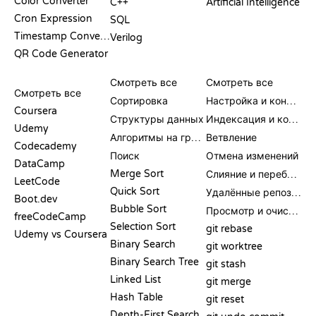
Color Converter
C++
Artificial Intelligence
Cron Expression
SQL
Timestamp Converter
Verilog
QR Code Generator
ОБЗОРЫ И
ВИЗУАЛИЗАЦИИ
КОМАНДЫ GIT
СРАВНЕНИЯ
Смотреть все
Смотреть все
Смотреть все
Сортировка
Настройка и конфигурация
Coursera
Структуры данных
Индексация и коммит
Udemy
Алгоритмы на графах
Ветвление
Codecademy
Поиск
Отмена изменений
DataCamp
Merge Sort
Слияние и перебазирование
LeetCode
Quick Sort
Удалённые репозитории
Boot.dev
Bubble Sort
Просмотр и очистка
freeCodeCamp
Selection Sort
git rebase
Udemy vs Coursera
Binary Search
git worktree
Binary Search Tree
git stash
Linked List
git merge
Hash Table
git reset
Depth-First Search