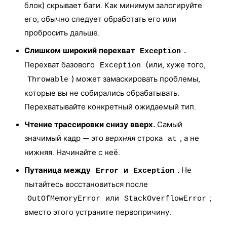
блок) скрывает баги. Как минимум залогируйте
его; обычно следует обработать его или
пробросить дальше.
Слишком широкий перехват
.
Exception
Перехват базового
(или, хуже того,
Exception
) может замаскировать проблемы,
Throwable
которые вы не собирались обрабатывать.
Перехватывайте конкретный ожидаемый тип.
Чтение трассировки снизу вверх.
Самый
значимый кадр — это
верхняя
строка
, а не
at
нижняя. Начинайте с неё.
Путаница между
и
.
Не
Error
Exception
пытайтесь восстановиться после
или
;
OutOfMemoryError
StackOverflowError
вместо этого устраните первопричину.