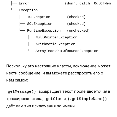
├── Error                 (don't catch: OutOfMemory
└── Exception

    ├── IOException        (checked)

    ├── SQLException       (checked)

    └── RuntimeException   (unchecked)

        ├── NullPointerException

        ├── ArithmeticException

Поскольку это настоящие классы, исключение может
нести сообщение, и вы можете расспросить его о
нём самом:
возвращает текст после двоеточия в
getMessage()
трассировке стека;
getClass().getSimpleName()
даёт вам тип исключения по имени.