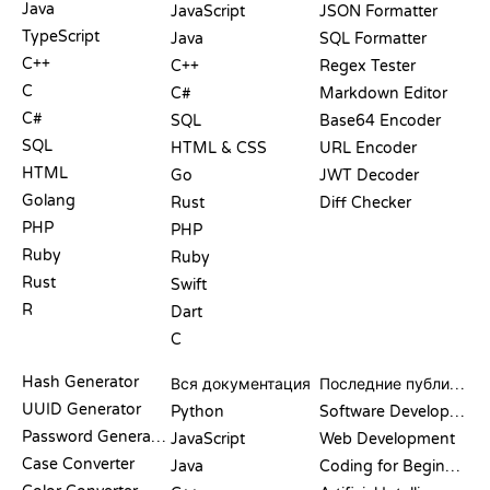
Java
JavaScript
JSON Formatter
TypeScript
Java
SQL Formatter
C++
C++
Regex Tester
C
C#
Markdown Editor
C#
SQL
Base64 Encoder
SQL
HTML & CSS
URL Encoder
HTML
Go
JWT Decoder
Golang
Rust
Diff Checker
PHP
PHP
Ruby
Ruby
Rust
Swift
R
Dart
C
ДОКУМЕНТАЦИЯ
БЛОГ
Hash Generator
Вся документация
Последние публикации
UUID Generator
Python
Software Development
Password Generator
JavaScript
Web Development
Case Converter
Java
Coding for Beginners