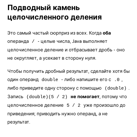
Подводный камень
целочисленного деления
Это самый частый сюрприз из всех. Когда
оба
операнда
- целые числа, Java выполняет
/
целочисленное деление и отбрасывает дробь - оно
не округляет, а усекает в сторону нуля.
Чтобы получить дробный результат, сделайте хотя бы
один операнд
- либо напишите его с
,
double
.0
либо приведите одну сторону с помощью
.
(double)
Запись
не помогает
, потому что
(double)(5 / 2)
целочисленное деление
уже произошло до
5 / 2
приведения; приводить нужно операнд, а не
результат.