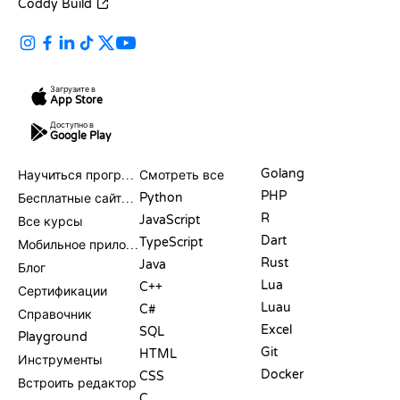
Coddy Build
Загрузите в
App Store
Доступно в
Google Play
РЕСУРСЫ
ЯЗЫКИ
Golang
Научиться программировать
Смотреть все
PHP
Python
Бесплатные сайты для программирования
R
JavaScript
Все курсы
Dart
TypeScript
Мобильное приложение
Rust
Java
Блог
Lua
C++
Сертификации
Luau
C#
Справочник
Excel
SQL
Playground
Git
HTML
Инструменты
Docker
CSS
Встроить редактор
C