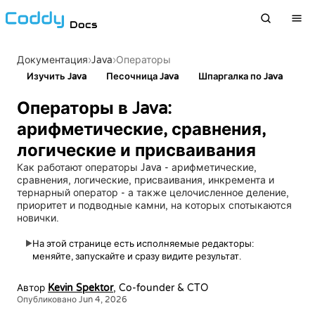
Docs
›
Java
›
Документация
Операторы
Изучить Java
Песочница Java
Шпаргалка по Java
Операторы в Java:
арифметические, сравнения,
логические и присваивания
Как работают операторы Java - арифметические,
сравнения, логические, присваивания, инкремента и
тернарный оператор - а также целочисленное деление,
приоритет и подводные камни, на которых спотыкаются
новички.
На этой странице есть исполняемые редакторы:
▶
меняйте, запускайте и сразу видите результат.
Автор
Kevin Spektor
, Co-founder & CTO
Опубликовано Jun 4, 2026