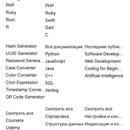
PHP
PHP
Ruby
Ruby
Rust
Swift
R
Dart
C
ДОКУМЕНТАЦИЯ
БЛОГ
Hash Generator
Вся документация
Последние публикации
UUID Generator
Python
Software Development
Password Generator
JavaScript
Web Development
Case Converter
Java
Coding for Beginners
Color Converter
C++
Artificial Intelligence
Cron Expression
SQL
Timestamp Converter
Verilog
QR Code Generator
ОБЗОРЫ И
ВИЗУАЛИЗАЦИИ
КОМАНДЫ GIT
СРАВНЕНИЯ
Смотреть все
Смотреть все
Смотреть все
Сортировка
Настройка и конфигурация
Coursera
Структуры данных
Индексация и коммит
Udemy