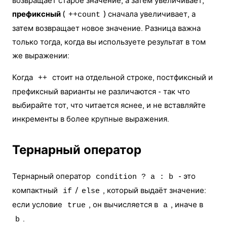
возвращает старое значение, а затем увеличивает;
префиксный
(
) сначала увеличивает, а
++count
затем возвращает новое значение. Разница важна
только тогда, когда вы используете результат в том
же выражении:
Когда
стоит на отдельной строке, постфиксный и
++
префиксный варианты не различаются - так что
выбирайте тот, что читается яснее, и не вставляйте
инкременты в более крупные выражения.
Тернарный оператор
Тернарный оператор
- это
condition ? a : b
компактный
/
, который выдаёт значение:
if
else
если условие
, он вычисляется в
, иначе в
true
a
.
b