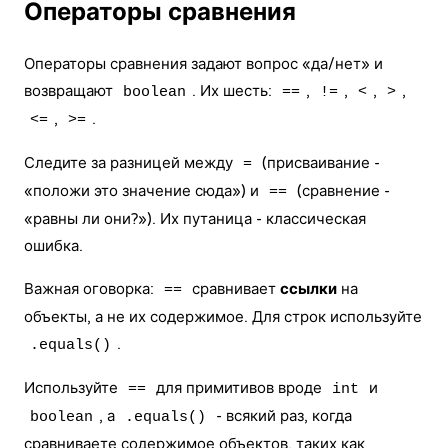
Операторы сравнения
Операторы сравнения задают вопрос «да/нет» и
возвращают
. Их шесть:
,
,
,
,
boolean
==
!=
<
>
,
.
<=
>=
Следите за разницей между
(присваивание -
=
«положи это значение сюда») и
(сравнение -
==
«равны ли они?»). Их путаница - классическая
ошибка.
Важная оговорка:
сравнивает
ссылки
на
==
объекты, а не их содержимое. Для
строк
используйте
.
.equals()
Используйте
для примитивов вроде
и
==
int
, а
- всякий раз, когда
boolean
.equals()
сравниваете содержимое объектов, таких как