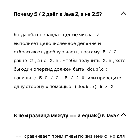
Почему 5 / 2 даёт в Java 2, а не 2.5?
Когда оба операнда - целые числа,
/
выполняет целочисленное деление и
отбрасывает дробную часть, поэтому
5 / 2
равно
, а не
. Чтобы получить
, хотя
2
2.5
2.5
бы один операнд должен быть
:
double
напишите
,
или приведите
5.0 / 2
5 / 2.0
одну сторону с помощью
.
(double) 5 / 2
В чём разница между == и equals() в Java?
сравнивает примитивы по значению, но для
==