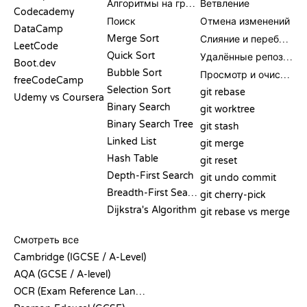
Алгоритмы на графах
Ветвление
Codecademy
Поиск
Отмена изменений
DataCamp
Merge Sort
Слияние и перебазирование
LeetCode
Quick Sort
Удалённые репозитории
Boot.dev
Bubble Sort
Просмотр и очистка
freeCodeCamp
Selection Sort
git rebase
Udemy vs Coursera
Binary Search
git worktree
Binary Search Tree
git stash
Linked List
git merge
Hash Table
git reset
Depth-First Search
git undo commit
Breadth-First Search
git cherry-pick
Dijkstra's Algorithm
git rebase vs merge
ПСЕВДОКОД
Смотреть все
Cambridge (IGCSE / A-Level)
AQA (GCSE / A-level)
OCR (Exam Reference Language)