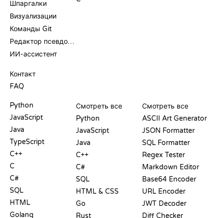
Шпаргалки
Визуализации
Команды Git
Редактор псевдокода
ИИ-ассистент
ПОДДЕРЖКА
Контакт
FAQ
PLAYGROUND
СЕРТИФИКАТЫ
ИНСТРУМЕНТЫ
Python
Смотреть все
Смотреть все
JavaScript
Python
ASCII Art Generator
Java
JavaScript
JSON Formatter
TypeScript
Java
SQL Formatter
C++
C++
Regex Tester
C
C#
Markdown Editor
C#
SQL
Base64 Encoder
SQL
HTML & CSS
URL Encoder
HTML
Go
JWT Decoder
Golang
Rust
Diff Checker