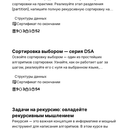
сортировки на практике. Реализуйте этап разделения
(partition), напишите полную рекурсивную сортировку на
выбранном вами языке, проанализируйте её сложность и
Структуры данных
закрепите знания на задачах по программированию.
Сертификат по окончании
9
3
1
52
Сортировка выбором — серия DSA
Освойте сортировку выбором — один из простейших
алгоритмов сортировки. Узнайте, как он работает шаг за
шагом, реализуйте его с нуля на выбранном языке,
проанализируйте его сложность и закрепите знания на
Структуры данных
практических задачах.
Сертификат по окончании
9
3
1
54
Задачи на рекурсию: овладейте
рекурсивным мышлением
Рекурсия — это важная концепция в информатике и мощный
инструмент для написания алгоритмов. В этом курсе вы