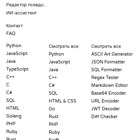
Редактор псевдокода
ИИ-ассистент
ПОДДЕРЖКА
Контакт
FAQ
PLAYGROUND
СЕРТИФИКАТЫ
ИНСТРУМЕНТЫ
Python
Смотреть все
Смотреть все
JavaScript
Python
ASCII Art Generator
Java
JavaScript
JSON Formatter
TypeScript
Java
SQL Formatter
C++
C++
Regex Tester
C
C#
Markdown Editor
C#
SQL
Base64 Encoder
SQL
HTML & CSS
URL Encoder
HTML
Go
JWT Decoder
Golang
Rust
Diff Checker
PHP
PHP
Ruby
Ruby
Rust