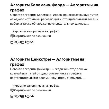
Алгоритм Беллмана-Форда — Алгоритмы на
графах
Освойте алгоритм Беллмана-Форда: поиск кратчайших путей
от одного источника, работающий с отрицательными весами
ребер, а также обнаружение отрицательных циклов.
Реализуйте шаг релаксации, напишите полный алгоритм на
Курсы по алгоритмам на графах
любом языке программирования и научитесь отвечать на
Сертификат по окончании
запросы о расстояниях и циклах.
9
3
1
54
Алгоритм Дейкстры — Алгоритмы на
графах
Освойте алгоритм Дейкстры — жадный метод поиска
кратчайших путей от одного источника в графах с
неотрицательными весами. Научитесь считывать
взвешенные ребра, реализуйте полный расчет расстояний
Курсы по алгоритмам на графах
на выбранном языке программирования и отвечайте на
Сертификат по окончании
запросы о путях между точками и поиске самых удаленных
вершин.
9
3
1
54