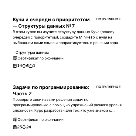
Кучи и очереди с приоритетом
ПОПУЛЯРНОЕ
— Структуры данных №7
В этом курсе вы изучите структуру данных Куча (основу
очередей с приоритетом), создадите MinHeap с нуля на
выбранном вами языке и попрактикуетесь в решении задач с
её использованием!
Структуры данных
Сертификат по окончании
14
6
1
Задачи по программированию:
ПОПУЛЯРНОЕ
Часть 2
Проверьте свои навыки решения задач по
программированию с помощью упражнений разного уровня
сложности. Курс разработан для тех, кто уже знаком с
базовым синтаксисом любого языка программирования, и
Сертификат по окончании
является продолжением pierwszej части.
25
24