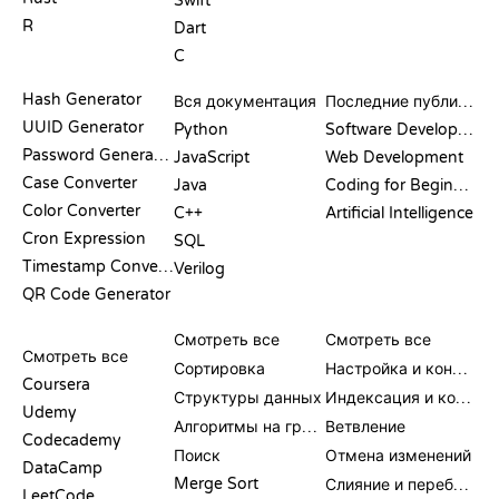
Swift
R
Dart
C
ДОКУМЕНТАЦИЯ
БЛОГ
Hash Generator
Вся документация
Последние публикации
UUID Generator
Python
Software Development
Password Generator
JavaScript
Web Development
Case Converter
Java
Coding for Beginners
Color Converter
C++
Artificial Intelligence
Cron Expression
SQL
Timestamp Converter
Verilog
QR Code Generator
ОБЗОРЫ И
ВИЗУАЛИЗАЦИИ
КОМАНДЫ GIT
СРАВНЕНИЯ
Смотреть все
Смотреть все
Смотреть все
Сортировка
Настройка и конфигурация
Coursera
Структуры данных
Индексация и коммит
Udemy
Алгоритмы на графах
Ветвление
Codecademy
Поиск
Отмена изменений
DataCamp
Merge Sort
Слияние и перебазирование
LeetCode