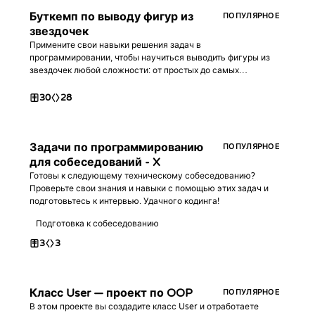
Буткемп по выводу фигур из
ПОПУЛЯРНОЕ
звездочек
Примените свои навыки решения задач в
программировании, чтобы научиться выводить фигуры из
звездочек любой сложности: от простых до самых
продвинутых. В процессе вы освоите работу с вложенными
циклами, условными операторами и математическими
30
28
вычислениями.
Задачи по программированию
ПОПУЛЯРНОЕ
для собеседований - X
Готовы к следующему техническому собеседованию?
Проверьте свои знания и навыки с помощью этих задач и
подготовьтесь к интервью. Удачного кодинга!
Подготовка к собеседованию
3
3
Класс User — проект по OOP
ПОПУЛЯРНОЕ
В этом проекте вы создадите класс User и отработаете