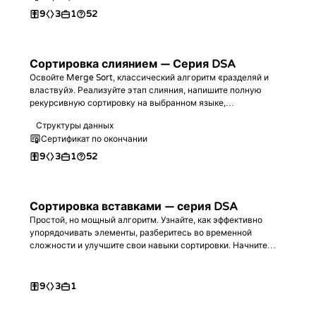
9
3
1
52
Сортировка слиянием — Серия DSA
Освойте Merge Sort, классический алгоритм «разделяй и
властвуй». Реализуйте этап слияния, напишите полную
рекурсивную сортировку на выбранном языке,
проанализируйте сложность O(n log n) и закрепите навыки на
Структуры данных
практических задачах.
Сертификат по окончании
9
3
1
52
Сортировка вставками — серия DSA
Простой, но мощный алгоритм. Узнайте, как эффективно
упорядочивать элементы, разберитесь во временной
сложности и улучшите свои навыки сортировки. Начните
обучение прямо сейчас!
9
3
1