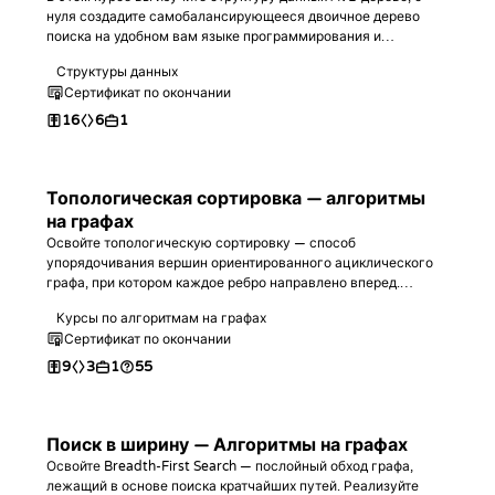
нуля создадите самобалансирующееся двоичное дерево
поиска на удобном вам языке программирования и
попрактикуетесь в решении задач с его использованием!
Структуры данных
Сертификат по окончании
16
6
1
Топологическая сортировка — алгоритмы
на графах
Освойте топологическую сортировку — способ
упорядочивания вершин ориентированного ациклического
графа, при котором каждое ребро направлено вперед.
Научитесь вычислять полустепени захода, строить порядок с
Курсы по алгоритмам на графах
помощью алгоритма Кана на выбранном вами языке
Сертификат по окончании
программирования, обнаруживать циклы и находить самый
длинный путь в DAG.
9
3
1
55
Поиск в ширину — Алгоритмы на графах
Освойте Breadth-First Search — послойный обход графа,
лежащий в основе поиска кратчайших путей. Реализуйте