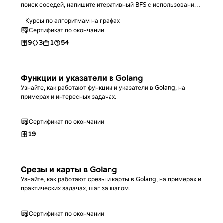
поиск соседей, напишите итеративный BFS с использованием
очереди на выбранном языке и научитесь находить
Курсы по алгоритмам на графах
кратчайшие расстояния в невзвешенных графах.
Сертификат по окончании
9
3
1
54
Функции и указатели в Golang
Узнайте, как работают функции и указатели в Golang, на
примерах и интересных задачах.
Сертификат по окончании
19
Срезы и карты в Golang
Узнайте, как работают срезы и карты в Golang, на примерах и
практических задачах, шаг за шагом.
Сертификат по окончании