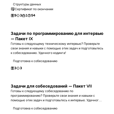
программирования, проанализируйте временную сложность
Структуры данных
O(n log n) и пространственную O(1), а также закрепите
Сертификат по окончании
знания на практических задачах.
9
3
1
54
Задачи по программированию для интервью
— Пакет IX
Готовы к следующему техническому интервью? Проверьте
свои знания и навыки с помощью этих задач и подготовьтесь
к собеседованию. Удачного кодинга!
Подготовка к собеседованию
3
3
Задачи для собеседований — Пакет VII
Готовы к следующему собеседованию по
программированию? Проверьте свои знания и навыки с
помощью этих задач и подготовьтесь к интервью. Удачного
кодинга!
Подготовка к собеседованию