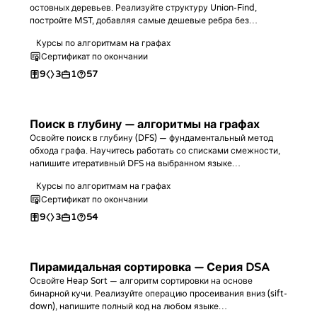
остовных деревьев. Реализуйте структуру Union-Find,
постройте MST, добавляя самые дешевые ребра без
образования циклов на выбранном языке
Курсы по алгоритмам на графах
программирования, и научитесь отвечать на запросы о
Сертификат по окончании
связности и узких местах.
9
3
1
57
Поиск в глубину — алгоритмы на графах
Освойте поиск в глубину (DFS) — фундаментальный метод
обхода графа. Научитесь работать со списками смежности,
напишите итеративный DFS на выбранном языке
программирования, проанализируйте его сложность O(V + E)
Курсы по алгоритмам на графах
и используйте алгоритм для поиска и измерения
Сертификат по окончании
компонентов связности.
9
3
1
54
Пирамидальная сортировка — Серия DSA
Освойте Heap Sort — алгоритм сортировки на основе
бинарной кучи. Реализуйте операцию просеивания вниз (sift-
down), напишите полный код на любом языке