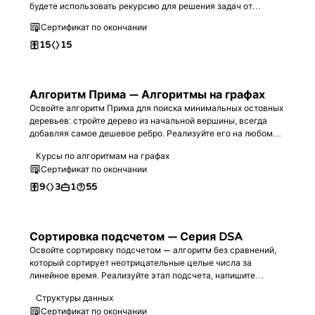
будете использовать рекурсию для решения задач от
начального до продвинутого уровня. В итоге вы станете
Сертификат по окончании
настоящим экспертом в этой теме.
15
15
Алгоритм Прима — Алгоритмы на графах
Освойте алгоритм Прима для поиска минимальных остовных
деревьев: стройте дерево из начальной вершины, всегда
добавляя самое дешевое ребро. Реализуйте его на любом
языке программирования и научитесь отвечать на запросы о
Курсы по алгоритмам на графах
связности и ребрах «узкого места» — альтернативе
Сертификат по окончании
алгоритму Краскала.
9
3
1
55
Сортировка подсчетом — Серия DSA
Освойте сортировку подсчетом — алгоритм без сравнений,
который сортирует неотрицательные целые числа за
линейное время. Реализуйте этап подсчета, напишите
полный алгоритм на выбранном языке, проанализируйте
Структуры данных
сложность O(n + k) и закрепите знания на практических
Сертификат по окончании
задачах.