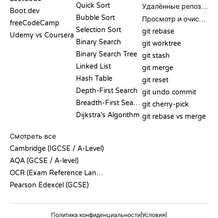
Quick Sort
Удалённые репозитории
Boot.dev
Bubble Sort
Просмотр и очистка
freeCodeCamp
Selection Sort
git rebase
Udemy vs Coursera
Binary Search
git worktree
Binary Search Tree
git stash
Linked List
git merge
Hash Table
git reset
Depth-First Search
git undo commit
Breadth-First Search
git cherry-pick
Dijkstra's Algorithm
git rebase vs merge
ПСЕВДОКОД
Смотреть все
Cambridge (IGCSE / A-Level)
AQA (GCSE / A-level)
OCR (Exam Reference Language)
Pearson Edexcel (GCSE)
|
|
Политика конфиденциальности
Условия