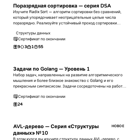
Поразрядная сортировка — серия DSA
Изучите Radix Sort — алгоритм сортировки без сравнений,
который упорядочивает неотрицательные целые числа
поразрядно. Реализуйте устойчивый проход сортировки
подсчетом, напишите полный алгоритм на выбранном языке
Структуры данных
программирования, проанализируйте его линейную
Сертификат по окончании
сложность и решите практические задачи.
9
3
1
55
Задачи по Golang — Уровень 1
Набор задач, направленных на развитие алгоритмического
мышления и более близкое знакомство с Golang и его
прекрасным синтаксисом. Задачи сосредоточены на работе
с массивами, срезами, циклами и условиями.
Сертификат по окончании
24
AVL-дерево — Серия «Структуры
НОВОЕ
данных» №10
В этом курсе вы изучите структуру данных AVL-дерево, с