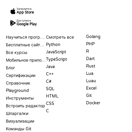
Загрузите в
App Store
Доступно в
Google Play
РЕСУРСЫ
ЯЗЫКИ
Golang
Научиться программировать
Смотреть все
PHP
Python
Бесплатные сайты для программирования
R
JavaScript
Все курсы
Dart
TypeScript
Мобильное приложение
Rust
Java
Блог
Lua
C++
Сертификации
Luau
C#
Справочник
Excel
SQL
Playground
Git
HTML
Инструменты
Docker
CSS
Встроить редактор
C
Шпаргалки
Визуализации
Команды Git