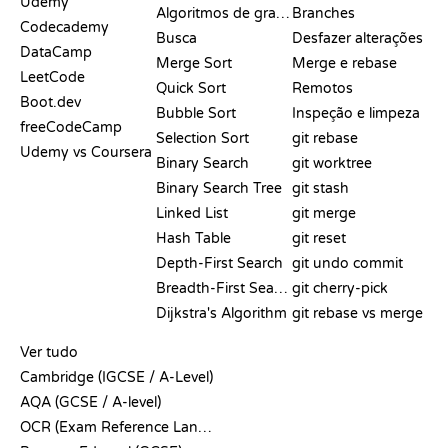
Udemy
Algoritmos de grafos
Branches
Codecademy
Busca
Desfazer alterações
DataCamp
Merge Sort
Merge e rebase
LeetCode
Quick Sort
Remotos
Boot.dev
Bubble Sort
Inspeção e limpeza
freeCodeCamp
Selection Sort
git rebase
Udemy vs Coursera
Binary Search
git worktree
Binary Search Tree
git stash
Linked List
git merge
Hash Table
git reset
Depth-First Search
git undo commit
Breadth-First Search
git cherry-pick
Dijkstra's Algorithm
git rebase vs merge
PSEUDOCÓDIGO
Ver tudo
Cambridge (IGCSE / A-Level)
AQA (GCSE / A-level)
OCR (Exam Reference Language)