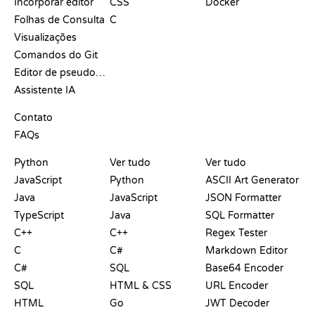
Incorporar editor
CSS
Docker
Folhas de Consulta
C
Visualizações
Comandos do Git
Editor de pseudocódigo
Assistente IA
SUPORTE
Contato
FAQs
PLAYGROUNDS
CERTIFICADOS
FERRAMENTAS
Python
Ver tudo
Ver tudo
JavaScript
Python
ASCII Art Generator
Java
JavaScript
JSON Formatter
TypeScript
Java
SQL Formatter
C++
C++
Regex Tester
C
C#
Markdown Editor
C#
SQL
Base64 Encoder
SQL
HTML & CSS
URL Encoder
HTML
Go
JWT Decoder