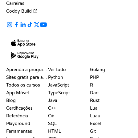
Carreiras
Coddy Build
Baixar na
App Store
Disponível no
Google Play
RECURSOS
LINGUAGENS
Aprenda a programar
Ver tudo
Golang
Sites grátis para aprender a programar
Python
PHP
Todos os cursos
JavaScript
R
App Móvel
TypeScript
Dart
Blog
Java
Rust
Certificações
C++
Lua
Referência
C#
Luau
Playground
SQL
Excel
Ferramentas
HTML
Git