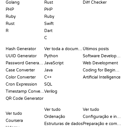
Golang
Rust
Diff Checker
PHP
PHP
Ruby
Ruby
Rust
Swift
R
Dart
C
DOCUMENTAÇÃO
BLOG
Hash Generator
Ver toda a documentação
Últimos posts
UUID Generator
Python
Software Development
Password Generator
JavaScript
Web Development
Case Converter
Java
Coding for Beginners
Color Converter
C++
Artificial Intelligence
Cron Expression
SQL
Timestamp Converter
Verilog
QR Code Generator
ANÁLISES E
VISUALIZAÇÕES
COMANDOS DO GIT
COMPARAÇÕES
Ver tudo
Ver tudo
Ver tudo
Ordenação
Configuração e início
Coursera
Estruturas de dados
Preparação e commit