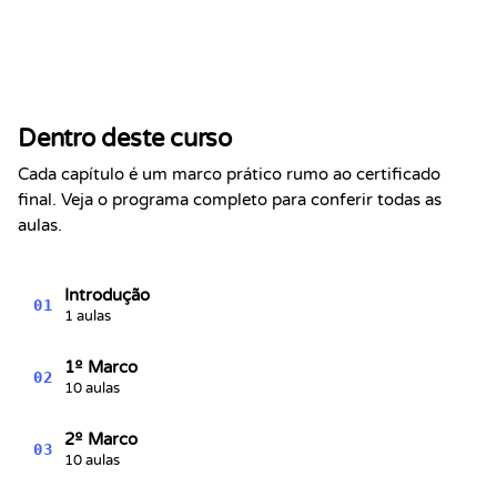
Certificado de Conclusão
Certifica-se que
Alex Chen
concluiu a seção
Dentro deste curso
30 Dias de Construção de Lógica em
C++
Cada capítulo é um marco prático rumo ao certificado
Kevin Spektor
final. Veja o programa completo para conferir todas as
8/7/2026
Kevin
aulas.
Spektor, CTO
Data
Introdução
01
1 aulas
1º Marco
02
10 aulas
2º Marco
03
10 aulas