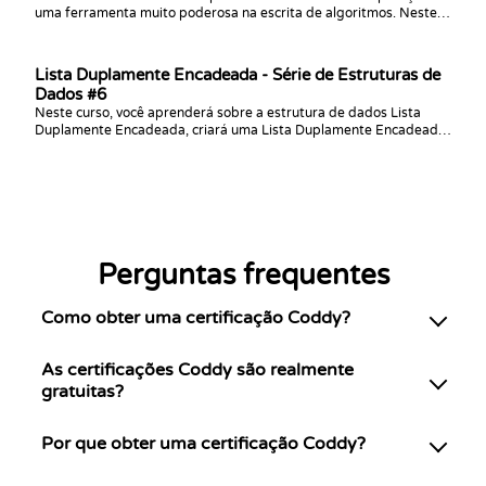
uma ferramenta muito poderosa na escrita de algoritmos. Neste
curso, você usará a recursão para resolver desafios do nível
iniciante ao avançado. Ao final, você vai dominar esse assunto com
maestria.
Lista Duplamente Encadeada - Série de Estruturas de
Dados #6
Neste curso, você aprenderá sobre a estrutura de dados Lista
Duplamente Encadeada, criará uma Lista Duplamente Encadeada
do zero usando sua linguagem preferida e praticará desafios de
programação com ela!
Perguntas frequentes
Como obter uma certificação Coddy?
As certificações Coddy são realmente
gratuitas?
Por que obter uma certificação Coddy?