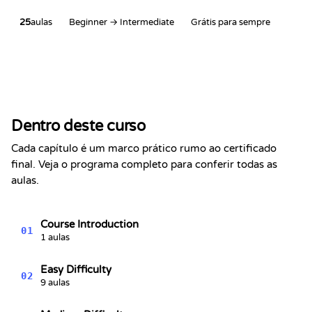
25
aulas
Beginner → Intermediate
Grátis para sempre
Certificado de Conclusão
Certifica-se que
Alex Chen
concluiu a seção
Dentro deste curso
Problemas de Programação: Volume 2
Kevin Spektor
Cada capítulo é um marco prático rumo ao certificado
8/6/2026
Kevin
final. Veja o programa completo para conferir todas as
Spektor, CTO
Data
aulas.
Course Introduction
01
1 aulas
Easy Difficulty
02
9 aulas