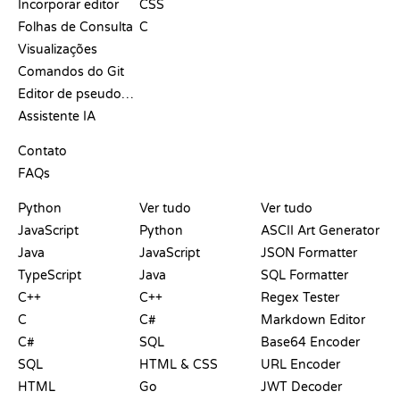
Incorporar editor
CSS
Folhas de Consulta
C
Visualizações
Comandos do Git
Editor de pseudocódigo
Assistente IA
SUPORTE
Contato
FAQs
PLAYGROUNDS
CERTIFICADOS
FERRAMENTAS
Python
Ver tudo
Ver tudo
JavaScript
Python
ASCII Art Generator
Java
JavaScript
JSON Formatter
TypeScript
Java
SQL Formatter
C++
C++
Regex Tester
C
C#
Markdown Editor
C#
SQL
Base64 Encoder
SQL
HTML & CSS
URL Encoder
HTML
Go
JWT Decoder