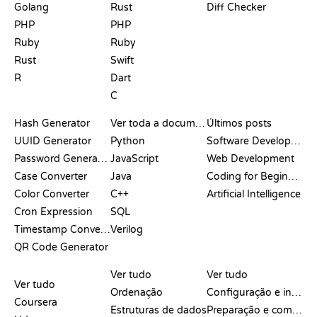
Golang
Rust
Diff Checker
PHP
PHP
Ruby
Ruby
Rust
Swift
R
Dart
C
DOCUMENTAÇÃO
BLOG
Hash Generator
Ver toda a documentação
Últimos posts
UUID Generator
Python
Software Development
Password Generator
JavaScript
Web Development
Case Converter
Java
Coding for Beginners
Color Converter
C++
Artificial Intelligence
Cron Expression
SQL
Timestamp Converter
Verilog
QR Code Generator
ANÁLISES E
VISUALIZAÇÕES
COMANDOS DO GIT
COMPARAÇÕES
Ver tudo
Ver tudo
Ver tudo
Ordenação
Configuração e início
Coursera
Estruturas de dados
Preparação e commit