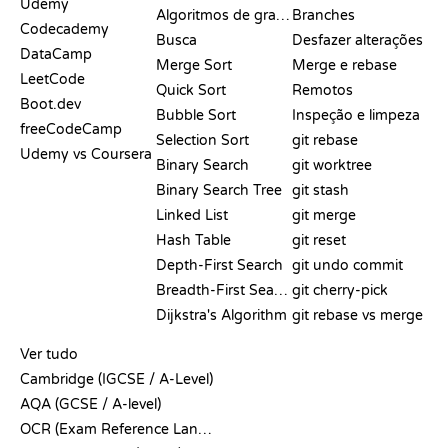
Udemy
Algoritmos de grafos
Branches
Codecademy
Busca
Desfazer alterações
DataCamp
Merge Sort
Merge e rebase
LeetCode
Quick Sort
Remotos
Boot.dev
Bubble Sort
Inspeção e limpeza
freeCodeCamp
Selection Sort
git rebase
Udemy vs Coursera
Binary Search
git worktree
Binary Search Tree
git stash
Linked List
git merge
Hash Table
git reset
Depth-First Search
git undo commit
Breadth-First Search
git cherry-pick
Dijkstra's Algorithm
git rebase vs merge
PSEUDOCÓDIGO
Ver tudo
Cambridge (IGCSE / A-Level)
AQA (GCSE / A-level)
OCR (Exam Reference Language)