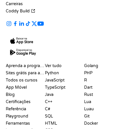
Carreiras
Coddy Build
Baixar na
App Store
Disponível no
Google Play
RECURSOS
LINGUAGENS
Aprenda a programar
Ver tudo
Golang
Sites grátis para aprender a programar
Python
PHP
Todos os cursos
JavaScript
R
App Móvel
TypeScript
Dart
Blog
Java
Rust
Certificações
C++
Lua
Referência
C#
Luau
Playground
SQL
Git
Ferramentas
HTML
Docker