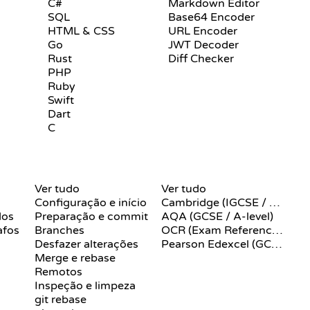
C#
Markdown Editor
SQL
Base64 Encoder
HTML & CSS
URL Encoder
Go
JWT Decoder
Rust
Diff Checker
PHP
Ruby
Swift
Dart
C
COMANDOS DO GIT
PSEUDOCÓDIGO
Ver tudo
Ver tudo
Configuração e início
Cambridge (IGCSE / A-Level)
dos
Preparação e commit
AQA (GCSE / A-level)
afos
Branches
OCR (Exam Reference Language)
Desfazer alterações
Pearson Edexcel (GCSE)
Merge e rebase
Remotos
Inspeção e limpeza
git rebase