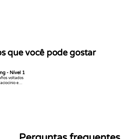
os que você pode gostar
ng - Nível 1
fios voltados
aciocínio e
aridade com o
ntaxe. Os
rays, slices,
Perguntas frequentes