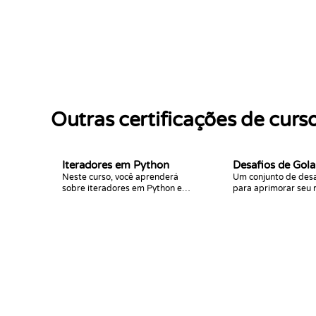
Outras certificações de curs
Iteradores em Python
Desafios de Gola
Neste curso, você aprenderá
Um conjunto de desa
sobre iteradores em Python e
para aprimorar seu r
praticará seus conhecimentos. Ao
aumentar sua famili
final, você será capaz de dominar
Golang e sua bela si
este assunto!
desafios focam em ar
loops e condições.