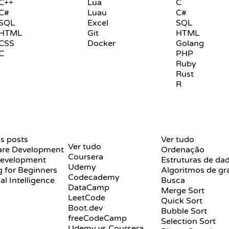
C++
Lua
C
C#
Luau
C#
SQL
Excel
SQL
HTML
Git
HTML
CSS
Docker
Golang
C
PHP
Ruby
Rust
R
ANÁLISES E
VISUALIZAÇÕES
s posts
COMPARAÇÕES
Ver tudo
Ver tudo
are Development
Ordenação
Coursera
evelopment
Estruturas de da
Udemy
 for Beginners
Algoritmos de gr
Codecademy
ial Intelligence
Busca
DataCamp
Merge Sort
LeetCode
Quick Sort
Boot.dev
Bubble Sort
freeCodeCamp
Selection Sort
Udemy vs Coursera