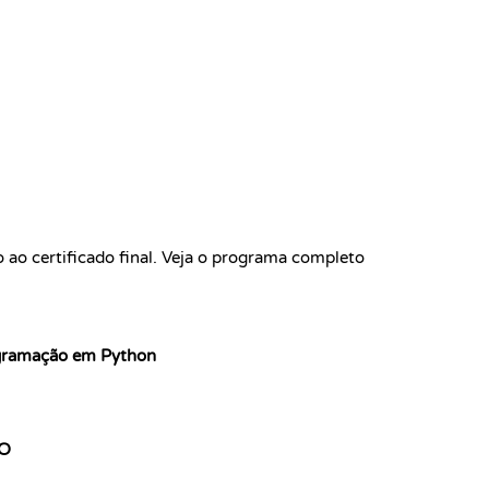
Kevin Spektor
Kevin Spekt
CTO
ao certificado final. Veja o programa completo
ogramação em Python
O