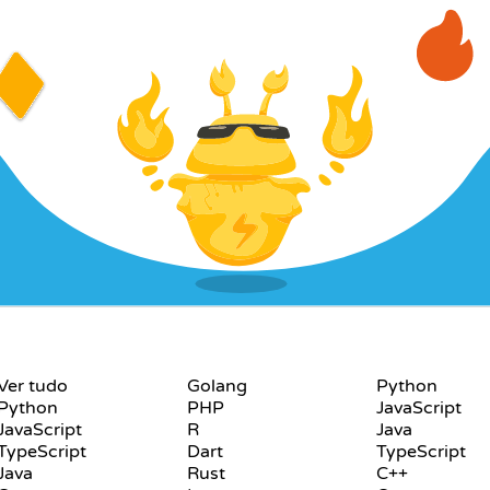
LINGUAGENS
PLAYGROUND
Ver tudo
Golang
Python
Python
PHP
JavaScript
JavaScript
R
Java
TypeScript
Dart
TypeScript
Java
Rust
C++