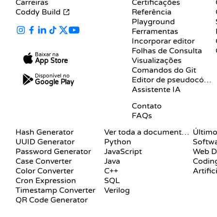
Carreiras
Certificações
Coddy Build
Referência
Playground
Ferramentas
Incorporar editor
Folhas de Consulta
Baixar na
Visualizações
App Store
Comandos do Git
Disponível no
Editor de pseudocódigo
Google Play
Assistente IA
SUPORTE
Contato
FAQs
DOCUMENTAÇÃO
BLOG
Hash Generator
Ver toda a documentação
Último
UUID Generator
Python
Softw
Password Generator
JavaScript
Web D
Case Converter
Java
Coding
Color Converter
C++
Artific
Cron Expression
SQL
Timestamp Converter
Verilog
QR Code Generator