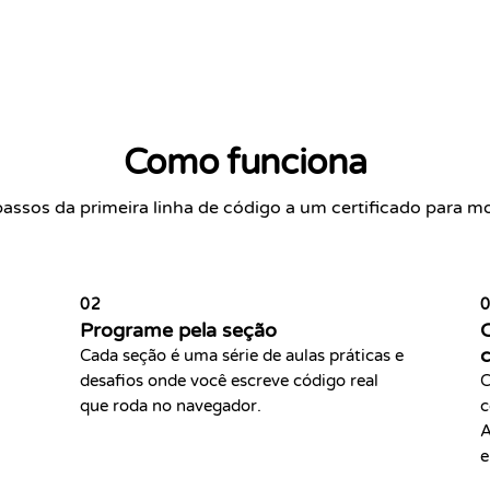
Como funciona
passos da primeira linha de código a um certificado para mo
02
Programe pela seção
C
c
Cada seção é uma série de aulas práticas e
desafios onde você escreve código real
C
que roda no navegador.
c
A
e