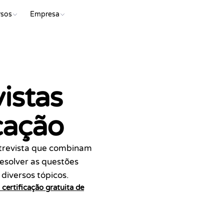
rsos
Empresa
COMEÇ
istas
icação
ntrevista que combinam
 resolver as questões
diversos tópicos.
Certif
certificação gratuita de
Ce
co
Série d