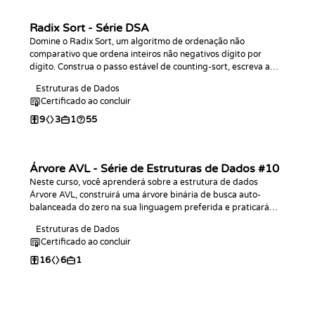
Radix Sort - Série DSA
Domine o Radix Sort, um algoritmo de ordenação não
comparativo que ordena inteiros não negativos dígito por
dígito. Construa o passo estável de counting-sort, escreva a
ordenação completa na sua linguagem de preferência, analise
Estruturas de Dados
seu comportamento de tempo linear e pratique com desafios
Certificado ao concluir
de programação.
9
3
1
55
Árvore AVL - Série de Estruturas de Dados #10
Neste curso, você aprenderá sobre a estrutura de dados
Árvore AVL, construirá uma árvore binária de busca auto-
balanceada do zero na sua linguagem preferida e praticará
desafios de codificação com ela!
Estruturas de Dados
Certificado ao concluir
16
6
1