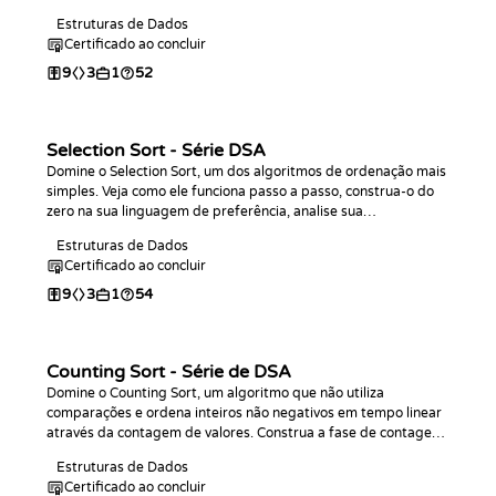
preferência, analise sua complexidade e pratique com desafios
Estruturas de Dados
de programação.
Certificado ao concluir
9
3
1
52
Selection Sort - Série DSA
Domine o Selection Sort, um dos algoritmos de ordenação mais
simples. Veja como ele funciona passo a passo, construa-o do
zero na sua linguagem de preferência, analise sua
complexidade e pratique com desafios de programação.
Estruturas de Dados
Certificado ao concluir
9
3
1
54
Counting Sort - Série de DSA
Domine o Counting Sort, um algoritmo que não utiliza
comparações e ordena inteiros não negativos em tempo linear
através da contagem de valores. Construa a fase de contagem,
implemente o algoritmo completo na sua linguagem de
Estruturas de Dados
preferência, analise sua complexidade O(n + k) e pratique com
Certificado ao concluir
desafios de programação.