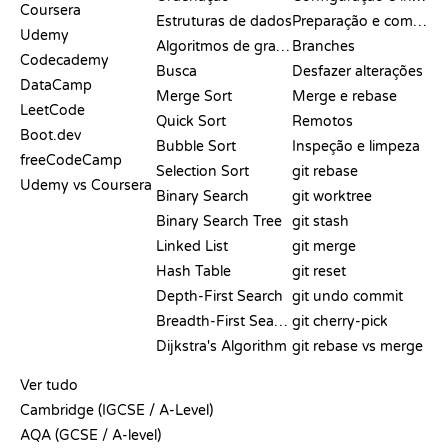
Coursera
Estruturas de dados
Preparação e commit
Udemy
Algoritmos de grafos
Branches
Codecademy
Busca
Desfazer alterações
DataCamp
Merge Sort
Merge e rebase
LeetCode
Quick Sort
Remotos
Boot.dev
Bubble Sort
Inspeção e limpeza
freeCodeCamp
Selection Sort
git rebase
Udemy vs Coursera
Binary Search
git worktree
Binary Search Tree
git stash
Linked List
git merge
Hash Table
git reset
Depth-First Search
git undo commit
Breadth-First Search
git cherry-pick
Dijkstra's Algorithm
git rebase vs merge
PSEUDOCÓDIGO
Ver tudo
Cambridge (IGCSE / A-Level)
AQA (GCSE / A-level)