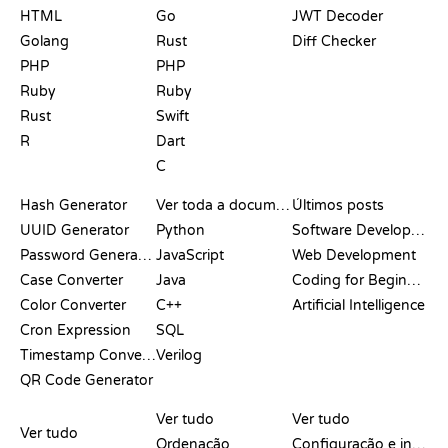
HTML
Go
JWT Decoder
Golang
Rust
Diff Checker
PHP
PHP
Ruby
Ruby
Rust
Swift
R
Dart
C
DOCUMENTAÇÃO
BLOG
Hash Generator
Ver toda a documentação
Últimos posts
UUID Generator
Python
Software Development
Password Generator
JavaScript
Web Development
Case Converter
Java
Coding for Beginners
Color Converter
C++
Artificial Intelligence
Cron Expression
SQL
Timestamp Converter
Verilog
QR Code Generator
ANÁLISES E
VISUALIZAÇÕES
COMANDOS DO GIT
COMPARAÇÕES
Ver tudo
Ver tudo
Ver tudo
Ordenação
Configuração e início