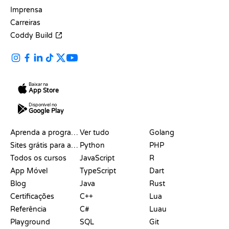
Imprensa
Carreiras
Coddy Build
Baixar na
App Store
Disponível no
Google Play
RECURSOS
LINGUAGENS
Aprenda a programar
Ver tudo
Golang
Sites grátis para aprender a programar
Python
PHP
Todos os cursos
JavaScript
R
App Móvel
TypeScript
Dart
Blog
Java
Rust
Certificações
C++
Lua
Referência
C#
Luau
Playground
SQL
Git