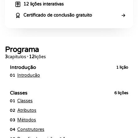
12 lições interativas
→
Certificado de conclusão gratuito
Programa
3
capítulos
•
12
lições
Introdução
1
lição
Introdução
01
Classes
6
lições
Classes
01
Atributos
02
Métodos
03
Construtores
04