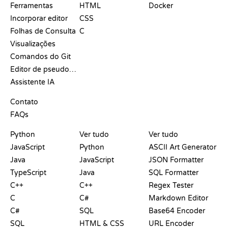
Ferramentas
HTML
Docker
Incorporar editor
CSS
Folhas de Consulta
C
Visualizações
Comandos do Git
Editor de pseudocódigo
Assistente IA
SUPORTE
Contato
FAQs
PLAYGROUNDS
CERTIFICADOS
FERRAMENTAS
Python
Ver tudo
Ver tudo
JavaScript
Python
ASCII Art Generator
Java
JavaScript
JSON Formatter
TypeScript
Java
SQL Formatter
C++
C++
Regex Tester
C
C#
Markdown Editor
C#
SQL
Base64 Encoder
SQL
HTML & CSS
URL Encoder