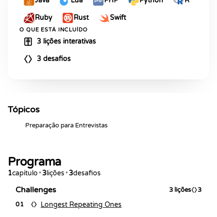
Java
Lua
PHP
Python
R
Ruby
Rust
Swift
O QUE ESTÁ INCLUÍDO
3 lições interativas
3 desafios
Tópicos
Preparação para Entrevistas
Programa
1
capítulo
•
3
lições
•
3
desafios
Challenges
3
lições
3
Longest Repeating Ones
01