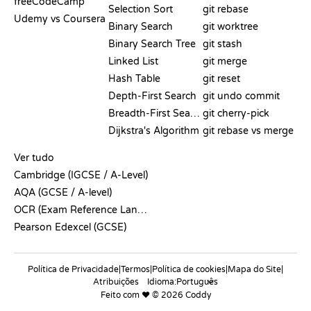
freeCodeCamp
Selection Sort
git rebase
Udemy vs Coursera
Binary Search
git worktree
Binary Search Tree
git stash
Linked List
git merge
Hash Table
git reset
Depth-First Search
git undo commit
Breadth-First Search
git cherry-pick
Dijkstra's Algorithm
git rebase vs merge
PSEUDOCÓDIGO
Ver tudo
Cambridge (IGCSE / A-Level)
AQA (GCSE / A-level)
OCR (Exam Reference Language)
Pearson Edexcel (GCSE)
Política de Privacidade
|
Termos
|
Política de cookies
|
Mapa do Site
|
Atribuições
Idioma:
Feito com ❤️ © 2026 Coddy