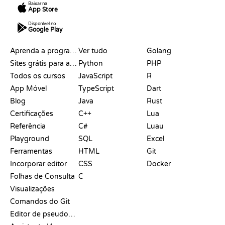
Baixar na
App Store
Disponível no
Google Play
RECURSOS
LINGUAGENS
Aprenda a programar
Ver tudo
Golang
Sites grátis para aprender a programar
Python
PHP
Todos os cursos
JavaScript
R
App Móvel
TypeScript
Dart
Blog
Java
Rust
Certificações
C++
Lua
Referência
C#
Luau
Playground
SQL
Excel
Ferramentas
HTML
Git
Incorporar editor
CSS
Docker
Folhas de Consulta
C
Visualizações
Comandos do Git
Editor de pseudocódigo