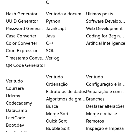
C
DOCUMENTAÇÃO
BLOG
Hash Generator
Ver toda a documentação
Últimos posts
UUID Generator
Python
Software Development
Password Generator
JavaScript
Web Development
Case Converter
Java
Coding for Beginners
Color Converter
C++
Artificial Intelligence
Cron Expression
SQL
Timestamp Converter
Verilog
QR Code Generator
ANÁLISES E
VISUALIZAÇÕES
COMANDOS DO GIT
COMPARAÇÕES
Ver tudo
Ver tudo
Ver tudo
Ordenação
Configuração e início
Coursera
Estruturas de dados
Preparação e commit
Udemy
Algoritmos de grafos
Branches
Codecademy
Busca
Desfazer alterações
DataCamp
Merge Sort
Merge e rebase
LeetCode
Quick Sort
Remotos
Boot.dev
Bubble Sort
Inspeção e limpeza