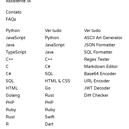
Assistente IA
SUPORTE
Contato
FAQs
PLAYGROUNDS
CERTIFICADOS
FERRAMENTAS
Python
Ver tudo
Ver tudo
JavaScript
Python
ASCII Art Generator
Java
JavaScript
JSON Formatter
TypeScript
Java
SQL Formatter
C++
C++
Regex Tester
C
C#
Markdown Editor
C#
SQL
Base64 Encoder
SQL
HTML & CSS
URL Encoder
HTML
Go
JWT Decoder
Golang
Rust
Diff Checker
PHP
PHP
Ruby
Ruby
Rust
Swift
R
Dart