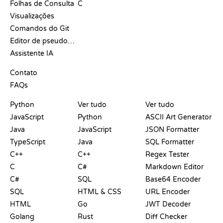
Folhas de Consulta
C
Visualizações
Comandos do Git
Editor de pseudocódigo
Assistente IA
SUPORTE
Contato
FAQs
PLAYGROUNDS
CERTIFICADOS
FERRAMENTAS
Python
Ver tudo
Ver tudo
JavaScript
Python
ASCII Art Generator
Java
JavaScript
JSON Formatter
TypeScript
Java
SQL Formatter
C++
C++
Regex Tester
C
C#
Markdown Editor
C#
SQL
Base64 Encoder
SQL
HTML & CSS
URL Encoder
HTML
Go
JWT Decoder
Golang
Rust
Diff Checker