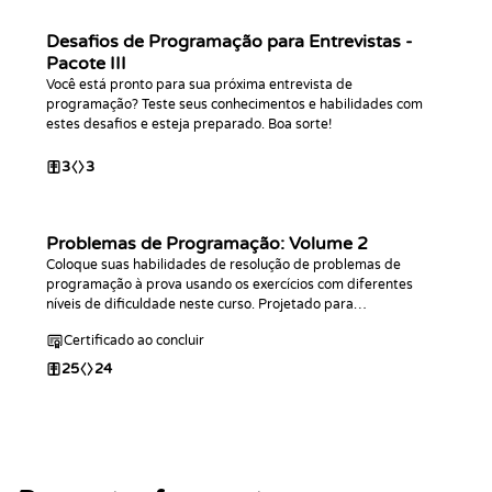
Desafios de Programação para Entrevistas -
Pacote III
Você está pronto para sua próxima entrevista de
programação? Teste seus conhecimentos e habilidades com
estes desafios e esteja preparado. Boa sorte!
3
3
Problemas de Programação: Volume 2
Coloque suas habilidades de resolução de problemas de
programação à prova usando os exercícios com diferentes
níveis de dificuldade neste curso. Projetado para
programadores com algum conhecimento prévio da sintaxe
Certificado ao concluir
básica em qualquer linguagem de programação. Este curso é
uma extensão do primeiro Problemas de Programação.
25
24