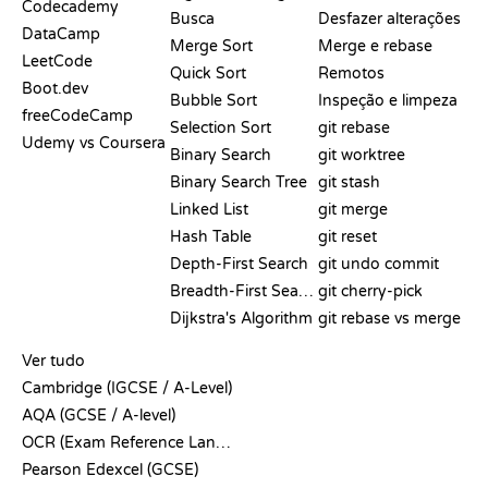
Codecademy
Busca
Desfazer alterações
DataCamp
Merge Sort
Merge e rebase
LeetCode
Quick Sort
Remotos
Boot.dev
Bubble Sort
Inspeção e limpeza
freeCodeCamp
Selection Sort
git rebase
Udemy vs Coursera
Binary Search
git worktree
Binary Search Tree
git stash
Linked List
git merge
Hash Table
git reset
Depth-First Search
git undo commit
Breadth-First Search
git cherry-pick
Dijkstra's Algorithm
git rebase vs merge
PSEUDOCÓDIGO
Ver tudo
Cambridge (IGCSE / A-Level)
AQA (GCSE / A-level)
OCR (Exam Reference Language)
Pearson Edexcel (GCSE)