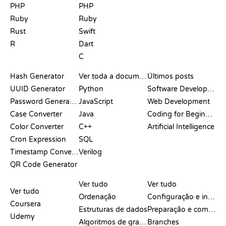
PHP
PHP
Ruby
Ruby
Rust
Swift
R
Dart
C
DOCUMENTAÇÃO
BLOG
Hash Generator
Ver toda a documentação
Últimos posts
UUID Generator
Python
Software Development
Password Generator
JavaScript
Web Development
Case Converter
Java
Coding for Beginners
Color Converter
C++
Artificial Intelligence
Cron Expression
SQL
Timestamp Converter
Verilog
QR Code Generator
ANÁLISES E
VISUALIZAÇÕES
COMANDOS DO GIT
COMPARAÇÕES
Ver tudo
Ver tudo
Ver tudo
Ordenação
Configuração e início
Coursera
Estruturas de dados
Preparação e commit
Udemy
Algoritmos de grafos
Branches