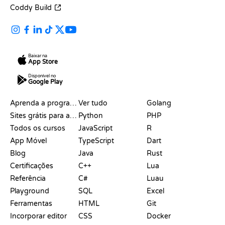
Coddy Build
Baixar na
App Store
Disponível no
Google Play
RECURSOS
LINGUAGENS
Aprenda a programar
Ver tudo
Golang
Sites grátis para aprender a programar
Python
PHP
Todos os cursos
JavaScript
R
App Móvel
TypeScript
Dart
Blog
Java
Rust
Certificações
C++
Lua
Referência
C#
Luau
Playground
SQL
Excel
Ferramentas
HTML
Git
Incorporar editor
CSS
Docker