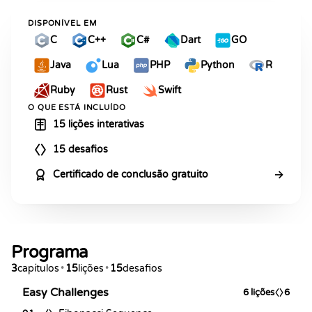
DISPONÍVEL EM
C
C++
C#
Dart
GO
Java
Lua
PHP
Python
R
Ruby
Rust
Swift
O QUE ESTÁ INCLUÍDO
15 lições interativas
15 desafios
→
Certificado de conclusão gratuito
Programa
3
capítulos
•
15
lições
•
15
desafios
Easy Challenges
6
lições
6