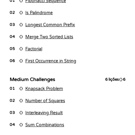
Fibonacci Sequence
01
Is Palindrome
02
Longest Common Prefix
03
Merge Two Sorted Lists
04
Factorial
05
First Occurrence in String
06
Medium Challenges
6
lições
6
Knapsack Problem
01
Number of Squares
02
Interleaving Result
03
Sum Combinations
04