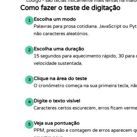
código - são teclas fisicamente mais lentas na maio
Como fazer o teste de digitação
Escolha um modo
1
Palavras para prosa cotidiana. JavaScript ou P
não caracteres aleatórios.
Escolha uma duração
2
15 segundos para aquecimento rápido, 30 para 
velocidade sustentada.
Clique na área do teste
3
O cronômetro começa na sua primeira tecla, não
Digite o texto visível
4
Caracteres certos escurecem, erros ficam verme
Veja sua pontuação
5
PPM, precisão e contagem de erros aparecem qu