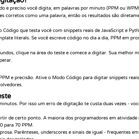
igitação?
ido e preciso você digita, em palavras por minuto (PPM ou WPM
res corretos como uma palavra, então os resultados são diretam
o Código que testa você com snippets reais de JavaScript e Pyth
mplate literals. Se você escreve código no dia a dia, PPM em pro
undos, clique na área do teste e comece a digitar. Sua melhor 
perar.
PPM e precisão. Ative o Modo Código para digitar snippets reais
volvedores.
este
inutos. Por isso um erro de digitação te custa duas vezes - voc
artir de certo ponto. A maioria dos programadores em atividade
60 para 70 PPM.
rosa. Parênteses, underscores e sinais de igual - frequentes em