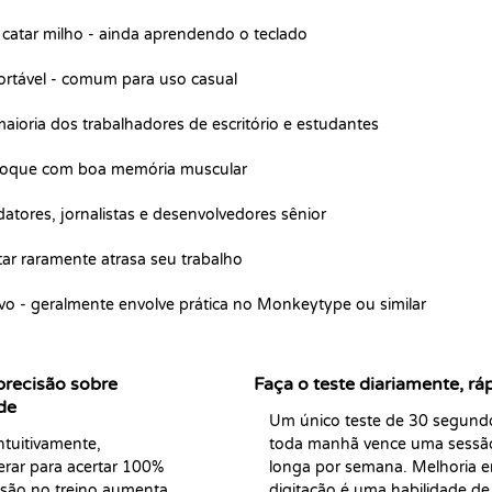
catar milho - ainda aprendendo o teclado
ortável - comum para uso casual
ioria dos trabalhadores de escritório e estudantes
 toque com boa memória muscular
ores, jornalistas e desenvolvedores sênior
tar raramente atrasa seu trabalho
ivo - geralmente envolve prática no Monkeytype ou similar
 precisão sobre
Faça o teste diariamente, rá
de
Um único teste de 30 segundo
tuitivamente, 
toda manhã vence uma sessão
erar para acertar 100% 
longa por semana. Melhoria e
isão no treino aumenta 
digitação é uma habilidade de 