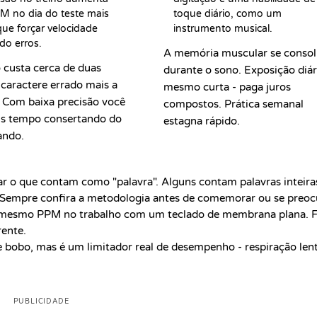
M no dia do teste mais 
toque diário, como um 
ue forçar velocidade 
instrumento musical.
do erros.
A memória muscular se consol
 custa cerca de duas
durante o sono. Exposição diár
o caractere errado mais a
mesmo curta - paga juros
 Com baixa precisão você
compostos. Prática semanal
is tempo consertando do
estagna rápido.
ando.
r o que contam como "palavra". Alguns contam palavras inteira
. Sempre confira a metodologia antes de comemorar ou se preoc
o mesmo PPM no trabalho com um teclado de membrana plana. 
rente.
e bobo, mas é um limitador real de desempenho - respiração len
PUBLICIDADE