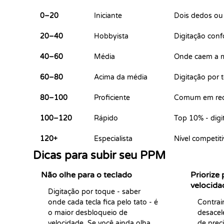
0–20
Iniciante
Dois dedos ou 
20–40
Hobbyista
Digitação conf
40–60
Média
Onde caem a ma
60–80
Acima da média
Digitação por
80–100
Proficiente
Comum em redat
100–120
Rápido
Top 10% - digi
120+
Especialista
Nível competit
Dicas para subir seu PPM
Não olhe para o teclado
Priorize
velocida
Digitação por toque - saber 
onde cada tecla fica pelo tato - é 
Contrain
o maior desbloqueio de 
desacel
velocidade. Se você ainda olha 
de prec