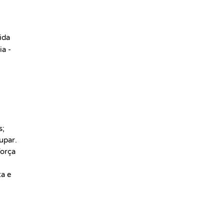
ida
ia -
s;
upar.
Força
ta e