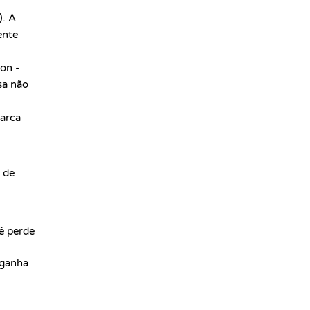
). A
ente
on -
sa não
marca
 de
ê perde
 ganha