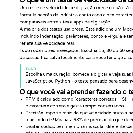
O que é um teste de velocidade de d
Um teste de velocidade de digitação mede o quão ráp
fórmula padrão da indústria conta cada cinco caracte
comparáveis entre sites e apps de digitação.
A maioria dos testes usa prosa. Este adiciona um Mod
incluindo indentação, parênteses, ponto e vírgula e te
reflete sua velocidade real.
Tudo roda no seu navegador. Escolha 15, 30 ou 60 seg
da sessão fica salva localmente para você ter algo a su
TL;DR
Escolha uma duração, comece a digitar e veja suas 
JavaScript ou Python - o teste pensado para desen
O que você vai aprender fazendo o t
PPM é calculado como (caracteres corretos ÷ 5) ÷ m
o caractere correto e gasta tempo consertando.
Precisão importa mais do que velocidade bruta a p
mais indo de 92% para 98% de precisão do que de 
Digitar código tem memória muscular diferente da p