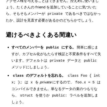
アクセス権を与えることはできません。控えめに使いまし
ょう。たくさんの friend を追加していることに気づいた
ら、そもそもメンバーが
であるべきではなかっ
private
たか、設計を見直す必要があるかのどちらかでしょう。
避けるべきよくある間違い
すべてのメンバーを
にする。
簡単に感じま
public
すが、カプセル化がもたらす検証と不変条件をすべて失
います。デフォルトは
データと
private
public
メソッドにしましょう。
のデフォルトを忘れる。
class
class Foo { int
は
を
private
にするので、
は
x; };
x
foo.x = 5
コンパイルできません。単なるデータの束のつもりな
ら、
を使うか
ラベルを追加しま
struct
public:
しょう。