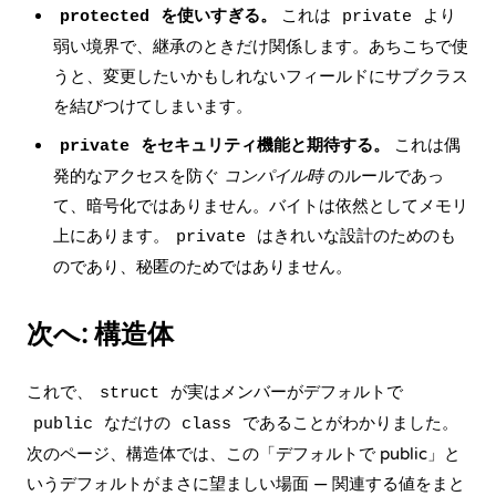
を使いすぎる。
これは
より
protected
private
弱い境界で、継承のときだけ関係します。あちこちで使
うと、変更したいかもしれないフィールドにサブクラス
を結びつけてしまいます。
をセキュリティ機能と期待する。
これは偶
private
発的なアクセスを防ぐ
コンパイル時
のルールであっ
て、暗号化ではありません。バイトは依然としてメモリ
上にあります。
はきれいな設計のためのも
private
のであり、秘匿のためではありません。
次へ: 構造体
これで、
が実はメンバーがデフォルトで
struct
なだけの
であることがわかりました。
public
class
次のページ、
構造体
では、この「デフォルトで public」と
いうデフォルトがまさに望ましい場面 — 関連する値をまと