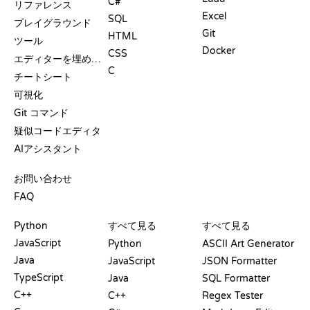
C#
リファレンス
Excel
SQL
プレイグラウンド
Git
HTML
ツール
Docker
CSS
エディターを埋め込む
C
チートシート
可視化
Git コマンド
疑似コードエディタ
AIアシスタント
サポート
お問い合わせ
FAQ
プレイグラウンド
認定証
ツール
Python
すべて見る
すべて見る
JavaScript
Python
ASCII Art Generator
Java
JavaScript
JSON Formatter
TypeScript
Java
SQL Formatter
C++
C++
Regex Tester