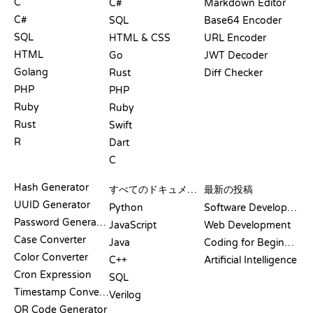
C
C#
Markdown Editor
C#
SQL
Base64 Encoder
SQL
HTML & CSS
URL Encoder
HTML
Go
JWT Decoder
Golang
Rust
Diff Checker
PHP
PHP
Ruby
Ruby
Rust
Swift
R
Dart
C
ドキュメント
ブログ
Hash Generator
すべてのドキュメント
最新の投稿
UUID Generator
Python
Software Development
Password Generator
JavaScript
Web Development
Case Converter
Java
Coding for Beginners
Color Converter
C++
Artificial Intelligence
Cron Expression
SQL
Timestamp Converter
Verilog
QR Code Generator