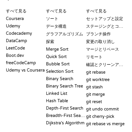
レビューと比較
可視化
GIT コマンド
すべて見る
すべて見る
すべて見る
Coursera
ソート
セットアップと設定
Udemy
データ構造
ステージングとコミット
Codecademy
グラフアルゴリズム
ブランチ操作
DataCamp
探索
変更の取り消し
LeetCode
Merge Sort
マージとリベース
Boot.dev
Quick Sort
リモート
freeCodeCamp
Bubble Sort
確認とクリーンアップ
Udemy vs Coursera
Selection Sort
git rebase
Binary Search
git worktree
Binary Search Tree
git stash
Linked List
git merge
Hash Table
git reset
Depth-First Search
git undo commit
Breadth-First Search
git cherry-pick
Dijkstra's Algorithm
git rebase vs merge
疑似コード