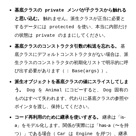
基底クラスの
メンバが子クラスから触れる
private
と思い込む。
触れません。派生クラスが正当に必要と
するデータには
を使い、本当に内部だけ
protected
の状態は
のままにしてください。
private
基底クラスのコンストラクタ引数の転送を忘れる。
基
底クラスにデフォルトコンストラクタがない場合は、派
生クラスのコンストラクタの初期化リストで明示的に呼
び出す必要があります（
）。
: Base(args)
派生オブジェクトを基底クラスの値にスライスしてしま
う。
を
にコピーすると、
固有の
Dog
Animal
Dog
ものはすべて失われます。代わりに基底クラスの参照や
ポインタを渡し、保持してください。
コード再利用のために継承を使いすぎる。
継承は「is-
a」をモデル化します。関係が実際には「has-a（〜を持
つ）」である場合（
は
を
持つ
）、継承
Car
Engine