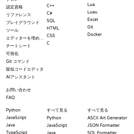
Lua
C++
認定資格
Luau
C#
リファレンス
Excel
SQL
プレイグラウンド
Git
HTML
ツール
Docker
CSS
エディターを埋め込む
C
チートシート
可視化
Git コマンド
疑似コードエディタ
AIアシスタント
サポート
お問い合わせ
FAQ
プレイグラウンド
認定証
ツール
Python
すべて見る
すべて見る
JavaScript
Python
ASCII Art Generator
Java
JavaScript
JSON Formatter
TypeScript
Java
SQL Formatter