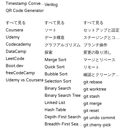
Timestamp Converter
Verilog
QR Code Generator
レビューと比較
可視化
GIT コマンド
すべて見る
すべて見る
すべて見る
Coursera
ソート
セットアップと設定
Udemy
データ構造
ステージングとコミット
Codecademy
グラフアルゴリズム
ブランチ操作
DataCamp
探索
変更の取り消し
LeetCode
Merge Sort
マージとリベース
Boot.dev
Quick Sort
リモート
freeCodeCamp
Bubble Sort
確認とクリーンアップ
Udemy vs Coursera
Selection Sort
git rebase
Binary Search
git worktree
Binary Search Tree
git stash
Linked List
git merge
Hash Table
git reset
Depth-First Search
git undo commit
Breadth-First Search
git cherry-pick