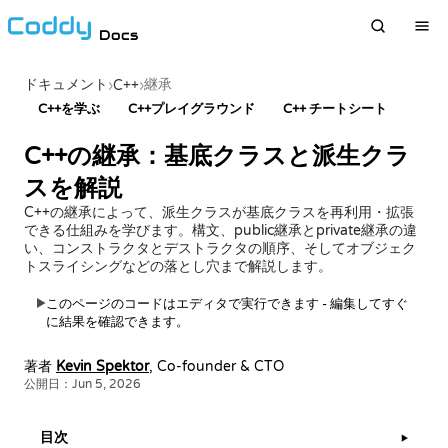
Docs
ドキュメント
継承
›
C++
›
C++を学ぶ
C++プレイグラウンド
C++ チートシート
C++の継承：基底クラスと派生クラ
スを解説
C++の継承によって、派生クラスが基底クラスを再利用・拡張
できる仕組みを学びます。構文、public継承とprivate継承の違
い、コンストラクタとデストラクタの順序、そしてオブジェク
トスライシングなどの落とし穴まで解説します。
このページのコードはエディタで実行できます - 編集してすぐ
▶
に結果を確認できます。
著者
Kevin Spektor
, Co-founder & CTO
公開日：Jun 5, 2026
目次
▶