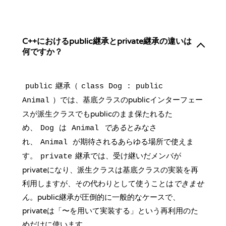
C++におけるpublic継承とprivate継承の違いは
何ですか？
継承（
public
class Dog : public
）では、基底クラスのpublicインターフェー
Animal
スが派生クラスでもpublicのまま保たれるた
め、
は
である
とみなさ
Dog
Animal
れ、
が期待されるあらゆる場所で使えま
Animal
す。
継承では、受け継いだメンバが
private
privateになり、派生クラスは基底クラスの実装を再
利用しますが、その代わりとして使うことは
できませ
ん
。public継承が圧倒的に一般的なケースで、
privateは「〜を用いて実装する」という再利用のた
めだけに使います。