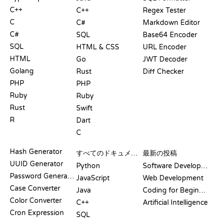
C++
C++
Regex Tester
C
C#
Markdown Editor
C#
SQL
Base64 Encoder
SQL
HTML & CSS
URL Encoder
HTML
Go
JWT Decoder
Golang
Rust
Diff Checker
PHP
PHP
Ruby
Ruby
Rust
Swift
R
Dart
C
ドキュメント
ブログ
Hash Generator
すべてのドキュメント
最新の投稿
UUID Generator
Python
Software Development
Password Generator
JavaScript
Web Development
Case Converter
Java
Coding for Beginners
Color Converter
C++
Artificial Intelligence
Cron Expression
SQL