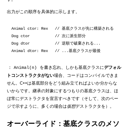
出力がこの順序を具体的に示します。
Animal ctor: Rex   // 基底クラスが先に構築される

Dog ctor           // 次に派生部分

Dog dtor           // 逆順で破棄される...

を書き忘れ、しかも基底クラスに
デフォル
: Animal(n)
トコンストラクタがない
場合、コードはコンパイルできま
せん。C++は基底部分をどう組み立てればよいか分からな
いからです。継承の対象にするつもりの基底クラスは、ほ
ぼ常にデストラクタを宣言すべきです（そして、次のペー
ジで示すように、多くの場合は
仮想
デストラクタを）。
オーバーライド：基底クラスのメソ