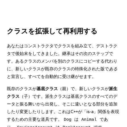
クラスを拡張して再利用する
あなたは
コンストラクタ
でクラスを組み立て、
デストラク
タ
で後始末をしてきました。継承はその次のステップで
す。あるクラスのメンバを別のクラスにコピーする代わり
に、新しいクラスが既存のクラスの特殊化された版で
ある
と宣言し、すべてを自動的に受け継がせます。
既存のクラスが
基底クラス
（親）で、新しいクラスが
派生
クラス
（子）です。派生クラスは基底クラスのすべてのデ
ータと振る舞いから出発し、そこに違いとなる部分を追加
したり変更したりします。これはC++が「is-a」関係を表現
するための主要な道具です。
は
であ
Dog
Animal