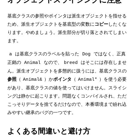
オブジェクトスライシングに注意
基底クラスの参照やポインタは派生オブジェクトを指せる
ため、派生オブジェクトを基底型の変数に
コピー
したくな
ります。やめましょう。派生部分が切り落とされてしまい
ます。
は基底クラスのラベルを貼った
ではなく、正真
a
Dog
正銘の
なので、
はそこには存在しませ
Animal
breed
ん。派生オブジェクトを多態的に扱うには、基底クラスの
参照
（
）か
ポインタ
（
）を使う必要
Animal&
Animal*
があり、基底クラスの値を使ってはいけません。スライシ
ングは静かに起こります。問題なくコンパイルされ、ただ
こっそりデータを捨てるだけなので、本番環境まで紛れ込
みやすい継承のバグの一つです。
よくある間違いと避け方