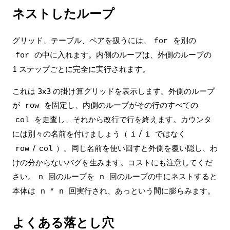
ネストしたループ
グリッド、テーブル、ペアを扱うには、
を別の
for
の中に入れます。内側のループは、外側のループの
for
1 ステップごとに完全に実行されます。
これは 3x3 の掛け算グリッドを表示します。外側のループ
が
を固定し、内側のループがその行のすべての
row
を走査し、それから改行で行を終えます。カウンタ
col
には別々の名前を付けましょう（
/
ではなく
i
i
/
）。同じ名前を使い回すと外側を覆い隠し、わ
row
col
けの分からないバグを生みます。コストにも注意してくだ
さい。
回のループを
回のループの中にネストすると
n
n
本体は
回実行され、あっという間に膨らみます。
n * n
よくある落とし穴