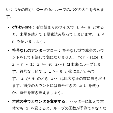
いくつかの罠が、C++ の for ループのバグの大半を占めま
す。
off-by-one：
ゼロ始まりのサイズで
とする
i <= n
と、末尾を越えて 1 要素読み取ってしまいます。
i <
を使いましょう。
n
符号なしのアンダーフロー：
符号なし型で減少のカウ
ントをしても決して負になりません。
for (size_t
は永遠にループしま
i = n - 1; i >= 0; i--)
す。符号なし値では
が常に真だからで
i >= 0
す。
が
のとき
は巨大な正の数に巻き戻り
i
0
i--
ます。減少のカウントには符号付きの
を使う
int
か、条件を書き換えましょう。
本体の中でカウンタを変更する：
ヘッダーに加えて本
体でも
を変えると、ループの回数が予測できなくな
i