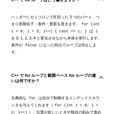
C++ で for ループはどう書きますか？
ヘッダーにセミコロンで区切った 3 つのパート、つ
まり初期化子・条件・更新を置きます。
for (int
は
i = 0; i < 5; i++) { cout << i; }
i
を 0, 1, 2, 3, 4 と変化させながら本体を実行します。
条件が
になった時点でループは停止しま
false
す。
C++ で for ループと範囲ベース for ループの違
いは何ですか？
古典的な
は自分で制御するインデックスカウ
for
ンタを与えてくれます（
for (int i = 0; i <
）。位置が欲しいときや独自の刻みで進め
n; i++)