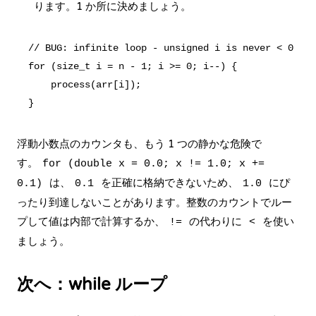
ります。1 か所に決めましょう。
// BUG: infinite loop - unsigned i is never < 0

for (size_t i = n - 1; i >= 0; i--) {

    process(arr[i]);

浮動小数点のカウンタも、もう 1 つの静かな危険で
す。
for (double x = 0.0; x != 1.0; x +=
は、
を正確に格納できないため、
にぴ
0.1)
0.1
1.0
ったり到達しないことがあります。整数のカウントでルー
プして値は内部で計算するか、
の代わりに
を使い
!=
<
ましょう。
次へ：while ループ