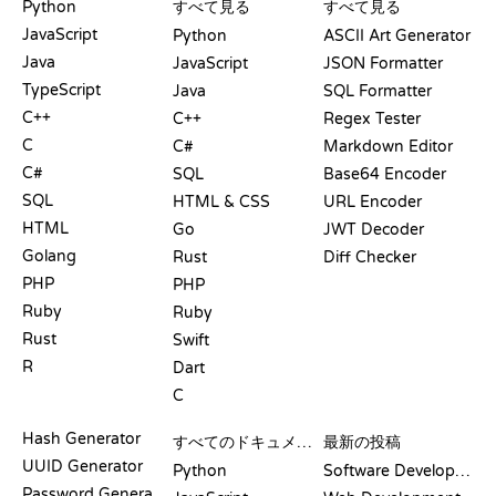
Python
すべて見る
すべて見る
JavaScript
Python
ASCII Art Generator
Java
JavaScript
JSON Formatter
TypeScript
Java
SQL Formatter
C++
C++
Regex Tester
C
C#
Markdown Editor
C#
SQL
Base64 Encoder
SQL
HTML & CSS
URL Encoder
HTML
Go
JWT Decoder
Golang
Rust
Diff Checker
PHP
PHP
Ruby
Ruby
Rust
Swift
R
Dart
C
ドキュメント
ブログ
Hash Generator
すべてのドキュメント
最新の投稿
UUID Generator
Python
Software Development
Password Generator