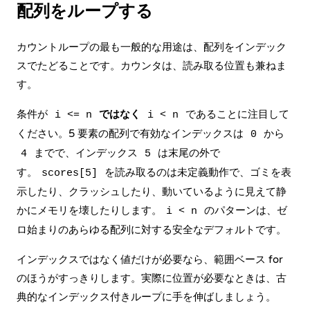
配列をループする
カウントループの最も一般的な用途は、
配列
をインデック
スでたどることです。カウンタは、読み取る位置も兼ねま
す。
条件が
ではなく
であることに注目して
i <= n
i < n
ください。5 要素の配列で有効なインデックスは
から
0
までで、インデックス
は末尾の外で
4
5
す。
を読み取るのは
未定義動作
で、ゴミを表
scores[5]
示したり、クラッシュしたり、動いているように見えて静
かにメモリを壊したりします。
のパターンは、ゼ
i < n
ロ始まりのあらゆる配列に対する安全なデフォルトです。
インデックスではなく値だけが必要なら、範囲ベース for
のほうがすっきりします。実際に位置が必要なときは、古
典的なインデックス付きループに手を伸ばしましょう。