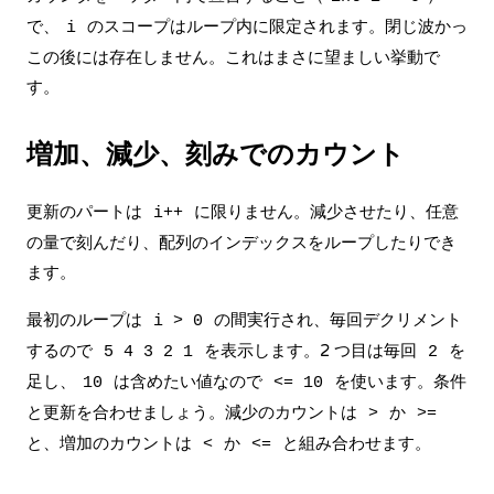
で、
のスコープはループ内に限定されます。閉じ波かっ
i
この後には存在しません。これはまさに望ましい挙動で
す。
増加、減少、刻みでのカウント
更新のパートは
に限りません。減少させたり、任意
i++
の量で刻んだり、配列のインデックスをループしたりでき
ます。
最初のループは
の間実行され、毎回デクリメント
i > 0
するので
を表示します。2 つ目は毎回
を
5 4 3 2 1
2
足し、
は含めたい値なので
を使います。条件
10
<= 10
と更新を合わせましょう。減少のカウントは
か
>
>=
と、増加のカウントは
か
と組み合わせます。
<
<=