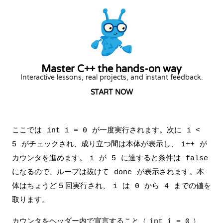
Master C++ the hands-on way
Interactive lessons, real projects, and instant feedback.
START NOW
ここでは
が一度実行されます。次に
int i = 0
i <
がチェックされ、成り立つ間は本体が表示し、
が
5
i++
カウンタを進めます。
が
に達すると条件は
i
5
false
になるので、ループは抜けて
が表示されます。本
done
体はちょうど 5 回実行され、
は
から
までの値を
i
0
4
取ります。
カウンタをヘッダー内で宣言すること（
）
int i = 0