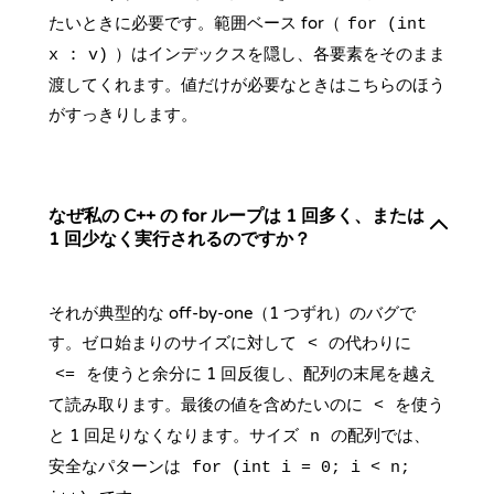
たいときに必要です。
範囲ベース for
（
for (int
）はインデックスを隠し、各要素をそのまま
x : v)
渡してくれます。値だけが必要なときはこちらのほう
がすっきりします。
なぜ私の C++ の for ループは 1 回多く、または
1 回少なく実行されるのですか？
それが典型的な off-by-one（1 つずれ）のバグで
す。ゼロ始まりのサイズに対して
の代わりに
<
を使うと余分に 1 回反復し、配列の末尾を越え
<=
て読み取ります。最後の値を含めたいのに
を使う
<
と 1 回足りなくなります。サイズ
の配列では、
n
安全なパターンは
for (int i = 0; i < n;