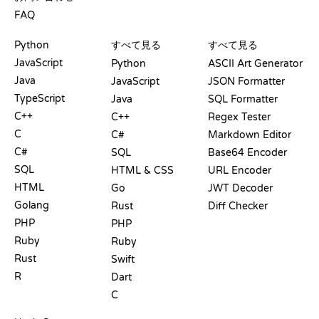
FAQ
プレイグラウンド
認定証
ツール
Python
すべて見る
すべて見る
JavaScript
Python
ASCII Art Generator
Java
JavaScript
JSON Formatter
TypeScript
Java
SQL Formatter
C++
C++
Regex Tester
C
C#
Markdown Editor
C#
SQL
Base64 Encoder
SQL
HTML & CSS
URL Encoder
HTML
Go
JWT Decoder
Golang
Rust
Diff Checker
PHP
PHP
Ruby
Ruby
Rust
Swift
R
Dart
C
ドキュメント
ブログ