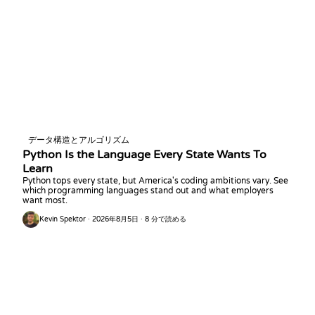
データ構造とアルゴリズム
Python Is the Language Every State Wants To
Learn
Python tops every state, but America's coding ambitions vary. See
which programming languages stand out and what employers
want most.
Kevin Spektor · 2026年8月5日 · 8 分で読める