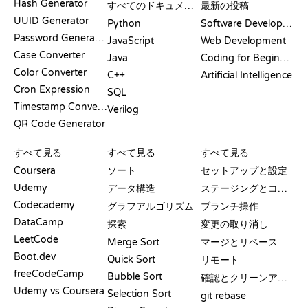
Hash Generator
すべてのドキュメント
最新の投稿
UUID Generator
Python
Software Development
Password Generator
JavaScript
Web Development
Case Converter
Java
Coding for Beginners
Color Converter
C++
Artificial Intelligence
Cron Expression
SQL
Timestamp Converter
Verilog
QR Code Generator
レビューと比較
可視化
GIT コマンド
すべて見る
すべて見る
すべて見る
Coursera
ソート
セットアップと設定
Udemy
データ構造
ステージングとコミット
Codecademy
グラフアルゴリズム
ブランチ操作
DataCamp
探索
変更の取り消し
LeetCode
Merge Sort
マージとリベース
Boot.dev
Quick Sort
リモート
freeCodeCamp
Bubble Sort
確認とクリーンアップ
Udemy vs Coursera
Selection Sort
git rebase