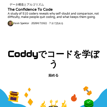
データ構造とアルゴリズム
The Confidence To Code
A study of 510 coders reveals why self-doubt and comparison, not
difficulty, make people quit coding, and what keeps them going.
Kevin Spektor · 2026年7月6日 · 7 分で読める
Coddyでコードを学ぼ
う
始める