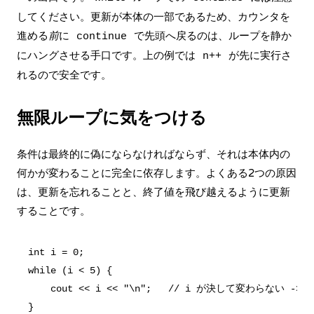
してください。更新が本体の一部であるため、カウンタを
進める
前
に
で先頭へ戻るのは、ループを静か
continue
にハングさせる手口です。上の例では
が先に実行さ
n++
れるので安全です。
無限ループに気をつける
条件は最終的に偽にならなければならず、それは本体内の
何かが変わることに完全に依存します。よくある2つの原因
は、更新を忘れることと、終了値を飛び越えるように更新
することです。
int i = 0;

while (i < 5) {

    cout << i << "\n";   // i が決して変わらない ->