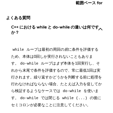
範囲ベース for
よくある質問
C++ における while と do-while の違いは何です
か？
ループは最初の周回の
前
に条件を評価する
while
ため、本体は0回しか実行されないこともありま
す。
ループは
まず
本体を1回実行し、そ
do-while
れから末尾で条件を評価するので、常に最低1回は実
行されます。繰り返すかどうかを判断する前に処理を
行わなければならない場合、たとえば入力を促してか
ら検証するようなケースでは
を使いま
do-while
す。
では閉じる
の後に
do-while
while (...)
セミコロンが必要なことに注意してください。