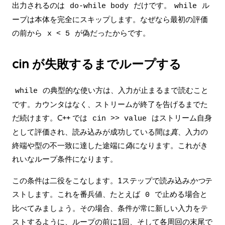
出力されるのは
だけです。
ル
do-while body
while
ープは本体を完全にスキップします。なぜなら最初の評価
の前から
が偽だったからです。
x < 5
cin が失敗するまでループする
の典型的な使い方は、入力が止まるまで読むこと
while
です。カウンタはなく、ストリームが終了を告げるまでた
だ続けます。C++ では
は
ストリーム自身
cin >> value
として評価され
、読み込みが成功している間は
真
、入力の
終端や型の不一致に達した途端に
偽
になります。これがき
れいなループ条件になります。
この条件は二役をこなします。1ステップで読み込み
かつ
テ
ストします。これを番兵値、たとえば
で止める場合と
0
比べてみましょう。その場合、条件が常に新しい入力をテ
ストするように、ループの前に1回、そして各周回の末尾で