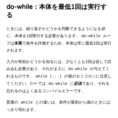
do-while：本体を最低1回は実行す
る
ときには、繰り返すかどうかを判断できるようになる
前
に、本体を1回
実行する必要があります。
ルー
do-while
プは
末尾
で条件を評価するため、本体は常に最低1回は実行
されます。
入力が有効かどうかを知るには、少なくとも1回は促して読
み込む必要があり、それがまさに
が与えてく
do-while
れるものです。
の後のセミコロンに注意し
while (...)
てください。C++ では
に
必須
であり、それを
do-while
忘れるのはよくあるコンパイルエラーです。
普通の
との違いは、条件が最初から偽のときには
while
っきり現れます。