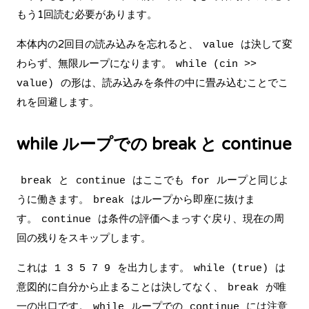
もう1回読む必要があります。
本体内の2回目の読み込みを忘れると、
は決して変
value
わらず、無限ループになります。
while (cin >>
の形は、読み込みを条件の中に畳み込むことでこ
value)
れを回避します。
while ループでの break と continue
と
はここでも
ループと同じよ
break
continue
for
うに働きます。
はループから即座に抜けま
break
す。
は条件の評価へまっすぐ戻り、現在の周
continue
回の残りをスキップします。
これは
を出力します。
は
1 3 5 7 9
while (true)
意図的に自分から止まることは決してなく、
が唯
break
一の出口です。
ループでの
には注意
while
continue