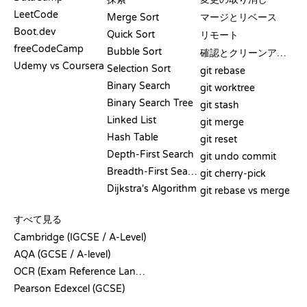
LeetCode
Merge Sort
マージとリベース
Boot.dev
Quick Sort
リモート
freeCodeCamp
Bubble Sort
確認とクリーンアップ
Udemy vs Coursera
Selection Sort
git rebase
Binary Search
git worktree
Binary Search Tree
git stash
Linked List
git merge
Hash Table
git reset
Depth-First Search
git undo commit
Breadth-First Search
git cherry-pick
Dijkstra's Algorithm
git rebase vs merge
疑似コード
すべて見る
Cambridge (IGCSE / A-Level)
AQA (GCSE / A-level)
OCR (Exam Reference Language)
Pearson Edexcel (GCSE)