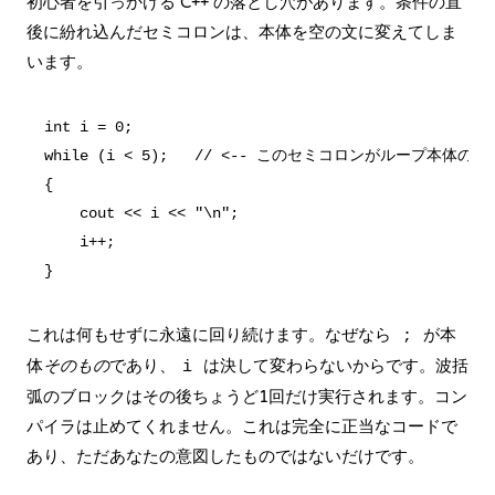
初心者を引っかける C++ の落とし穴があります。条件の直
後に紛れ込んだセミコロンは、本体を空の文に変えてしま
います。
int i = 0;

while (i < 5);   // <-- このセミコロンがループ本体のす
{

    cout << i << "\n";

    i++;

これは何もせずに永遠に回り続けます。なぜなら
が本
;
体
そのもの
であり、
は決して変わらないからです。波括
i
弧のブロックはその後ちょうど1回だけ実行されます。コン
パイラは止めてくれません。これは完全に正当なコードで
あり、ただあなたの意図したものではないだけです。