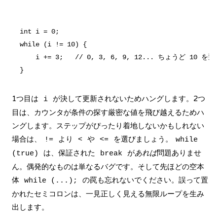
int i = 0;

while (i != 10) {

    i += 3;   // 0, 3, 6, 9, 12... ちょうど 10 
1つ目は
が決して更新されないためハングします。2つ
i
目は、カウンタが条件の探す厳密な値を飛び越えるためハ
ングします。ステップがぴったり着地しないかもしれない
場合は、
より
や
を選びましょう。
!=
<
<=
while
は、保証された
が
あれば
問題ありませ
(true)
break
ん。偶発的なものは単なるバグです。そして先ほどの空本
体
の罠も忘れないでください。誤って置
while (...);
かれたセミコロンは、一見正しく見える無限ループを生み
出します。