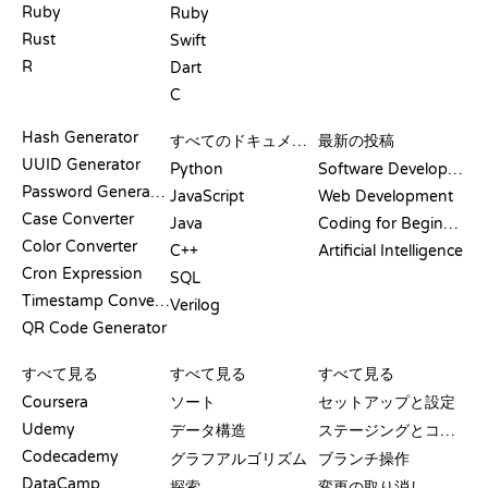
Ruby
Ruby
Rust
Swift
R
Dart
C
ドキュメント
ブログ
Hash Generator
すべてのドキュメント
最新の投稿
UUID Generator
Python
Software Development
Password Generator
JavaScript
Web Development
Case Converter
Java
Coding for Beginners
Color Converter
C++
Artificial Intelligence
Cron Expression
SQL
Timestamp Converter
Verilog
QR Code Generator
レビューと比較
可視化
GIT コマンド
すべて見る
すべて見る
すべて見る
Coursera
ソート
セットアップと設定
Udemy
データ構造
ステージングとコミット
Codecademy
グラフアルゴリズム
ブランチ操作
DataCamp
探索
変更の取り消し