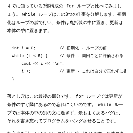
すでに知っている3部構成の
ループと比べてみまし
for
ょう。
ループはこの3つの仕事を分解します。初期
while
化はループの
前
で行い、条件は丸括弧の中に置き、更新は
本体の
中
に置きます。
int i = 0;          // 初期化 - ループの前

while (i < 5) {     // 条件 - 周回ごとに評価される

    cout << i << "\n";

    i++;            // 更新 - これは自分で忘れずに書
落とし穴はこの最後の部分です。
ループでは更新が
for
条件のすぐ隣にあるので忘れにくいのです。
ルー
while
プでは本体の中の別の文に過ぎず、最もよくあるバグは、
それを書き忘れてプログラムをハングさせることです。