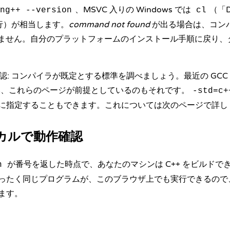
、MSVC 入りの Windows では
（「D
ng++ --version
cl
実行）が相当します。
command not found
が出る場合は、コン
ていません。自分のプラットフォームのインストール手順に戻り
認: コンパイラが既定とする標準を調べましょう。最近の GCC や
を使い、これらのページが前提としているのもそれです。
-std=c+
に指定することもできます。これについては次のページで詳し
カルで動作確認
が番号を返した時点で、あなたのマシンは C++ をビルドで
n
ったく同じプログラムが、このブラウザ上でも実行できるので
ます。