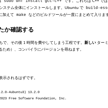
は
です。これらは C++ 
sudo dnf install gcc-c++
ステム全体にインストールします。Ubuntu で
build-ess
に加えて
などのビルドツールが一度にまとめて入りま
make
たか確認する
ちで、その後 1 時間を費やしてしまう工程です。
新しい
ターミ
させるため）、コンパイラにバージョンを尋ねます。
表示されるはずです。
.2.0-4ubuntu3) 13.2.0
