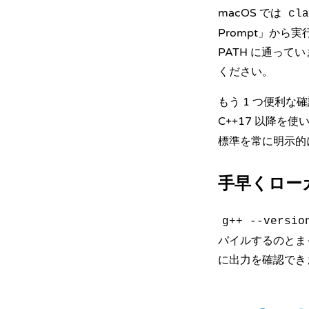
macOS では
cla
Prompt」から
PATH に通っ
ください。
もう 1 つ便利な確
C++17 以降
標準を常に明示的
手早くロー
g++ --versio
パイルするのとま
に出力を確認でき