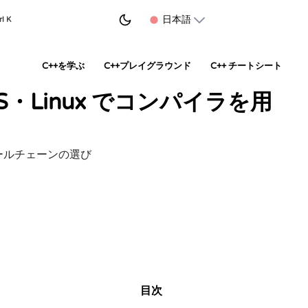
学習を始める
日本語
rl K
C++を学ぶ
C++プレイグラウンド
C++ チートシート
OS・Linux でコンパイラを用
ツールチェーンの選び
目次