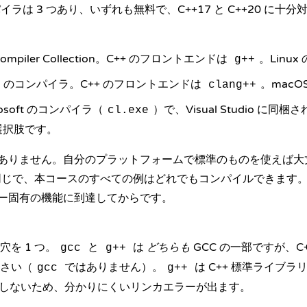
パイラは 3 つあり、いずれも無料で、C++17 と C++20 に
ompiler Collection。C++ のフロントエンドは
。Linu
g++
VM のコンパイラ。C++ のフロントエンドは
。macO
clang++
rosoft のコンパイラ（
）で、Visual Studio に同梱
cl.exe
選択肢です。
ありません。自分のプラットフォームで標準のものを使えば大丈
も同じで、本コースのすべての例はどれでもコンパイルできます
ー固有の機能に到達してからです。
を 1 つ。
と
は
どちらも
GCC の一部ですが、C
gcc
g++
さい（
ではありません）。
は C++ 標準ライブ
gcc
g++
しないため、分かりにくいリンカエラーが出ます。