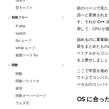
演算子
型キャスト
前のページで見た
語へと変換されま
制御フロー
5
▾
す。それが
C++
if-else
用して、CPU 
switch
始めるのに重量級の
for ループ
群をまとめたものに
while ループ
ーミナルからコン
範囲ベース for
を上乗せしましょ
関数
5
▾
ここで学習を進め
関数
ウド上でコンパイ
関数パラメータ
ーカルのコンパイ
参照
関数オーバーロード
OS に合
ラムダ式