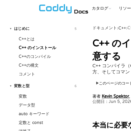
カタログ
リソ
Docs
ドキュメント
C
›
C++
›
はじめに
5
▾
C++とは
C++ の
C++ のインストール
意する
C++のコンパイル
C++の構文
C++ コンパイラ
方、そしてコマン
コメント
このページのコー
▶
変数と型
6
▾
変数
著者
Kevin Spektor
公開日：Jun 5, 202
データ型
auto キーワード
定数と const
本当に必要