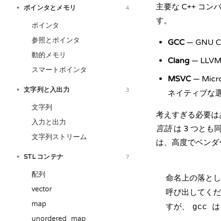
主要な C++ コン
ポインタとメモリ
4
▾
す。
ポインタ
参照とポインタ
GCC
— GNU C
動的メモリ
Clang
— LL
スマートポインタ
MSVC
— Mic
文字列と入出力
3
▾
ネイティブな
文字列
考えすぎる必要は
入力と出力
言語
は 3 つと
文字列ストリーム
は、高度でベンダ
STL コンテナ
7
▾
配列
命名上の落とし穴
vector
呼び出してくだ
map
すが、
は
gcc
unordered_map