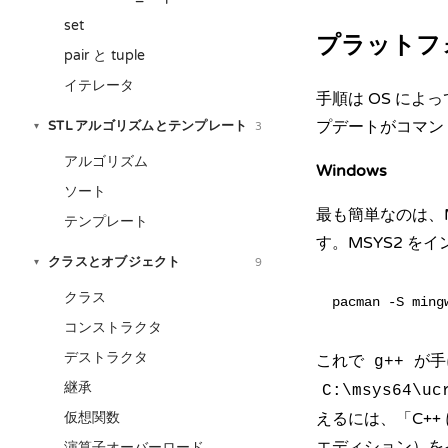
set
プラットフ
pair と tuple
イテレータ
手順は OS に
プデートがコマン
STL アルゴリズムとテンプレート
3
▾
アルゴリズム
Windows
ソート
最も簡単なのは、
テンプレート
す。MSYS2 
クラスとオブジェクト
9
▾
クラス
コンストラクタ
デストラクタ
これで
が手
g++
継承
C:\msys64\uc
仮想関数
えるには、「C+
エディション）を
演算子オーバーロード