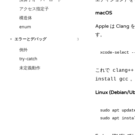
アクセス指定子
macOS
構造体
Apple は Cla
enum
す。
エラーとデバッグ
3
▾
例外
try-catch
未定義動作
これで
clang++
。
install gcc
Linux (Debian/U
sudo apt update