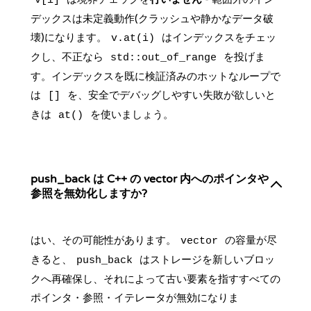
v[i]
デックスは未定義動作(クラッシュや静かなデータ破
壊)になります。
はインデックスをチェッ
v.at(i)
クし、不正なら
を投げま
std::out_of_range
す。インデックスを既に検証済みのホットなループで
は
を、安全でデバッグしやすい失敗が欲しいと
[]
きは
を使いましょう。
at()
push_back は C++ の vector 内へのポインタや
参照を無効化しますか?
はい、その可能性があります。
の容量が尽
vector
きると、
はストレージを新しいブロッ
push_back
クへ再確保し、それによって古い要素を指すすべての
ポインタ・参照・イテレータが無効になりま