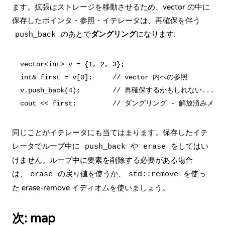
ます。拡張はストレージを移動させるため、vector の中に
保存したポインタ・参照・イテレータは、再確保を伴う
のあとで
ダングリング
になります:
push_back
vector<int> v = {1, 2, 3};

int& first = v[0];     // vector 内への参照

v.push_back(4);        // 再確保するかもしれない...

同じことがイテレータにも当てはまります。保存したイテ
レータでループ中に
や
をしてはい
push_back
erase
けません。ループ中に要素を削除する必要がある場合
は、
の戻り値を使うか、
を使っ
erase
std::remove
た
erase-remove イディオム
を使いましょう。
次: map