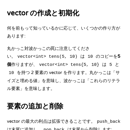
vector の作成と初期化
何を前もって知っているかに応じて、いくつかの作り方が
あります:
丸かっこ対波かっこの罠に注意してくださ
い。
は
のコピーを
5
vector<int> tens(5, 10)
10
個
作りますが、
は
と
vector<int> tens{5, 10}
5
を持つ 2 要素の vector を作ります。丸かっこは「サ
10
イズと埋める値」を意味し、波かっこは「これらのリテラ
ル要素」を意味します。
要素の追加と削除
vector の最大の利点は拡張できることです。
push_back
は末尾に追加し、
は末尾から削除します:
pop_back