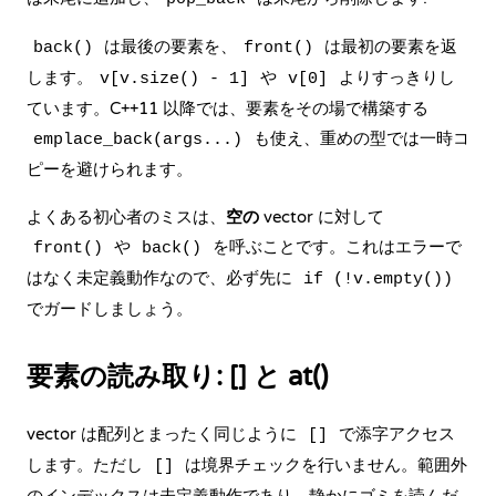
は最後の要素を、
は最初の要素を返
back()
front()
します。
や
よりすっきりし
v[v.size() - 1]
v[0]
ています。C++11 以降では、要素をその場で構築する
も使え、重めの型では一時コ
emplace_back(args...)
ピーを避けられます。
よくある初心者のミスは、
空の
vector に対して
や
を呼ぶことです。これはエラーで
front()
back()
はなく未定義動作なので、必ず先に
if (!v.empty())
でガードしましょう。
要素の読み取り: [] と at()
vector は配列とまったく同じように
で添字アクセス
[]
します。ただし
は境界チェックを行いません。範囲外
[]