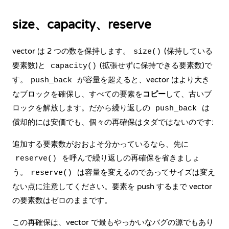
size、capacity、reserve
vector は 2 つの数を保持します。
(保持している
size()
要素数)と
(拡張せずに保持できる要素数)で
capacity()
す。
が容量を超えると、vector はより大き
push_back
なブロックを確保し、すべての要素を
コピー
して、古いブ
ロックを解放します。だから繰り返しの
は
push_back
償却的には安価でも、個々の再確保はタダではないのです:
追加する要素数がおおよそ分かっているなら、先に
を呼んで繰り返しの再確保を省きましょ
reserve()
う。
は容量を変えるのであってサイズは変え
reserve()
ない点に注意してください。要素を push するまで vector
の要素数はゼロのままです。
この再確保は、vector で最もやっかいなバグの源でもあり