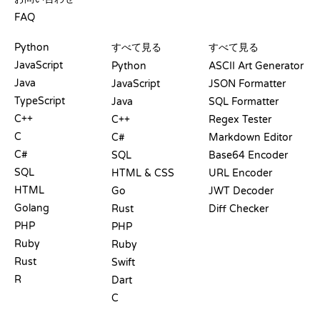
FAQ
プレイグラウンド
認定証
ツール
Python
すべて見る
すべて見る
JavaScript
Python
ASCII Art Generator
Java
JavaScript
JSON Formatter
TypeScript
Java
SQL Formatter
C++
C++
Regex Tester
C
C#
Markdown Editor
C#
SQL
Base64 Encoder
SQL
HTML & CSS
URL Encoder
HTML
Go
JWT Decoder
Golang
Rust
Diff Checker
PHP
PHP
Ruby
Ruby
Rust
Swift
R
Dart
C
ドキュメント
ブログ