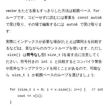
vector をたどる最もすっきりした方法は
範囲ベース
for
ループ
です。コピーせずに読むには要素を
const auto&
で受け取り、その場で編集するには
で受け取りま
auto&
す:
実際にインデックスが必要な場合(たとえば隣同士を比較す
るなど)は、昔ながらのカウントループを使います。ただし
は
符号なし
型(
)を返す点に注意してく
size()
size_t
ださい。符号付きの
と比較するとコンパイラ警告
int i
や意外なラップアラウンドを招くことがあるので、可能な
ら
か範囲ベースのループを選びましょう:
size_t i
for (size_t i = 0; i < v.size(); i++) {   // int 
    cout << v[i];
