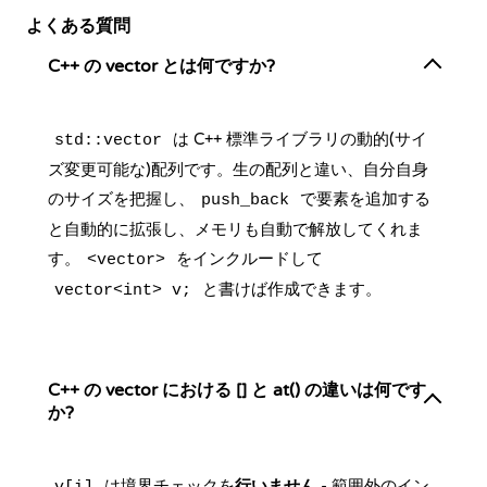
よくある質問
C++ の vector とは何ですか?
は C++ 標準ライブラリの動的(サイ
std::vector
ズ変更可能な)配列です。生の配列と違い、自分自身
のサイズを把握し、
で要素を追加する
push_back
と自動的に拡張し、メモリも自動で解放してくれま
す。
をインクルードして
<vector>
と書けば作成できます。
vector<int> v;
C++ の vector における [] と at() の違いは何です
か?
は境界チェックを
行いません
- 範囲外のイン