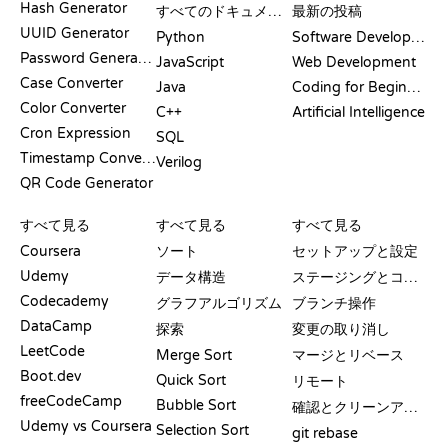
Hash Generator
すべてのドキュメント
最新の投稿
UUID Generator
Python
Software Development
Password Generator
JavaScript
Web Development
Case Converter
Java
Coding for Beginners
Color Converter
C++
Artificial Intelligence
Cron Expression
SQL
Timestamp Converter
Verilog
QR Code Generator
レビューと比較
可視化
GIT コマンド
すべて見る
すべて見る
すべて見る
Coursera
ソート
セットアップと設定
Udemy
データ構造
ステージングとコミット
Codecademy
グラフアルゴリズム
ブランチ操作
DataCamp
探索
変更の取り消し
LeetCode
Merge Sort
マージとリベース
Boot.dev
Quick Sort
リモート
freeCodeCamp
Bubble Sort
確認とクリーンアップ
Udemy vs Coursera
Selection Sort
git rebase