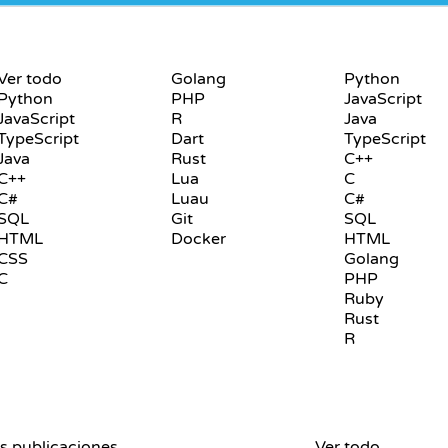
LENGUAJES
PLAYGROUND
Ver todo
Golang
Python
Python
PHP
JavaScript
JavaScript
R
Java
TypeScript
Dart
TypeScript
Java
Rust
C++
C++
Lua
C
C#
Luau
C#
SQL
Git
SQL
HTML
Docker
HTML
CSS
Golang
C
PHP
Ruby
Rust
R
RESEÑAS Y
VISUALIZACIONES
s publicaciones
COMPARATIVAS
Ver todo