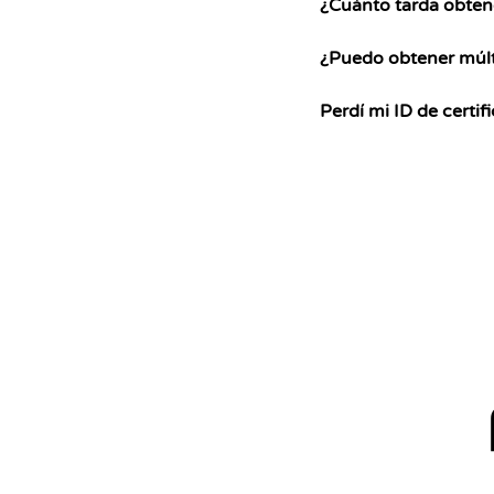
¿Cuánto tarda obtene
¿Puedo obtener múlti
Perdí mi ID de certi