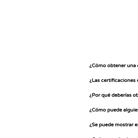
desafíos.
orientada a objetos (OOP) en C#:
¡la clase y el objeto!
¿Cómo obtener una c
¿Las certificaciones
¿Por qué deberías ob
¿Cómo puede alguien 
¿Se puede mostrar e