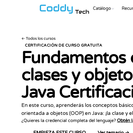
Catálogo
Recu
Tech
←
Todos los cursos
CERTIFICACIÓN DE CURSO GRATUITA
Fundamentos 
clases y objet
Java
Certificac
En este curso, aprenderás los conceptos básic
orientada a objetos (OOP) en Java: ¡la clase y e
¿Quieres la credencial completa del lenguaje?
Obtén l
Ver temario →
EMPIEZA ESTE CURSO