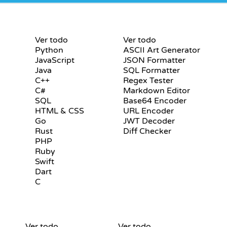
S
CERTIFICACIONES
HERRAMIENTAS
Ver todo
Ver todo
Python
ASCII Art Generator
JavaScript
JSON Formatter
Java
SQL Formatter
C++
Regex Tester
C#
Markdown Editor
SQL
Base64 Encoder
HTML & CSS
URL Encoder
Go
JWT Decoder
Rust
Diff Checker
PHP
Ruby
Swift
Dart
C
COMANDOS DE GIT
PSEUDOCÓDIGO
Ver todo
Ver todo