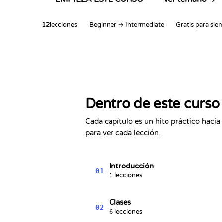
12
lecciones
Beginner → Intermediate
Gratis para sie
Dentro de este curso
Cada capítulo es un hito práctico hacia 
para ver cada lección.
Introducción
01
1 lecciones
Clases
02
6 lecciones