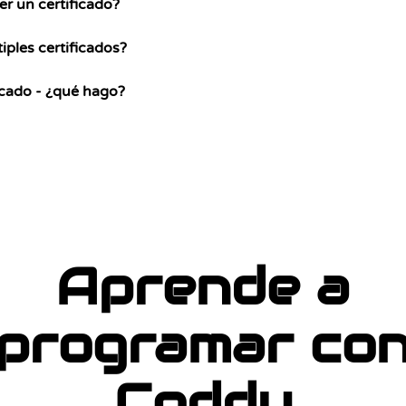
r un certificado?
ples certificados?
ficado - ¿qué hago?
Aprende a
programar co
Coddy