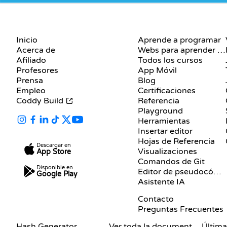
EMPRESA
RECURSOS
Inicio
Aprende a programar
Acerca de
Webs para aprender a programar gratis
Afiliado
Todos los cursos
Profesores
App Móvil
Prensa
Blog
Empleo
Certificaciones
Coddy Build
Referencia
Playground
Herramientas
Insertar editor
Hojas de Referencia
Descargar en
Visualizaciones
App Store
Comandos de Git
Disponible en
Editor de pseudocódigo
Google Play
Asistente IA
SOPORTE
Contacto
Preguntas Frecuentes
DOCUMENTACIÓN
BLOG
Hash Generator
Ver toda la documentación
Última