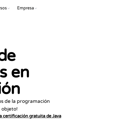
rsos
Empresa
EMP
de
os en
ión
os de la programación
Certifi
l objeto!
Se
a certificación gratuita de Java
ha com
Fundamentos