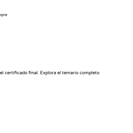
Kevin Spektor
mpre
Kevin Spekt
CTO
el certificado final. Explora el temario completo