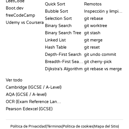
LeetCode
Quick Sort
Remotos
Boot.dev
Bubble Sort
Inspección y limpieza
freeCodeCamp
Selection Sort
git rebase
Udemy vs Coursera
Binary Search
git worktree
Binary Search Tree
git stash
Linked List
git merge
Hash Table
git reset
Depth-First Search
git undo commit
Breadth-First Search
git cherry-pick
Dijkstra's Algorithm
git rebase vs merge
PSEUDOCÓDIGO
Ver todo
Cambridge (IGCSE / A-Level)
AQA (GCSE / A-level)
OCR (Exam Reference Language)
Pearson Edexcel (GCSE)
Política de Privacidad
|
Términos
|
Política de cookies
|
Mapa del Sitio
|