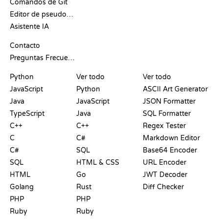
Comandos de Git
Editor de pseudocódigo
Asistente IA
SOPORTE
Contacto
Preguntas Frecuentes
PLAYGROUNDS
CERTIFICACIONES
HERRAMIENTAS
Python
Ver todo
Ver todo
JavaScript
Python
ASCII Art Generator
Java
JavaScript
JSON Formatter
TypeScript
Java
SQL Formatter
C++
C++
Regex Tester
C
C#
Markdown Editor
C#
SQL
Base64 Encoder
SQL
HTML & CSS
URL Encoder
HTML
Go
JWT Decoder
Golang
Rust
Diff Checker
PHP
PHP
Ruby
Ruby