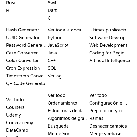
Rust
Swift
R
Dart
C
DOCUMENTACIÓN
BLOG
Hash Generator
Ver toda la documentación
Últimas publicaciones
UUID Generator
Python
Software Development
Password Generator
JavaScript
Web Development
Case Converter
Java
Coding for Beginners
Color Converter
C++
Artificial Intelligence
Cron Expression
SQL
Timestamp Converter
Verilog
QR Code Generator
RESEÑAS Y
VISUALIZACIONES
COMANDOS DE GIT
COMPARATIVAS
Ver todo
Ver todo
Ver todo
Ordenamiento
Configuración e inicio
Coursera
Estructuras de datos
Preparación y commit
Udemy
Algoritmos de grafos
Ramas
Codecademy
Búsqueda
Deshacer cambios
DataCamp
Merge Sort
Merge y rebase