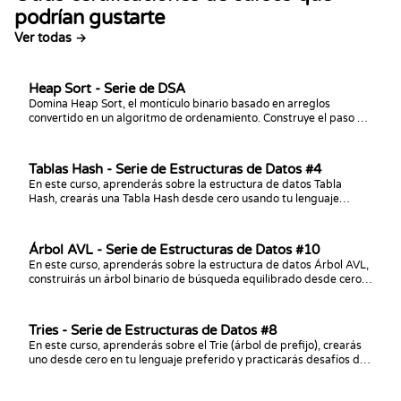
podrían gustarte
Ver todas →
Heap Sort - Serie de DSA
Domina Heap Sort, el montículo binario basado en arreglos
convertido en un algoritmo de ordenamiento. Construye el paso de
sift-down, escribe el ordenamiento completo en el lenguaje de tu
elección, analiza su tiempo O(n log n) y espacio O(1), y practica con
desafíos de programación.
Tablas Hash - Serie de Estructuras de Datos #4
En este curso, aprenderás sobre la estructura de datos Tabla
Hash, crearás una Tabla Hash desde cero usando tu lenguaje
preferido ¡y practicarás desafíos de programación con ella!
Árbol AVL - Serie de Estructuras de Datos #10
En este curso, aprenderás sobre la estructura de datos Árbol AVL,
construirás un árbol binario de búsqueda equilibrado desde cero
en tu lenguaje preferido y practicarás desafíos de programación
con él.
Tries - Serie de Estructuras de Datos #8
En este curso, aprenderás sobre el Trie (árbol de prefijo), crearás
uno desde cero en tu lenguaje preferido y practicarás desafíos de
programación con él.