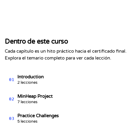
Certificado de Finalización
Se certifica que
Alex Chen
ha completado la sección
Dentro de este curso
Heaps y Colas de Prioridad - Serie
de Estructuras de Datos #7
Cada capítulo es un hito práctico hacia el certificado final.
Kevin Spektor
Explora el temario completo para ver cada lección.
8/8/2026
Kevin
Spektor, CTO
Fecha
Introduction
01
2 lecciones
MinHeap Project
02
7 lecciones
Practice Challenges
03
5 lecciones