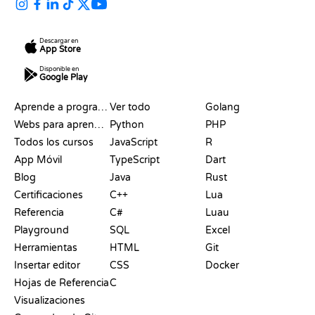
Descargar en
App Store
Disponible en
Google Play
RECURSOS
LENGUAJES
Aprende a programar
Ver todo
Golang
Webs para aprender a programar gratis
Python
PHP
Todos los cursos
JavaScript
R
App Móvil
TypeScript
Dart
Blog
Java
Rust
Certificaciones
C++
Lua
Referencia
C#
Luau
Playground
SQL
Excel
Herramientas
HTML
Git
Insertar editor
CSS
Docker
Hojas de Referencia
C
Visualizaciones