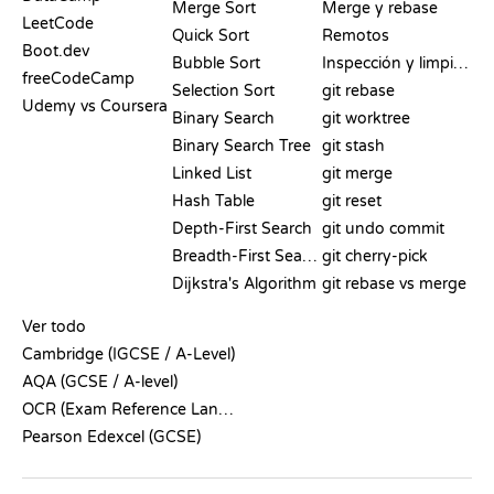
Merge Sort
Merge y rebase
LeetCode
Quick Sort
Remotos
Boot.dev
Bubble Sort
Inspección y limpieza
freeCodeCamp
Selection Sort
git rebase
Udemy vs Coursera
Binary Search
git worktree
Binary Search Tree
git stash
Linked List
git merge
Hash Table
git reset
Depth-First Search
git undo commit
Breadth-First Search
git cherry-pick
Dijkstra's Algorithm
git rebase vs merge
PSEUDOCÓDIGO
Ver todo
Cambridge (IGCSE / A-Level)
AQA (GCSE / A-level)
OCR (Exam Reference Language)
Pearson Edexcel (GCSE)