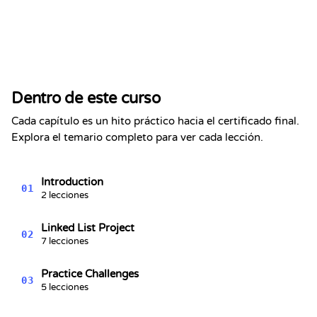
Certificado de Finalización
Se certifica que
Alex Chen
ha completado la sección
Dentro de este curso
Listas enlazadas - Serie de
estructuras de datos n.º 5
Cada capítulo es un hito práctico hacia el certificado final.
Kevin Spektor
Explora el temario completo para ver cada lección.
8/9/2026
Kevin
Spektor, CTO
Fecha
Introduction
01
2 lecciones
Linked List Project
02
7 lecciones
Practice Challenges
03
5 lecciones