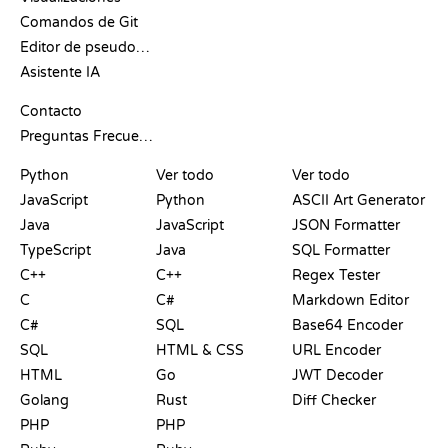
Comandos de Git
Editor de pseudocódigo
Asistente IA
SOPORTE
Contacto
Preguntas Frecuentes
PLAYGROUNDS
CERTIFICACIONES
HERRAMIENTAS
Python
Ver todo
Ver todo
JavaScript
Python
ASCII Art Generator
Java
JavaScript
JSON Formatter
TypeScript
Java
SQL Formatter
C++
C++
Regex Tester
C
C#
Markdown Editor
C#
SQL
Base64 Encoder
SQL
HTML & CSS
URL Encoder
HTML
Go
JWT Decoder
Golang
Rust
Diff Checker
PHP
PHP