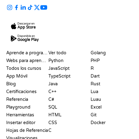
Descargar en
App Store
Disponible en
Google Play
RECURSOS
LENGUAJES
Aprende a programar
Ver todo
Golang
Webs para aprender a programar gratis
Python
PHP
Todos los cursos
JavaScript
R
App Móvil
TypeScript
Dart
Blog
Java
Rust
Certificaciones
C++
Lua
Referencia
C#
Luau
Playground
SQL
Excel
Herramientas
HTML
Git
Insertar editor
CSS
Docker
Hojas de Referencia
C
Visualizaciones