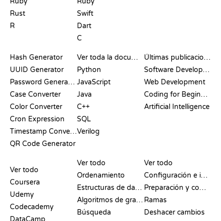
Ruby
Ruby
Rust
Swift
R
Dart
C
DOCUMENTACIÓN
BLOG
Hash Generator
Ver toda la documentación
Últimas publicaciones
UUID Generator
Python
Software Development
Password Generator
JavaScript
Web Development
Case Converter
Java
Coding for Beginners
Color Converter
C++
Artificial Intelligence
Cron Expression
SQL
Timestamp Converter
Verilog
QR Code Generator
RESEÑAS Y
VISUALIZACIONES
COMANDOS DE GIT
COMPARATIVAS
Ver todo
Ver todo
Ver todo
Ordenamiento
Configuración e inicio
Coursera
Estructuras de datos
Preparación y commit
Udemy
Algoritmos de grafos
Ramas
Codecademy
Búsqueda
Deshacer cambios
DataCamp