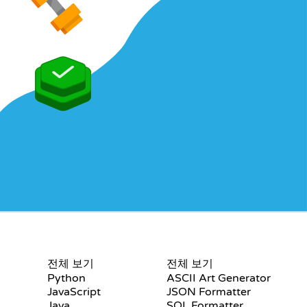
수료증
도구
전체 보기
전체 보기
Python
ASCII Art Generator
JavaScript
JSON Formatter
Java
SQL Formatter