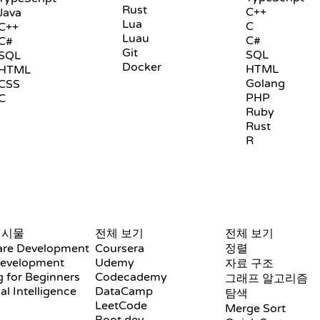
Rust
C++
Java
Lua
C
C++
Luau
C#
C#
Git
SQL
SQL
Docker
HTML
HTML
Golang
CSS
PHP
C
Ruby
Rust
R
리뷰 및 비교
시각화
게시물
전체 보기
전체 보기
are Development
Coursera
정렬
evelopment
Udemy
자료 구조
 for Beginners
Codecademy
그래프 알고리즘
ial Intelligence
DataCamp
탐색
LeetCode
Merge Sort