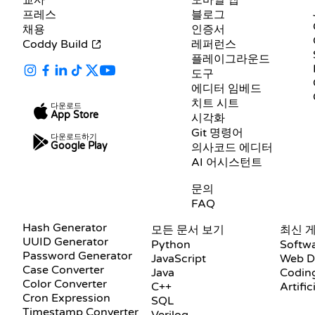
교사
모바일 앱
프레스
블로그
채용
인증서
Coddy Build
레퍼런스
플레이그라운드
도구
에디터 임베드
치트 시트
다운로드
App Store
시각화
Git 명령어
다운로드하기
Google Play
의사코드 에디터
AI 어시스턴트
지원
문의
FAQ
문서
블로그
Hash Generator
모든 문서 보기
최신 
UUID Generator
Python
Softw
Password Generator
JavaScript
Web D
Case Converter
Java
Coding
Color Converter
C++
Artific
Cron Expression
SQL
Timestamp Converter