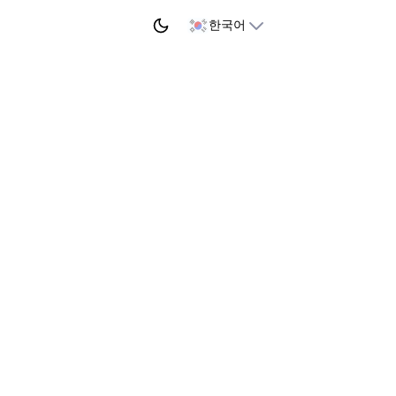
학습 시작하기
한국어
수료증
써 다음을 인증합니다
Alex Chen
션을 완료했습니다
lang의 함수와 포인터