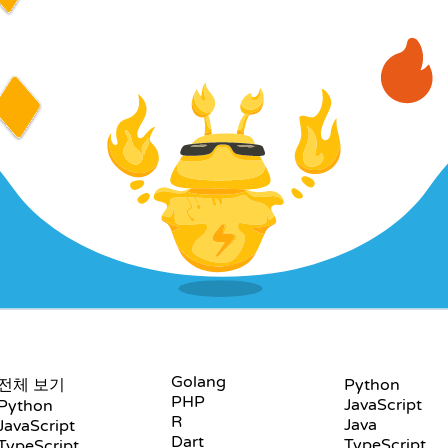
언어
플레이그라운드
Golang
전체 보기
Python
PHP
JavaScript
Python
R
Java
JavaScript
Dart
TypeScript
TypeScript