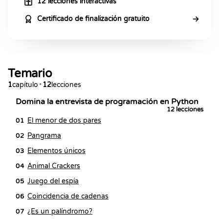
12 lecciones interactivas
→
Certificado de finalización gratuito
Temario
1
capítulo
•
12
lecciones
Domina la entrevista de programación en Python
12
lecciones
El menor de dos pares
01
Pangrama
02
Elementos únicos
03
Animal Crackers
04
Juego del espía
05
Coincidencia de cadenas
06
¿Es un palíndromo?
07