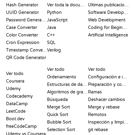
Hash Generator
Ver toda la documentación
Últimas publicaciones
UUID Generator
Python
Software Development
Password Generator
JavaScript
Web Development
Case Converter
Java
Coding for Beginners
Color Converter
C++
Artificial Intelligence
Cron Expression
SQL
Timestamp Converter
Verilog
QR Code Generator
RESEÑAS Y
VISUALIZACIONES
COMANDOS DE GIT
COMPARATIVAS
Ver todo
Ver todo
Ver todo
Ordenamiento
Configuración e inicio
Coursera
Estructuras de datos
Preparación y commit
Udemy
Algoritmos de grafos
Ramas
Codecademy
Búsqueda
Deshacer cambios
DataCamp
Merge Sort
Merge y rebase
LeetCode
Quick Sort
Remotos
Boot.dev
Bubble Sort
Inspección y limpieza
freeCodeCamp
Selection Sort
git rebase
Udemy vs Coursera