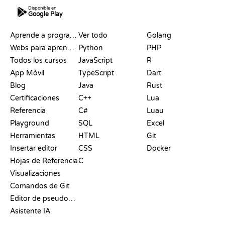
Disponible en
Google Play
RECURSOS
LENGUAJES
Aprende a programar
Ver todo
Golang
Webs para aprender a programar gratis
Python
PHP
Todos los cursos
JavaScript
R
App Móvil
TypeScript
Dart
Blog
Java
Rust
Certificaciones
C++
Lua
Referencia
C#
Luau
Playground
SQL
Excel
Herramientas
HTML
Git
Insertar editor
CSS
Docker
Hojas de Referencia
C
Visualizaciones
Comandos de Git
Editor de pseudocódigo
Asistente IA
SOPORTE