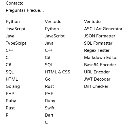
Contacto
Preguntas Frecuentes
PLAYGROUNDS
CERTIFICACIONES
HERRAMIENTAS
Python
Ver todo
Ver todo
JavaScript
Python
ASCII Art Generator
Java
JavaScript
JSON Formatter
TypeScript
Java
SQL Formatter
C++
C++
Regex Tester
C
C#
Markdown Editor
C#
SQL
Base64 Encoder
SQL
HTML & CSS
URL Encoder
HTML
Go
JWT Decoder
Golang
Rust
Diff Checker
PHP
PHP
Ruby
Ruby
Rust
Swift
R
Dart
C
DOCUMENTACIÓN
BLOG