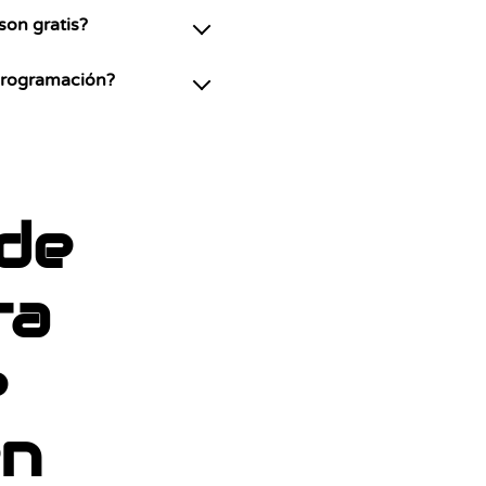
son gratis?
 Programación?
de
ra
e
en