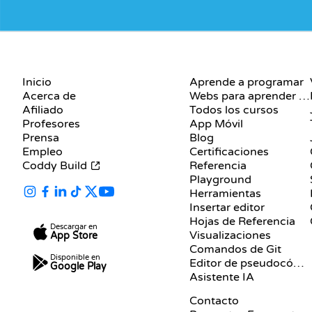
EMPRESA
RECURSOS
Inicio
Aprende a programar
Acerca de
Webs para aprender a programar gratis
Afiliado
Todos los cursos
Profesores
App Móvil
Prensa
Blog
Empleo
Certificaciones
Coddy Build
Referencia
Playground
Herramientas
Insertar editor
Hojas de Referencia
Descargar en
Visualizaciones
App Store
Comandos de Git
Disponible en
Editor de pseudocódigo
Google Play
Asistente IA
SOPORTE
Contacto