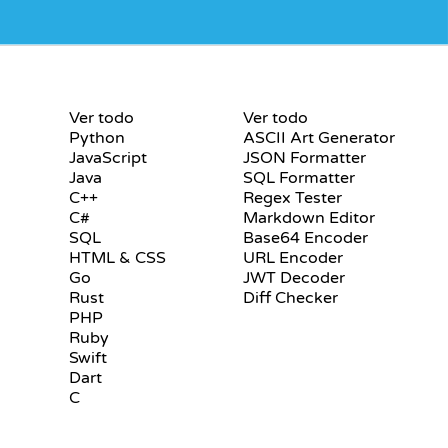
S
CERTIFICACIONES
HERRAMIENTAS
Ver todo
Ver todo
Python
ASCII Art Generator
JavaScript
JSON Formatter
Java
SQL Formatter
C++
Regex Tester
C#
Markdown Editor
SQL
Base64 Encoder
HTML & CSS
URL Encoder
Go
JWT Decoder
Rust
Diff Checker
PHP
Ruby
Swift
Dart
C