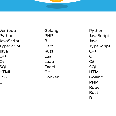
LENGUAJES
PLAYGROUND
Ver todo
Golang
Python
Python
PHP
JavaScript
JavaScript
R
Java
TypeScript
Dart
TypeScript
Java
Rust
C++
C++
Lua
C
C#
Luau
C#
SQL
Excel
SQL
HTML
Git
HTML
CSS
Docker
Golang
C
PHP
Ruby
Rust
R