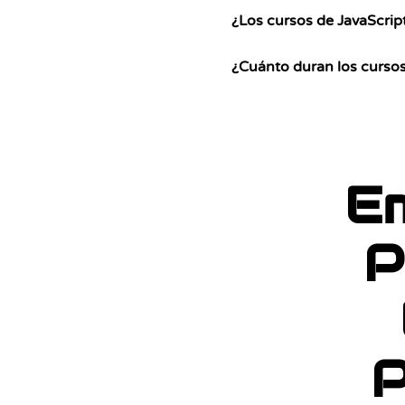
¿Los cursos de JavaScrip
¿Cuánto duran los cursos
E
P
P