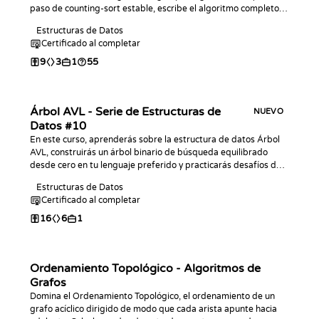
paso de counting-sort estable, escribe el algoritmo completo
en el lenguaje de tu elección, analiza su comportamiento de
Estructuras de Datos
tiempo lineal y practica con desafíos de programación.
Certificado al completar
9
3
1
55
Árbol AVL - Serie de Estructuras de
NUEVO
Datos #10
En este curso, aprenderás sobre la estructura de datos Árbol
AVL, construirás un árbol binario de búsqueda equilibrado
desde cero en tu lenguaje preferido y practicarás desafíos de
programación con él.
Estructuras de Datos
Certificado al completar
16
6
1
Ordenamiento Topológico - Algoritmos de
Grafos
Domina el Ordenamiento Topológico, el ordenamiento de un
grafo acíclico dirigido de modo que cada arista apunte hacia