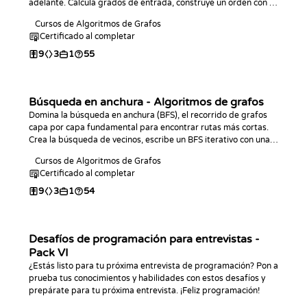
adelante. Calcula grados de entrada, construye un orden con el
algoritmo de Kahn en el lenguaje de tu elección, detecta ciclos y
Cursos de Algoritmos de Grafos
encuentra el camino más largo en un DAG.
Certificado al completar
9
3
1
55
Búsqueda en anchura - Algoritmos de grafos
Domina la búsqueda en anchura (BFS), el recorrido de grafos
capa por capa fundamental para encontrar rutas más cortas.
Crea la búsqueda de vecinos, escribe un BFS iterativo con una
cola en el lenguaje que prefieras y utilízalo para calcular
Cursos de Algoritmos de Grafos
distancias de ruta más corta en grafos no ponderados.
Certificado al completar
9
3
1
54
Desafíos de programación para entrevistas -
Pack VI
¿Estás listo para tu próxima entrevista de programación? Pon a
prueba tus conocimientos y habilidades con estos desafíos y
prepárate para tu próxima entrevista. ¡Feliz programación!