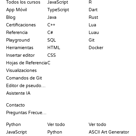
Todos los cursos
JavaScript
R
App Móvil
TypeScript
Dart
Blog
Java
Rust
Certificaciones
C++
Lua
Referencia
C#
Luau
Playground
SQL
Git
Herramientas
HTML
Docker
Insertar editor
CSS
Hojas de Referencia
C
Visualizaciones
Comandos de Git
Editor de pseudocódigo
Asistente IA
SOPORTE
Contacto
Preguntas Frecuentes
PLAYGROUNDS
CERTIFICACIONES
HERRAMIENTAS
Python
Ver todo
Ver todo
JavaScript
Python
ASCII Art Generator