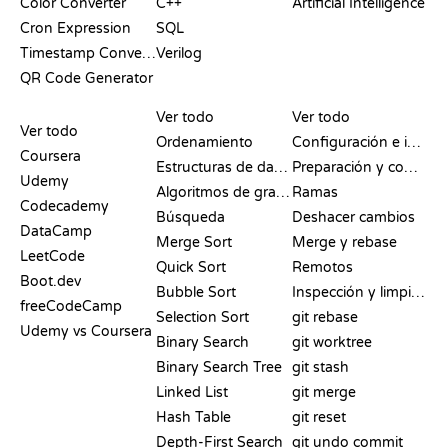
Color Converter
C++
Artificial Intelligence
Cron Expression
SQL
Timestamp Converter
Verilog
QR Code Generator
RESEÑAS Y
VISUALIZACIONES
COMANDOS DE GIT
COMPARATIVAS
Ver todo
Ver todo
Ver todo
Ordenamiento
Configuración e inicio
Coursera
Estructuras de datos
Preparación y commit
Udemy
Algoritmos de grafos
Ramas
Codecademy
Búsqueda
Deshacer cambios
DataCamp
Merge Sort
Merge y rebase
LeetCode
Quick Sort
Remotos
Boot.dev
Bubble Sort
Inspección y limpieza
freeCodeCamp
Selection Sort
git rebase
Udemy vs Coursera
Binary Search
git worktree
Binary Search Tree
git stash
Linked List
git merge
Hash Table
git reset
Depth-First Search
git undo commit