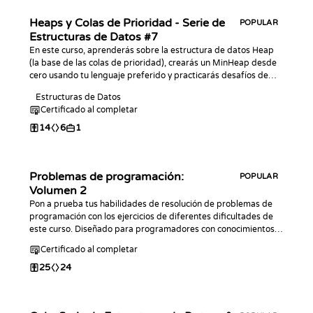
Heaps y Colas de Prioridad - Serie de
POPULAR
Estructuras de Datos #7
En este curso, aprenderás sobre la estructura de datos Heap
(la base de las colas de prioridad), crearás un MinHeap desde
cero usando tu lenguaje preferido y practicarás desafíos de
programación con él.
Estructuras de Datos
Certificado al completar
14
6
1
Problemas de programación:
POPULAR
Volumen 2
Pon a prueba tus habilidades de resolución de problemas de
programación con los ejercicios de diferentes dificultades de
este curso. Diseñado para programadores con conocimientos
previos de la sintaxis básica en cualquier lenguaje de
Certificado al completar
programación. Este curso es una continuación de la primera
parte de Problemas de programación.
25
24