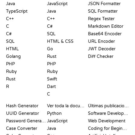
Java
JavaScript
JSON Formatter
TypeScript
Java
SQL Formatter
C++
C++
Regex Tester
C
C#
Markdown Editor
C#
SQL
Base64 Encoder
SQL
HTML & CSS
URL Encoder
HTML
Go
JWT Decoder
Golang
Rust
Diff Checker
PHP
PHP
Ruby
Ruby
Rust
Swift
R
Dart
C
DOCUMENTACIÓN
BLOG
Hash Generator
Ver toda la documentación
Últimas publicaciones
UUID Generator
Python
Software Development
Password Generator
JavaScript
Web Development
Case Converter
Java
Coding for Beginners