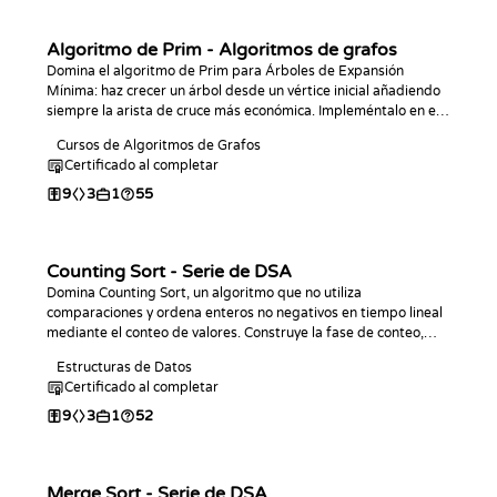
Algoritmo de Prim - Algoritmos de grafos
Domina el algoritmo de Prim para Árboles de Expansión
Mínima: haz crecer un árbol desde un vértice inicial añadiendo
siempre la arista de cruce más económica. Impleméntalo en el
lenguaje de tu elección y responde consultas de conectividad y
Cursos de Algoritmos de Grafos
aristas de cuello de botella, la contraparte de Kruskal.
Certificado al completar
9
3
1
55
Counting Sort - Serie de DSA
Domina Counting Sort, un algoritmo que no utiliza
comparaciones y ordena enteros no negativos en tiempo lineal
mediante el conteo de valores. Construye la fase de conteo,
implementa el ordenamiento completo en el lenguaje que
Estructuras de Datos
prefieras, analiza su complejidad O(n + k) y practica con
Certificado al completar
desafíos de programación.
9
3
1
52
Merge Sort - Serie de DSA