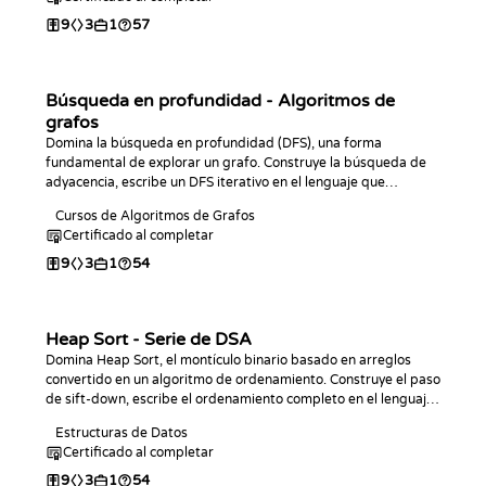
9
3
1
57
Búsqueda en profundidad - Algoritmos de
grafos
Domina la búsqueda en profundidad (DFS), una forma
fundamental de explorar un grafo. Construye la búsqueda de
adyacencia, escribe un DFS iterativo en el lenguaje que
prefieras, analiza su complejidad O(V + E) y utilízalo para
Cursos de Algoritmos de Grafos
contar y medir componentes conexas.
Certificado al completar
9
3
1
54
Heap Sort - Serie de DSA
Domina Heap Sort, el montículo binario basado en arreglos
convertido en un algoritmo de ordenamiento. Construye el paso
de sift-down, escribe el ordenamiento completo en el lenguaje
de tu elección, analiza su tiempo O(n log n) y espacio O(1), y
Estructuras de Datos
practica con desafíos de programación.
Certificado al completar
9
3
1
54