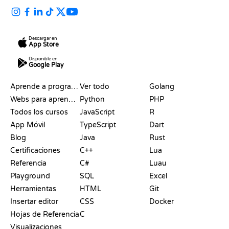
Descargar en
App Store
Disponible en
Google Play
RECURSOS
LENGUAJES
Aprende a programar
Ver todo
Golang
Webs para aprender a programar gratis
Python
PHP
Todos los cursos
JavaScript
R
App Móvil
TypeScript
Dart
Blog
Java
Rust
Certificaciones
C++
Lua
Referencia
C#
Luau
Playground
SQL
Excel
Herramientas
HTML
Git
Insertar editor
CSS
Docker
Hojas de Referencia
C
Visualizaciones