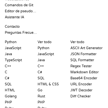
Comandos de Git
Editor de pseudocódigo
Asistente IA
SOPORTE
Contacto
Preguntas Frecuentes
PLAYGROUNDS
CERTIFICACIONES
HERRAMIENTAS
Python
Ver todo
Ver todo
JavaScript
Python
ASCII Art Generator
Java
JavaScript
JSON Formatter
TypeScript
Java
SQL Formatter
C++
C++
Regex Tester
C
C#
Markdown Editor
C#
SQL
Base64 Encoder
SQL
HTML & CSS
URL Encoder
HTML
Go
JWT Decoder
Golang
Rust
Diff Checker
PHP
PHP