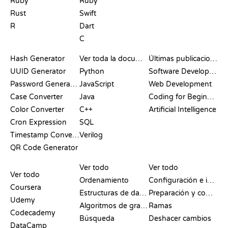
Ruby
Ruby
Rust
Swift
R
Dart
C
DOCUMENTACIÓN
BLOG
Hash Generator
Ver toda la documentación
Últimas publicaciones
UUID Generator
Python
Software Development
Password Generator
JavaScript
Web Development
Case Converter
Java
Coding for Beginners
Color Converter
C++
Artificial Intelligence
Cron Expression
SQL
Timestamp Converter
Verilog
QR Code Generator
RESEÑAS Y
VISUALIZACIONES
COMANDOS DE GIT
COMPARATIVAS
Ver todo
Ver todo
Ver todo
Ordenamiento
Configuración e inicio
Coursera
Estructuras de datos
Preparación y commit
Udemy
Algoritmos de grafos
Ramas
Codecademy
Búsqueda
Deshacer cambios
DataCamp