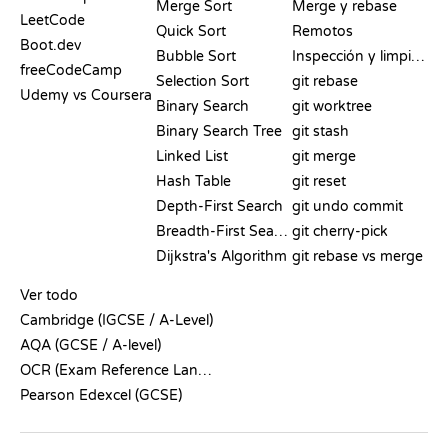
Merge Sort
Merge y rebase
LeetCode
Quick Sort
Remotos
Boot.dev
Bubble Sort
Inspección y limpieza
freeCodeCamp
Selection Sort
git rebase
Udemy vs Coursera
Binary Search
git worktree
Binary Search Tree
git stash
Linked List
git merge
Hash Table
git reset
Depth-First Search
git undo commit
Breadth-First Search
git cherry-pick
Dijkstra's Algorithm
git rebase vs merge
PSEUDOCÓDIGO
Ver todo
Cambridge (IGCSE / A-Level)
AQA (GCSE / A-level)
OCR (Exam Reference Language)
Pearson Edexcel (GCSE)